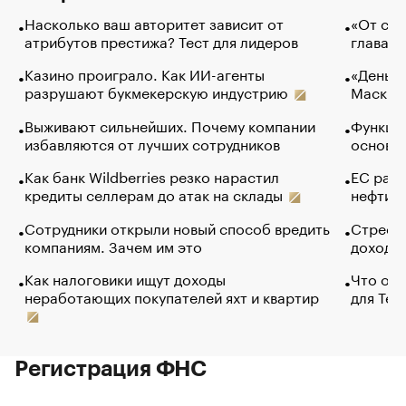
Насколько ваш авторитет зависит от
«От спо
атрибутов престижа? Тест для лидеров
глава к
Казино проиграло. Как ИИ-агенты
«Деньги
разрушают букмекерскую индустрию
Маск в 
Выживают сильнейших. Почему компании
Функции
избавляются от лучших сотрудников
основ э
Как банк Wildberries резко нарастил
ЕС раз
кредиты селлерам до атак на склады
нефти —
Сотрудники открыли новый способ вредить
Стресс 
компаниям. Зачем им это
доходов
Как налоговики ищут доходы
Что обв
неработающих покупателей яхт и квартир
для Tel
Регистрация ФНС