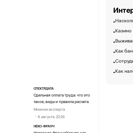
Интер
Насколь
Казино
Выжива
Как бан
Сотрудн
Как нал
СПЕКТРДАТА
Сдельная оплата труда: что это
такое, виды и правила расчета
Мнение эксперта
6 августа 2026
НЕКО-ФРАНЧ
Налоги во франчайзинге: как