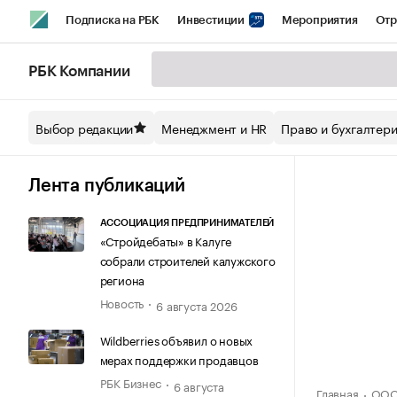
Подписка на РБК
Инвестиции
Мероприятия
Отр
Спорт
Школа управления РБК
РБК Образование
РБ
РБК Компании
Стиль
Крипто
РБК Бизнес-среда
Дискуссионный кл
Выбор редакции
Менеджмент и HR
Право и бухгалтер
Спецпроекты СПб
Конференции СПб
Спецпроекты
Технологии и медиа
Финансы
Рынок наличной валют
Лента публикаций
АССОЦИАЦИЯ ПРЕДПРИНИМАТЕЛЕЙ
«Стройдебаты» в Калуге
собрали строителей калужского
региона
Новость
6 августа 2026
Wildberries объявил о новых
мерах поддержки продавцов
РБК Бизнес
6 августа
Главная
ООО