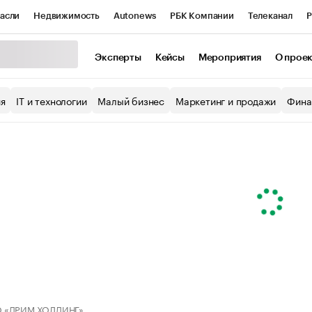
асли
Недвижимость
Autonews
РБК Компании
Телеканал
Р
К Курсы
РБК Life
Тренды
Визионеры
Национальные проекты
Эксперты
Кейсы
Мероприятия
О прое
уб
Исследования
Кредитные рейтинги
Франшизы
Газета
ия
IT и технологии
Малый бизнес
Маркетинг и продажи
Фина
Проверка контрагентов
Политика
Экономика
Бизнес
ы
 «ДРИМ ХОЛДИНГ»