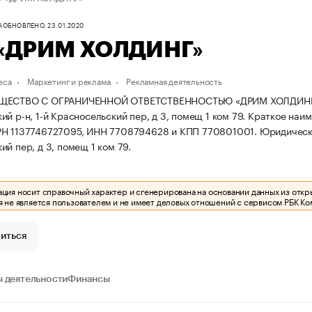
А
ОБНОВЛЕНО, 23.01.2020
«ДРИМ ХОЛДИНГ»
еса
Маркетинг и реклама
Рекламная деятельность
ЩЕСТВО С ОГРАНИЧЕННОЙ ОТВЕТСТВЕННОСТЬЮ «ДРИМ ХОЛДИНГ» заре
й р-н, 1-й Красносельский пер, д 3, помещ 1 ком 79.
Краткое наи
РН 1137746727095, ИНН 7708794628 и КПП 770801001.
Юридически
й пер, д 3, помещ 1 ком 79.
ия носит справочный характер и сгенерирована на основании данных из откр
 не является пользователем и не имеет деловых отношений с сервисом РБК Ко
иться
 деятельности
Финансы