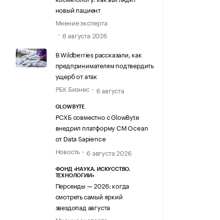
новый пациент
Мнение эксперта
6 августа 2026
В Wildberries рассказали, как
предпринимателям подтвердить
ущерб от атак
РБК Бизнес
6 августа
GLOWBYTE
РСХБ совместно с GlowByte
внедрил платформу CM Ocean
от Data Sapience
Новость
6 августа 2026
ФОНД «НАУКА. ИСКУССТВО.
ТЕХНОЛОГИИ»
Персеиды — 2026: когда
смотреть самый яркий
звездопад августа
Мнение эксперта