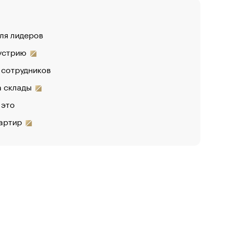
для лидеров
«От спор
дустрию
«День
 сотрудников
на склады
 это
вартир