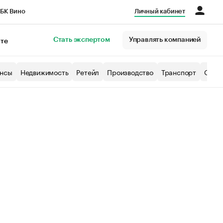
БК Вино
Личный кабинет
Город
Стать экспертом
Управлять компанией
кте
нсы
Недвижимость
Ретейл
Производство
Транспорт
Образ