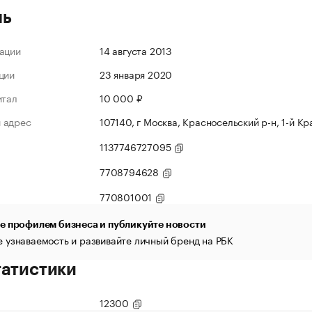
ль
ации
14 августа 2013
ции
23 января 2020
итал
10 000 ₽
 адрес
107140, г Москва, Красносельский р-н, 1-й К
1137746727095
7708794628
770801001
е профилем бизнеса и публикуйте новости
 узнаваемость и развивайте личный бренд на РБК
татистики
12300