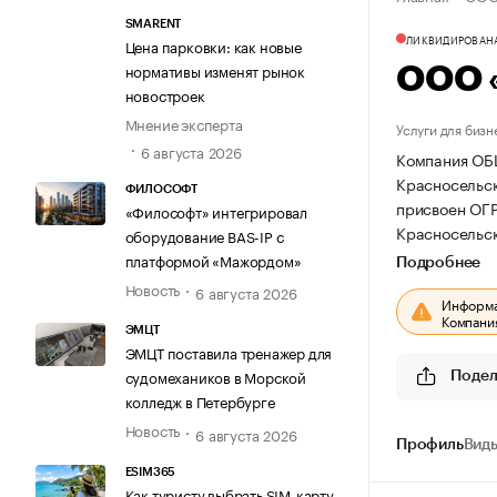
SMARENT
ЛИКВИДИРОВАН
Цена парковки: как новые
нормативы изменят рынок
ООО 
новостроек
Мнение эксперта
Услуги для бизн
6 августа 2026
Компания ОБ
Красносельски
ФИЛОСОФТ
присвоен ОГ
«Философт» интегрировал
Красносельски
оборудование BAS-IP с
платформой «Мажордом»
Подробнее
Новость
6 августа 2026
Информац
Компания
ЭМЦТ
ЭМЦТ поставила тренажер для
судомехаников в Морской
Подел
колледж в Петербурге
Новость
6 августа 2026
Профиль
Виды
ESIM365
Как туристу выбрать SIM-карту