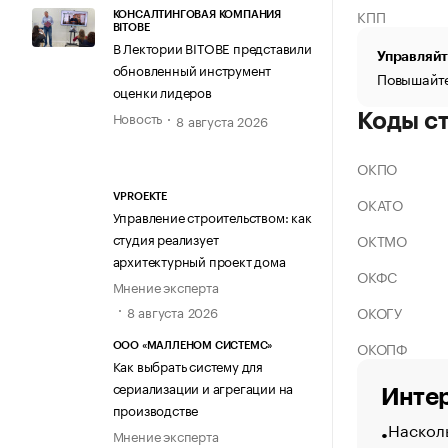
КПП
КОНСАЛТИНГОВАЯ КОМПАНИЯ
BITOBE
В Лектории BITOBE представили
Управляйт
обновленный инструмент
Повышайте
оценки лидеров
Новость
Коды с
8 августа 2026
ОКПО
VPROEKTE
ОКАТО
Управление строительством: как
студия реализует
ОКТМО
архитектурный проект дома
ОКФС
Мнение эксперта
ОКОГУ
8 августа 2026
ОКОПФ
ООО «МАЛЛЕНОМ СИСТЕМС»
Как выбрать систему для
сериализации и агрегации на
Интер
производстве
Насколь
Мнение эксперта