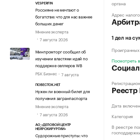
органа
VESPERFIN
Россияне не мечтают о
Адрес налого
богатстве: что для нас важнее
Арбитр
больших денег
Мнение эксперта
1 дел на су
7 августа 2026
Проигранных
Минпромторг сообщил об
изучении властями идей по
Посмотреть 
поддержке селлеров WB
Социал
РБК Бизнес
7 августа
Регистрацио
ПОВЕСТОК.НЕТ
Реестр
Нужен ли военный билет для
получения загранпаспорта
Дата включе
Мнение эксперта
7 августа 2026
Категория
АО «ДЕЛОВОЙ ЦЕНТР
В реестре по
НЕЙРОХИРУРГИИ»
господдержк
Судорожные приступы: что