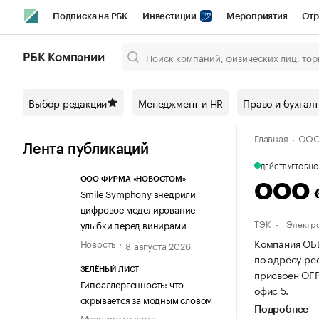
Подписка на РБК
Инвестиции
Мероприятия
Отр
Спорт
Школа управления РБК
РБК Образование
РБ
РБК Компании
Город
Стиль
Крипто
РБК Бизнес-среда
Дискусси
Выбор редакции
Менеджмент и HR
Право и бухгал
Спецпроекты СПб
Конференции СПб
Спецпроекты
Главная
ООО
Технологии и медиа
Финансы
Рынок наличной валют
Лента публикаций
ДЕЙСТВУЕТ
ОБНОВ
ООО ФИРМА «НОВОСТОМ»
ООО 
Smile Symphony внедрили
цифровое моделирование
ТЭК
Электр
улыбки перед винирами
Компания ОБ
Новость
8 августа 2026
по адресу рес
ЗЕЛЁНЫЙ ЛИСТ
присвоен ОГР
Гипоаллергенность: что
офис 5.
скрывается за модным словом
Подробнее
Мнение эксперта