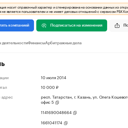
ия носит справочный характер и сгенерирована на основании данных из откр
 не является пользователем и не имеет деловых отношений с сервисом РБК Ко
Подписаться на изменения
П
лять компанией
 деятельности
Финансы
Арбитражные дела
ль
ации
10 июля 2014
итал
10 000 ₽
 адрес
респ. Татарстан, г. Казань, ул. Олега Кошевого
офис 5
1141690048664
1661041174