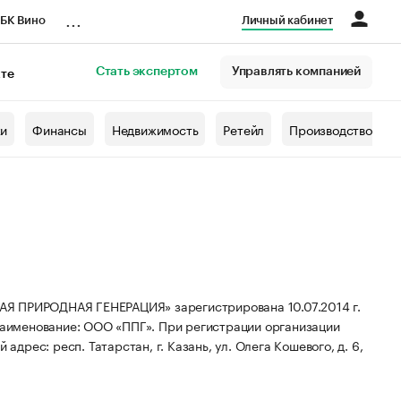
...
БК Вино
Личный кабинет
Стать экспертом
Управлять компанией
кте
азета
жи
Финансы
Недвижимость
Ретейл
Производство
РИРОДНАЯ ГЕНЕРАЦИЯ» зарегистрирована 10.07.2014 г.
наименование: ООО «ППГ».
При регистрации организации
адрес: респ. Татарстан, г. Казань, ул. Олега Кошевого, д. 6,