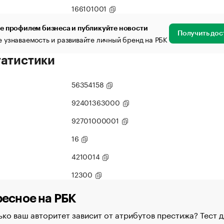
166101001
е профилем бизнеса и публикуйте новости
Получить дос
 узнаваемость и развивайте личный бренд на РБК
татистики
56354158
92401363000
92701000001
16
4210014
12300
есное на РБК
ко ваш авторитет зависит от атрибутов престижа? Тест д