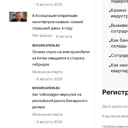
лидеро
8 августа 2026
Казино
индуст
В Ассоциации владельцев
кинотеатров назвали «самый
Выжива
страшный день» в году
сотруд
РБК Бизнес
8 августа
Как бан
склады
RUSSIFICATION.RU
Почему спрос на электромобили
Сотрудн
из Китая смещается в сторону
Как нал
гибридов
кварти
Мнение эксперта
8 августа 2026
RUSSIFICATION.RU
Регист
Как Volkswagen вернулся на
российский рынок без единого
Дата регистр
дилера
Мнение эксперта
Код налогово
8 августа 2026
Наименование