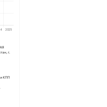
АЯ
ан, г.
 и КПП
.