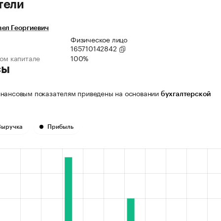
тели
вел Георгиевич
Физическое лицо
165710142842
ном капитале
100%
сы
нансовым показателям приведены на основании
бухгалтерской
Выручка
Прибыль