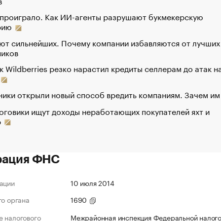
в
 проиграло. Как ИИ-агенты разрушают букмекерскую
рию
ют сильнейших. Почему компании избавляются от лучших
ников
к Wildberries резко нарастил кредиты селлерам до атак н
ики открыли новый способ вредить компаниям. Зачем им
оговики ищут доходы неработающих покупателей яхт и
р
рация ФНС
ации
10 июля 2014
го органа
1690
 налогового
Межрайонная инспекция Федеральной налог