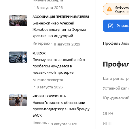
8 августа 2026
Информац
Компания
АССОЦИАЦИЯ ПРЕДПРИНИМАТЕЛЕЙ
Бизнес-спикер Алексей
Управ
Жолобов выступил на Форуме
креативных индустрий
Интервью
8 августа 2026
Профиль
Виды
RULIZOR
Почему рынок автомобилей с
Профи
пробегом нуждается в
независимой проверке
Дата регистр
Мнение эксперта
8 августа 2026
Уставной кап
Юридический
«НОВЫЕ ГОРИЗОНТЫ»
Новые Горизонты обеспечили
пресс-поддержку в СМИ бренду
ОГРН
БАСК
Новость
ИНН
8 августа 2026