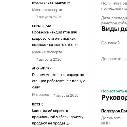
нужно знать пациенту
Получила под
последний го
Мнение эксперта
7 августа 2026
Дата последн
реестре суб
СПЕКТРДАТА
Виды д
Проверка кандидатов для
кадрового агентства: как
Основной
повысить качество отбора
Мнение эксперта
Дополнитель
7 августа 2026
АНО «АИПР»
Почему московские зарядные
станции работают не в полную
силу
Посмотреть в
Интервью
7 августа 2026
Руково
RICCHE
Клиентский сервис в
Подрядов Па
премиальной мебели: почему
Должность
ИНН
продают не продавцы