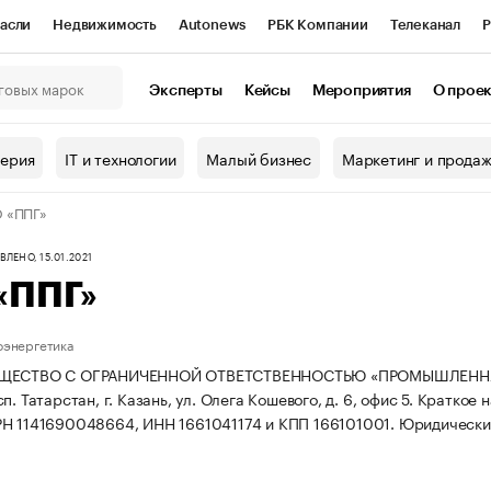
асли
Недвижимость
Autonews
РБК Компании
Телеканал
Р
К Курсы
РБК Life
Тренды
Визионеры
Национальные проекты
Эксперты
Кейсы
Мероприятия
О прое
онный клуб
Исследования
Кредитные рейтинги
Франшизы
Г
терия
IT и технологии
Малый бизнес
Маркетинг и прода
Проверка контрагентов
Политика
Экономика
Бизнес
 «ППГ»
ы
ЛЕНО, 15.01.2021
«ППГ»
оэнергетика
ЩЕСТВО С ОГРАНИЧЕННОЙ ОТВЕТСТВЕННОСТЬЮ «ПРОМЫШЛЕННАЯ П
п. Татарстан, г. Казань, ул. Олега Кошевого, д. 6, офис 5.
Краткое 
Н 1141690048664, ИНН 1661041174 и КПП 166101001.
Юридический 