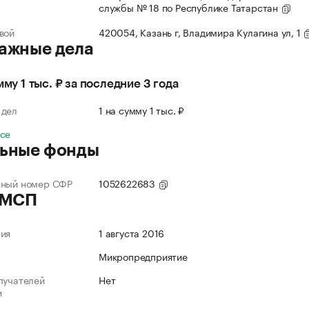
службы № 18 по Республике Татарстан
вой
420054, Казань г, Владимира Кулагина ул, 1
ажные дела
мму 1 тыс. ₽ за последние 3 года
 дел
1 на сумму 1 тыс. ₽
все
ьные фонды
нный номер СФР
1052622683
 МСП
ния
1 августа 2016
Микропредприятие
лучателей
Нет
и