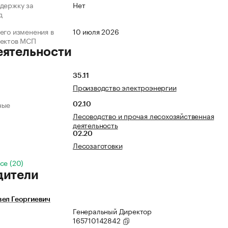
держку за
Нет
д
его изменения в
10 июля 2026
ъектов МСП
еятельности
35.11
Производство электроэнергии
ные
02.10
Лесоводство и прочая лесохозяйственная
деятельность
02.20
Лесозаготовки
се (20)
дители
вел Георгиевич
Генеральный Директор
165710142842