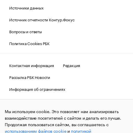
Источники данных
Источник отчетности Контур.Фокус
Вопросы и ответы
Политика Cookies РБК
Контактная информация
Редакция
Рассылка РБК Новости
Информация об ограничениях
Правовая информация
О соблюдении авторских прав
Мы используем cookie. Это позволяет нам анализировать
© АО «РОСБИЗНЕСКОНСАЛТИНГ»,
1995–2026.
Сообщения
и материалы информационного агентства «РБК»
взаимодействие посетителей с сайтом и делать его лучше.
(зарегистрировано Федеральной службой по надзору в сфере
Продолжая пользоваться сайтом, вы соглашаетесь с
связи, информационных технологий и массовых
использованием файлов cookie
и
политикой
коммуникаций (Роскомнадзор) 09.12.2015 за номером ИА