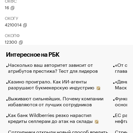
ОКФС
16
ОКОГУ
4210014
ОКОПФ
12300
Интересное на РБК
Насколько ваш авторитет зависит от
«От спо
атрибутов престижа? Тест для лидеров
глава к
Казино проиграло. Как ИИ-агенты
«Деньги
разрушают букмекерскую индустрию
Маск в 
Выживают сильнейших. Почему компании
Функции
избавляются от лучших сотрудников
основ э
Как банк Wildberries резко нарастил
ЕС раз
кредиты селлерам до атак на склады
нефти —
Сотрудники открыли новый способ вредить
Стресс 