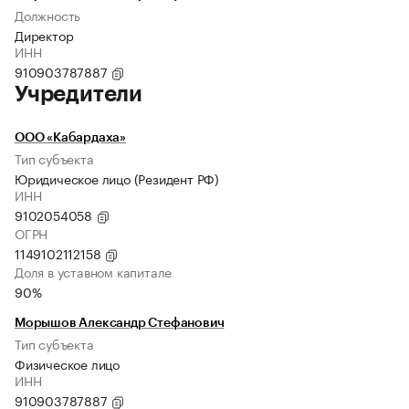
Должность
Директор
ИНН
910903787887
Учредители
ООО «Кабардаха»
Тип субъекта
Юридическое лицо (Резидент РФ)
ИНН
9102054058
ОГРН
1149102112158
Доля в уставном капитале
90%
Морышов Александр Стефанович
Тип субъекта
Физическое лицо
ИНН
910903787887