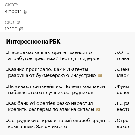
ОКОГУ
4210014
ОКОПФ
12300
Интересное на РБК
Насколько ваш авторитет зависит от
«От спо
атрибутов престижа? Тест для лидеров
глава к
Казино проиграло. Как ИИ-агенты
«Деньги
разрушают букмекерскую индустрию
Маск в 
Выживают сильнейших. Почему компании
Функции
избавляются от лучших сотрудников
основ э
Как банк Wildberries резко нарастил
ЕС раз
кредиты селлерам до атак на склады
нефти —
Сотрудники открыли новый способ вредить
Стресс 
компаниям. Зачем им это
доходов