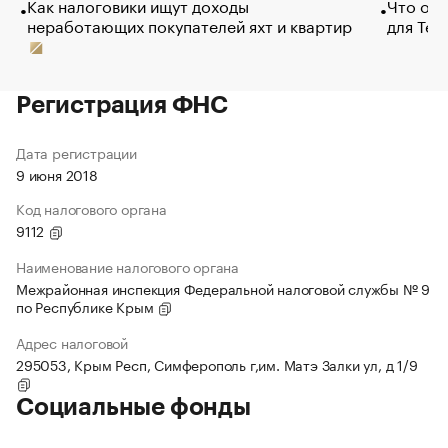
Как налоговики ищут доходы
Что обв
неработающих покупателей яхт и квартир
для Tel
Регистрация ФНС
Дата регистрации
9 июня 2018
Код налогового органа
9112
Наименование налогового органа
Межрайонная инспекция Федеральной налоговой службы № 9
по Республике Крым
Адрес налоговой
295053, Крым Респ, Симферополь г,им. Матэ Залки ул, д 1/9
Социальные фонды