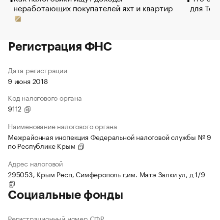
неработающих покупателей яхт и квартир
для Tel
Регистрация ФНС
Дата регистрации
9 июня 2018
Код налогового органа
9112
Наименование налогового органа
Межрайонная инспекция Федеральной налоговой службы № 9
по Республике Крым
Адрес налоговой
295053, Крым Респ, Симферополь г,им. Матэ Залки ул, д 1/9
Социальные фонды
Регистрационный номер СФР