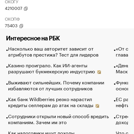
ОКОГУ
4210007
ОКОПФ
75403
Интересное на РБК
Насколько ваш авторитет зависит от
«От спо
атрибутов престижа? Тест для лидеров
глава к
Казино проиграло. Как ИИ-агенты
«Деньги
разрушают букмекерскую индустрию
Маск в 
Выживают сильнейших. Почему компании
Функции
избавляются от лучших сотрудников
основ э
Как банк Wildberries резко нарастил
ЕС раз
кредиты селлерам до атак на склады
нефти —
Сотрудники открыли новый способ вредить
Стресс 
компаниям. Зачем им это
доходов
Как налоговики ищут доходы
Что обв