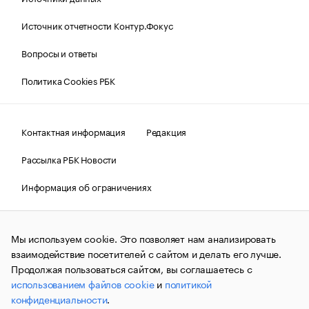
Источник отчетности Контур.Фокус
Вопросы и ответы
Политика Cookies РБК
Контактная информация
Редакция
Рассылка РБК Новости
Информация об ограничениях
Правовая информация
О соблюдении авторских прав
Мы используем cookie. Это позволяет нам анализировать
© АО «РОСБИЗНЕСКОНСАЛТИНГ»,
1995–2026.
Сообщения
и материалы информационного агентства «РБК»
взаимодействие посетителей с сайтом и делать его лучше.
(зарегистрировано Федеральной службой по надзору в сфере
Продолжая пользоваться сайтом, вы соглашаетесь с
связи, информационных технологий и массовых
использованием файлов cookie
и
политикой
коммуникаций (Роскомнадзор) 09.12.2015 за номером ИА
№ФС77-63848) сопровождаются пометкой «РБК». Отдельные
конфиденциальности
.
публикации могут содержать информацию,