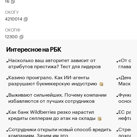
16
ОКОГУ
4210014
ОКОПФ
12300
Интересное на РБК
Насколько ваш авторитет зависит от
«От спо
атрибутов престижа? Тест для лидеров
глава к
Казино проиграло. Как ИИ-агенты
«Деньги
разрушают букмекерскую индустрию
Маск в 
Выживают сильнейших. Почему компании
Функции
избавляются от лучших сотрудников
основ э
Как банк Wildberries резко нарастил
ЕС раз
кредиты селлерам до атак на склады
нефти —
Сотрудники открыли новый способ вредить
Стресс 
компаниям. Зачем им это
доходов