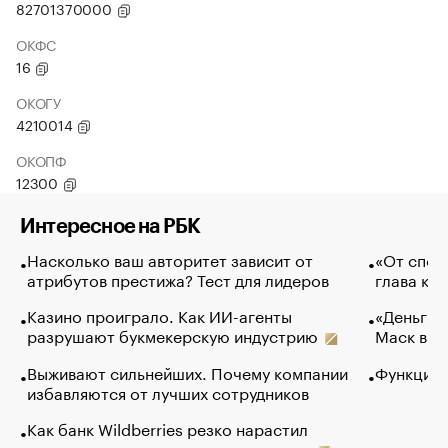
82701370000
ОКФС
16
ОКОГУ
4210014
ОКОПФ
12300
Интересное на РБК
Насколько ваш авторитет зависит от
«От спор
атрибутов престижа? Тест для лидеров
глава ко
Казино проиграло. Как ИИ-агенты
«Деньги б
разрушают букмекерскую индустрию
Маск в и
Выживают сильнейших. Почему компании
Функции
избавляются от лучших сотрудников
Как банк Wildberries резко нарастил
кредиты селлерам до атак на склады