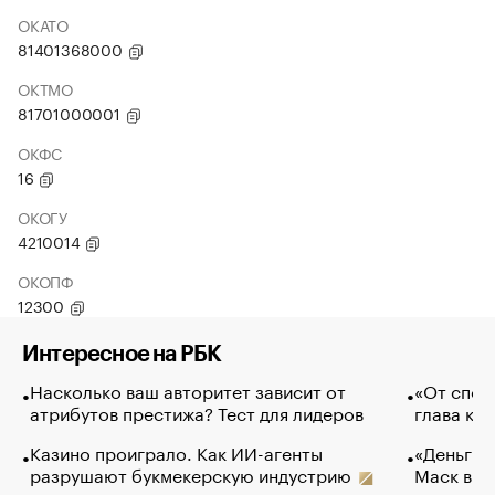
ОКАТО
81401368000
ОКТМО
81701000001
ОКФС
16
ОКОГУ
4210014
ОКОПФ
12300
Интересное на РБК
Насколько ваш авторитет зависит от
«От спор
атрибутов престижа? Тест для лидеров
глава ко
Казино проиграло. Как ИИ-агенты
«Деньги б
разрушают букмекерскую индустрию
Маск в и