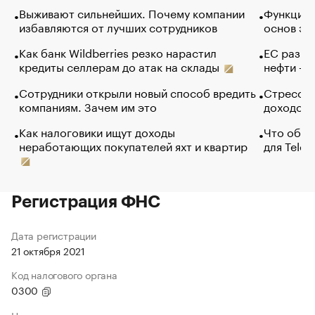
Выживают сильнейших. Почему компании
Функции 
избавляются от лучших сотрудников
основ эф
Как банк Wildberries резко нарастил
ЕС разре
кредиты селлерам до атак на склады
нефти — 
Сотрудники открыли новый способ вредить
Стресс о
компаниям. Зачем им это
доходов 
Как налоговики ищут доходы
Что обви
неработающих покупателей яхт и квартир
для Tele
Регистрация ФНС
Дата регистрации
21 октября 2021
Код налогового органа
0300