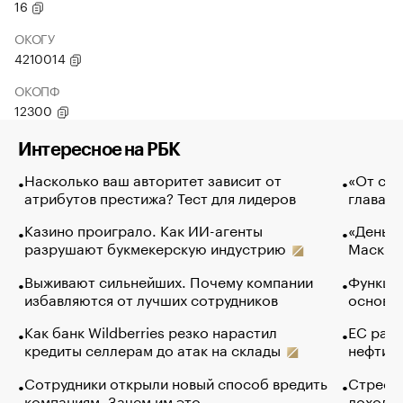
16
ОКОГУ
4210014
ОКОПФ
12300
Интересное на РБК
Насколько ваш авторитет зависит от
«От спо
атрибутов престижа? Тест для лидеров
глава к
Казино проиграло. Как ИИ-агенты
«Деньги
разрушают букмекерскую индустрию
Маск в 
Выживают сильнейших. Почему компании
Функции
избавляются от лучших сотрудников
основ э
Как банк Wildberries резко нарастил
ЕС раз
кредиты селлерам до атак на склады
нефти —
Сотрудники открыли новый способ вредить
Стресс 
компаниям. Зачем им это
доходов