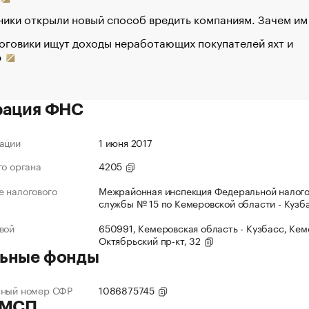
ики открыли новый способ вредить компаниям. Зачем им
оговики ищут доходы неработающих покупателей яхт и
р
рация ФНС
ации
1 июня 2017
го органа
4205
 налогового
Межрайонная инспекция Федеральной налог
службы № 15 по Кемеровской области - Кузб
вой
650991, Кемеровская область - Кузбасс, Кеме
Октябрьский пр-кт, 32
ьные фонды
нный номер СФР
1086875745
 МСП