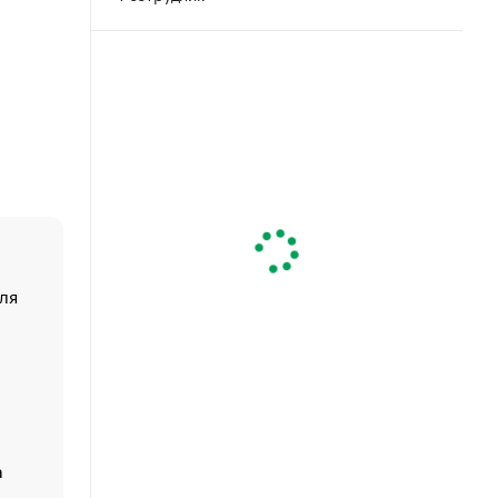
ля
«От спорта тело стареет иначе». Как живет глава ко
создавшей GTA
«Деньги будут не нужны»: что рассказал Маск в инт
Economist
Функции менеджмента: пять ключевых основ эффект
управления
а
ЕС разрешил конфискацию российской нефти — чем
Москва