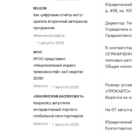
Юридический а
RULIZOR
д. 45В, кв. 105
Как цифровые отчеты могут
сделать вторичный авторынок
Директор: Ти
прозрачнее
Учредители к
Среднесписоч
Мнение эксперта
7 августа 2026
В соответств
ОГРАНИЧЕННО
КРОС
КРОС представил
легковых авт
«Национальный индекс
Общее количе
тревожностей» за II квартал
2026г
Размер уста
Новость
7 августа 2026
«ПРОКАВТО» 
Выручка на н
«ЛАБОРАТОРИЯ КАСПЕРСКОГО»
Kaspersky запустила
интерактивный портал о
На 07 август
глобальной сети партнеров
Юридический
Новость
7 августа 2026
бухгалтерска