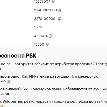
15853004
32401362000
32701000001
16
4210014
12300
есное на РБК
ко ваш авторитет зависит от атрибутов престижа? Тест д
в
 проиграло. Как ИИ-агенты разрушают букмекерскую
рию
ют сильнейших. Почему компании избавляются от лучших
ников
к Wildberries резко нарастил кредиты селлерам до атак н