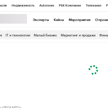
асли
Недвижимость
Autonews
РБК Компании
Телеканал
Р
К Курсы
РБК Life
Тренды
Визионеры
Национальные проекты
Эксперты
Кейсы
Мероприятия
О прое
уб
Исследования
Кредитные рейтинги
Франшизы
Газета
ия
IT и технологии
Малый бизнес
Маркетинг и продажи
Фина
Проверка контрагентов
Политика
Экономика
Бизнес
ы
 «ПРОКАВТО»