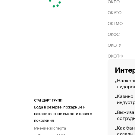
ОКПО
ОКАТО
ОКТМО
ОКФС
ОКОГУ
ОКОПФ
Интер
Насколь
лидеро
Казино
индуст
СТАНДАРТ ГРУПП
Вода в резерве: пожарные и
Выжива
накопительные емкости нового
сотруд
поколения
Как бан
Мнение эксперта
склады