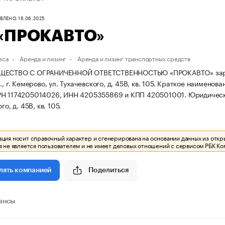
ЛЕНО, 16.06.2025
«ПРОКАВТО»
еса
Аренда и лизинг
Аренда и лизинг транспортных средств
ЩЕСТВО С ОГРАНИЧЕННОЙ ОТВЕТСТВЕННОСТЬЮ «ПРОКАВТО» зарегис
, г. Кемерово, ул. Тухачевского, д. 45В, кв. 105.
Краткое наименова
РН 1174205014026, ИНН 4205355869 и КПП 420501001.
Юридически
го, д. 45В, кв. 105.
ия носит справочный характер и сгенерирована на основании данных из откр
 не является пользователем и не имеет деловых отношений с сервисом РБК Ко
Поделиться
лять компанией
ансы