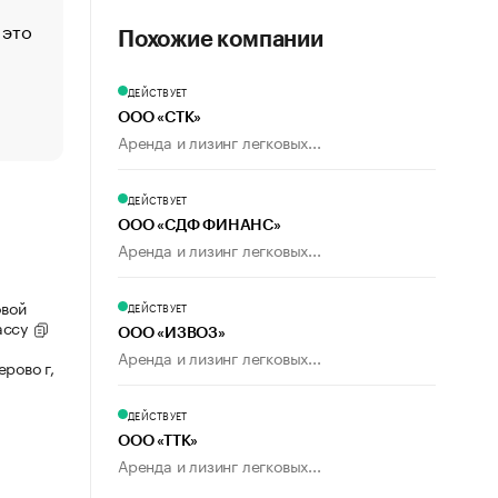
 это
Стресс обеспеченных людей: почему рост доходов 
Похожие компании
счастья
Что обвинения против Павла Дурова значат для Tele
ДЕЙСТВУЕТ
пользователей
ООО «СТК»
Аренда и лизинг легковых...
ДЕЙСТВУЕТ
ООО «СДФ ФИНАНС»
Аренда и лизинг легковых...
овой
ДЕЙСТВУЕТ
ассу
ООО «ИЗВОЗ»
Аренда и лизинг легковых...
рово г,
ДЕЙСТВУЕТ
ООО «ТТК»
Аренда и лизинг легковых...