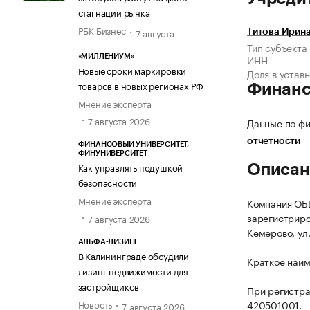
стагнации рынка
РБК Бизнес
7 августа
Титова Ирина
Тип субъекта
ИНН
«МИЛЛЕНИУМ»
Новые сроки маркировки
Доля в устав
товаров в новых регионах РФ
Финан
Мнение эксперта
7 августа 2026
Данные по фи
отчетности
ФИНАНСОВЫЙ УНИВЕРСИТЕТ,
ФИНУНИВЕРСИТЕТ
Как управлять подушкой
Описан
безопасности
Мнение эксперта
Компания О
зарегистриров
7 августа 2026
Кемерово, ул. 
АЛЬФА-ЛИЗИНГ
В Калининграде обсудили
Краткое наи
лизинг недвижимости для
застройщиков
При регистр
Новость
420501001.
7 августа 2026