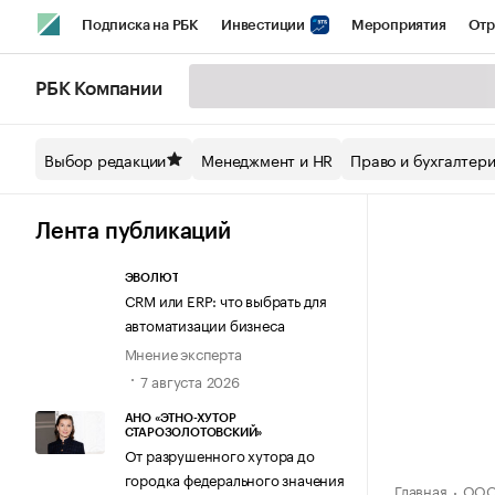
Подписка на РБК
Инвестиции
Мероприятия
Отр
Спорт
Школа управления РБК
РБК Образование
РБ
РБК Компании
Стиль
Крипто
РБК Бизнес-среда
Дискуссионный кл
Выбор редакции
Менеджмент и HR
Право и бухгалтер
Спецпроекты СПб
Конференции СПб
Спецпроекты
Технологии и медиа
Финансы
Рынок наличной валют
Лента публикаций
ЭВОЛЮТ
CRM или ERP: что выбрать для
автоматизации бизнеса
Мнение эксперта
7 августа 2026
АНО «ЭТНО-ХУТОР
СТАРОЗОЛОТОВСКИЙ»
От разрушенного хутора до
городка федерального значения
Главная
ООО