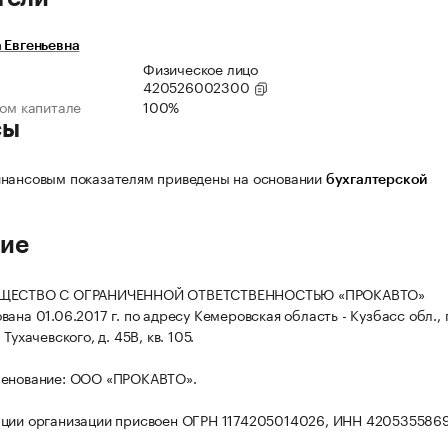
 Евгеньевна
Физическое лицо
420526002300
ном капитале
100%
сы
нансовым показателям приведены на основании
бухгалтерской
ие
БЩЕСТВО С ОГРАНИЧЕННОЙ ОТВЕТСТВЕННОСТЬЮ «ПРОКАВТО»
ана 01.06.2017 г. по адресу Кемеровская область - Кузбасс обл., г
Тухачевского, д. 45В, кв. 105.
менование: ООО «ПРОКАВТО».
ации организации присвоен ОГРН 1174205014026, ИНН 420535586