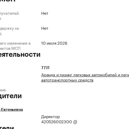
лучателей
Нет
и
держку за
Нет
д
его изменения в
10 июля 2026
ъектов МСП
еятельности
77.11
Аренда и лизинг легковых автомобилей и лег
автотранспортных средств
ные
дители
 Евгеньевна
Директор
420526002300
тели