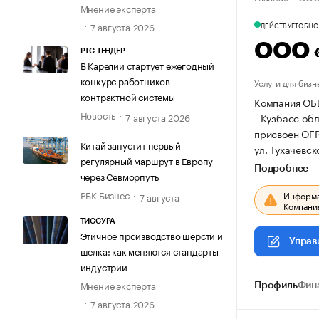
Мнение эксперта
7 августа 2026
ДЕЙСТВУЕТ
ОБНОВ
ООО 
РТС-ТЕНДЕР
В Карелии стартует ежегодный
конкурс работников
Услуги для бизн
контрактной системы
Компания ОБ
Новость
- Кузбасс обл.
7 августа 2026
присвоен ОГ
Китай запустит первый
ул. Тухачевско
регулярный маршрут в Европу
Подробнее
через Севморпуть
РБК Бизнес
Информац
7 августа
Компания
ТИССУРА
Этичное производство шерсти и
Управ
шелка: как меняются стандарты
индустрии
Мнение эксперта
Профиль
Фин
7 августа 2026