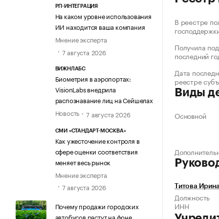
РП-ИНТЕГРАЦИЯ
На каком уровне использования
В реестре по
ИИ находится ваша компания
господдержк
Мнение эксперта
Получила под
7 августа 2026
последний го
ВИЖНЛАБС
Дата последн
Биометрия в аэропортах:
реестре суб
VisionLabs внедрила
Виды д
распознавание лиц на Сейшелах
Новость
7 августа 2026
Основной
СМИ «СТАНДАРТ-МОСКВА»
Как ужесточение контроля в
сфере оценки соответствия
Дополнитель
меняет весь рынок
Руково
Мнение эксперта
7 августа 2026
Титова Ирина
Должность
ИНН
Почему продажи городских
автобусов растут на фоне
Учреди