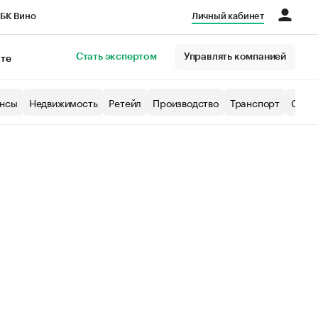
БК Вино
Личный кабинет
Город
Стать экспертом
Управлять компанией
кте
нсы
Недвижимость
Ретейл
Производство
Транспорт
Образ