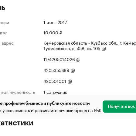
ль
ации
1 июня 2017
итал
10 000 ₽
 адрес
Кемеровская область - Кузбасс обл., г. Кемер
Тухачевского, д. 45В, кв. 105
1174205014026
4205355869
420501001
чная численность
1 сотрудник
е профилем бизнеса и публикуйте новости
Получить дос
 узнаваемость и развивайте личный бренд на РБК
татистики