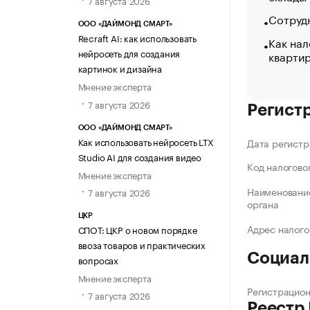
7 августа 2026
Сотрудн
ООО «ДАЙМОНД СМАРТ»
Recraft AI: как использовать
Как нал
нейросеть для создания
кварти
картинок и дизайна
Мнение эксперта
7 августа 2026
Регист
ООО «ДАЙМОНД СМАРТ»
Как использовать нейросеть LTX
Дата регистр
Studio AI для создания видео
Код налогово
Мнение эксперта
Наименование
7 августа 2026
органа
ЦКР
Адрес налого
СПОТ: ЦКР о новом порядке
ввоза товаров и практических
Социал
вопросах
Мнение эксперта
Регистрацио
7 августа 2026
Реестр