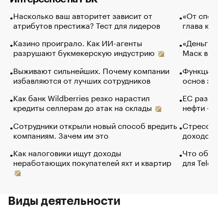
Насколько ваш авторитет зависит от
«От спор
атрибутов престижа? Тест для лидеров
глава ко
Казино проиграло. Как ИИ-агенты
«Деньги б
разрушают букмекерскую индустрию
Маск в и
Выживают сильнейших. Почему компании
Функции 
избавляются от лучших сотрудников
основ эф
Как банк Wildberries резко нарастил
ЕС разре
кредиты селлерам до атак на склады
нефти — 
Сотрудники открыли новый способ вредить
Стресс о
компаниям. Зачем им это
доходов 
Как налоговики ищут доходы
Что обви
неработающих покупателей яхт и квартир
для Tele
Виды деятельности