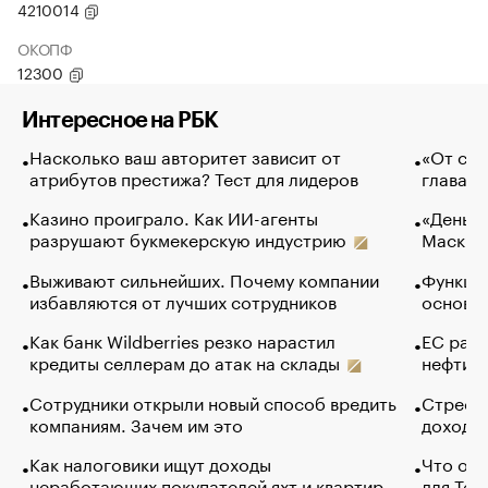
4210014
ОКОПФ
12300
Интересное на РБК
Насколько ваш авторитет зависит от
«От спо
атрибутов престижа? Тест для лидеров
глава к
Казино проиграло. Как ИИ-агенты
«Деньги
разрушают букмекерскую индустрию
Маск в 
Выживают сильнейших. Почему компании
Функции
избавляются от лучших сотрудников
основ э
Как банк Wildberries резко нарастил
ЕС раз
кредиты селлерам до атак на склады
нефти —
Сотрудники открыли новый способ вредить
Стресс 
компаниям. Зачем им это
доходов
Как налоговики ищут доходы
Что обв
неработающих покупателей яхт и квартир
для Tel