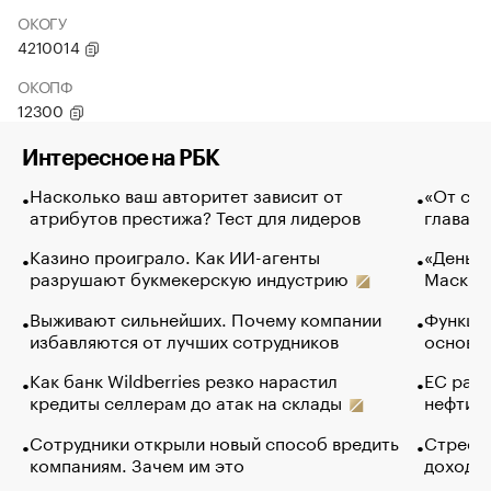
ОКОГУ
4210014
ОКОПФ
12300
Интересное на РБК
Насколько ваш авторитет зависит от
«От спо
атрибутов престижа? Тест для лидеров
глава к
Казино проиграло. Как ИИ-агенты
«Деньги
разрушают букмекерскую индустрию
Маск в 
Выживают сильнейших. Почему компании
Функции
избавляются от лучших сотрудников
основ э
Как банк Wildberries резко нарастил
ЕС раз
кредиты селлерам до атак на склады
нефти —
Сотрудники открыли новый способ вредить
Стресс 
компаниям. Зачем им это
доходов