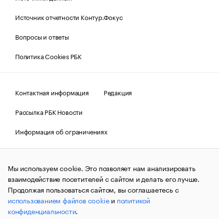
Источник отчетности Контур.Фокус
Вопросы и ответы
Политика Cookies РБК
Контактная информация
Редакция
Рассылка РБК Новости
Информация об ограничениях
Правовая информация
О соблюдении авторских прав
Мы используем cookie. Это позволяет нам анализировать
© АО «РОСБИЗНЕСКОНСАЛТИНГ»,
1995–2026.
Сообщения
и материалы информационного агентства «РБК»
взаимодействие посетителей с сайтом и делать его лучше.
(зарегистрировано Федеральной службой по надзору в сфере
Продолжая пользоваться сайтом, вы соглашаетесь с
связи, информационных технологий и массовых
использованием файлов cookie
и
политикой
коммуникаций (Роскомнадзор) 09.12.2015 за номером ИА
№ФС77-63848) сопровождаются пометкой «РБК». Отдельные
конфиденциальности
.
публикации могут содержать информацию,