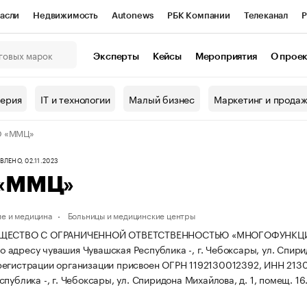
асли
Недвижимость
Autonews
РБК Компании
Телеканал
Р
К Курсы
РБК Life
Тренды
Визионеры
Национальные проекты
Эксперты
Кейсы
Мероприятия
О прое
онный клуб
Исследования
Кредитные рейтинги
Франшизы
Г
терия
IT и технологии
Малый бизнес
Маркетинг и прода
Проверка контрагентов
Политика
Экономика
Бизнес
 «ММЦ»
ы
ЛЕНО, 02.11.2023
«ММЦ»
е и медицина
Больницы и медицинские центры
БЩЕСТВО С ОГРАНИЧЕННОЙ ОТВЕТСТВЕННОСТЬЮ «МНОГОФУНКЦИ
 по адресу чувашия Чувашская Республика -, г. Чебоксары, ул. Спири
регистрации организации присвоен ОГРН 1192130012392, ИНН 213
публика -, г. Чебоксары, ул. Спиридона Михайлова, д. 1, помещ. 16