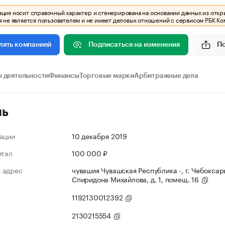
ия носит справочный характер и сгенерирована на основании данных из откр
 не является пользователем и не имеет деловых отношений с сервисом РБК Ко
Подписаться на изменения
П
лять компанией
 деятельности
Финансы
Торговые марки
Арбитражные дела
ль
ации
10 декабря 2019
итал
100 000 ₽
 адрес
чувашия Чувашская Республика -, г. Чебоксары
Спиридона Михайлова, д. 1, помещ. 16
1192130012392
2130215554