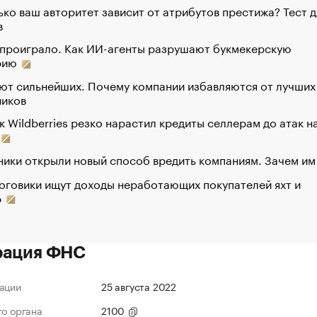
ко ваш авторитет зависит от атрибутов престижа? Тест д
в
 проиграло. Как ИИ-агенты разрушают букмекерскую
рию
ют сильнейших. Почему компании избавляются от лучших
ников
к Wildberries резко нарастил кредиты селлерам до атак н
ики открыли новый способ вредить компаниям. Зачем им
оговики ищут доходы неработающих покупателей яхт и
р
рация ФНС
ации
25 августа 2022
го органа
2100