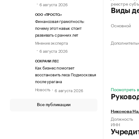
реестре суб
6 августа 2026
Виды д
ООО «ПРОСТО.»
Финансовая грамотность:
Основной
почему этот навык стоит
развивать с ранних лет
Дополнитель
Мнение эксперта
6 августа 2026
СОХРАНИ ЛЕС
Как бизнес помогает
восстановить леса Подмосковья
после урагана
Посмотреть в
Новость
6 августа 2026
Руково
Все публикации
Никонова На
Должность
ИНН
Учреди