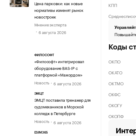
Цена парковки: как новые
КПП
нормативы изменят рынок
Среднесписо
новостроек
Мнение эксперта
Управляйт
6 августа 2026
Повышайте
Коды с
ФИЛОСОФТ
ОКПО
«Философт» интегрировал
оборудование BAS-IP с
ОКАТО
платформой «Мажордом»
Новость
ОКТМО
6 августа 2026
ОКФС
ЭМЦТ
ЭМЦТ поставила тренажер для
ОКОГУ
судомехаников в Морской
колледж в Петербурге
ОКОПФ
Новость
6 августа 2026
Интер
ESIM365