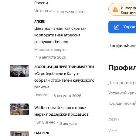
России
Информац
Интервью
6 августа 2026
Компания
АПКБК
Цена молчания: как скрытая
Управ
корпоративная агрессия
разрушает бизнес
Профиль
Виды
Мнение эксперта
6 августа 2026
Профи
АССОЦИАЦИЯ ПРЕДПРИНИМАТЕЛЕЙ
«Стройдебаты» в Калуге
собрали строителей калужского
Дата регистр
региона
Уставной кап
Новость
6 августа 2026
Юридический
Wildberries объявил о новых
мерах поддержки продавцов
ОГРН
РБК Бизнес
6 августа
ИНН
SMARENT