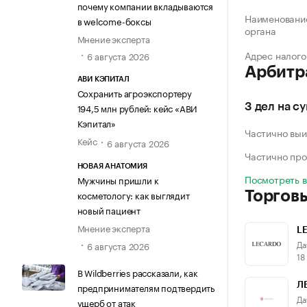
почему компании вкладываются
Наименование
в welcome-боксы
органа
Мнение эксперта
Адрес налого
6 августа 2026
Арбитр
АВИ КЭПИТАЛ
Сохранить агроэкспортеру
194,5 млн рублей: кейс «АВИ
3 дел на с
Кэпитал»
Частично выи
Кейс
6 августа 2026
Частично про
НОВАЯ АНАТОМИЯ
Посмотреть 
Мужчины пришли к
Торгов
косметологу: как выглядит
новый пациент
Мнение эксперта
L
Да
6 августа 2026
18
В Wildberries рассказали, как
предпринимателям подтвердить
Л
Да
ущерб от атак