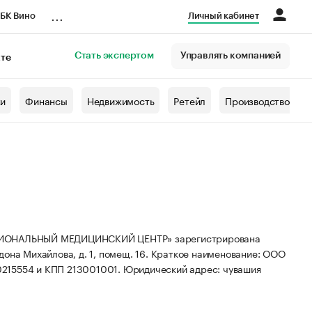
...
БК Вино
Личный кабинет
Стать экспертом
Управлять компанией
кте
азета
жи
Финансы
Недвижимость
Ретейл
Производство
ОНАЛЬНЫЙ МЕДИЦИНСКИЙ ЦЕНТР» зарегистрирована
дона Михайлова, д. 1, помещ. 16.
Краткое наименование: ООО
0215554 и КПП 213001001.
Юридический адрес: чувашия
.