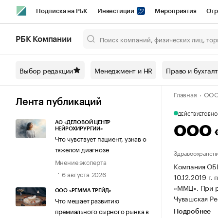
Подписка на РБК
Инвестиции
Мероприятия
Отр
Спорт
Школа управления РБК
РБК Образование
РБ
РБК Компании
Город
Стиль
Крипто
РБК Бизнес-среда
Дискусси
Выбор редакции
Менеджмент и HR
Право и бухгал
Спецпроекты СПб
Конференции СПб
Спецпроекты
Главная
ООО
Технологии и медиа
Финансы
Рынок наличной валют
Лента публикаций
ДЕЙСТВУЕТ
ОБНОВ
АО «ДЕЛОВОЙ ЦЕНТР
ООО 
НЕЙРОХИРУРГИИ»
Что чувствует пациент, узнав о
тяжелом диагнозе
Здравоохранени
Мнение эксперта
Компания О
6 августа 2026
10.12.2019 г.
«ММЦ».
При 
ООО «РЕММА ТРЕЙД»
Чувашская Рес
Что мешает развитию
премиального сырного рынка в
Подробнее