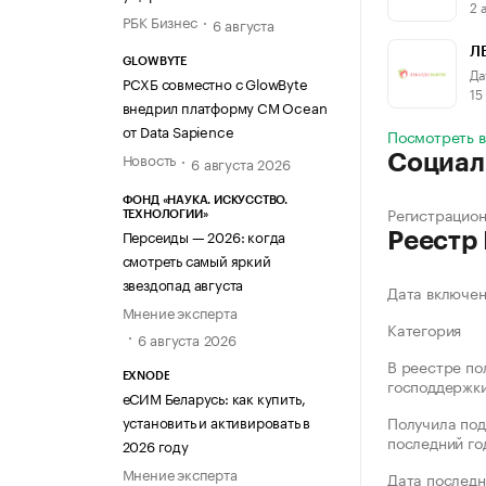
2 
РБК Бизнес
6 августа
Л
GLOWBYTE
Да
РСХБ совместно с GlowByte
15
внедрил платформу CM Ocean
от Data Sapience
Посмотреть в
Новость
Социал
6 августа 2026
ФОНД «НАУКА. ИСКУССТВО.
Регистрацио
ТЕХНОЛОГИИ»
Персеиды — 2026: когда
Реестр
смотреть самый яркий
звездопад августа
Дата включе
Мнение эксперта
Категория
6 августа 2026
В реестре по
EXNODE
господдержк
еСИМ Беларусь: как купить,
установить и активировать в
Получила под
последний го
2026 году
Мнение эксперта
Дата последн