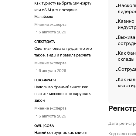
Как туристу выбрать SIM-карту
Насколь
или eSIM для поездки в
лидеро
Малайзию
Казино
Мнение эксперта
индуст
6 августа 2026
Выжива
сотруд
СПЕКТРДАТА
Сдельная оплата труда: что это
Как бан
такое, виды и правила расчета
склады
Мнение эксперта
Сотрудн
6 августа 2026
Как нал
НЕКО-ФРАНЧ
кварти
Налоги во франчайзинге: как
платить меньше и не нарушать
закон
Мнение эксперта
Регист
6 августа 2026
Дата регистр
OWL | СОВА
Новый сотрудник как клиент:
Код налогово