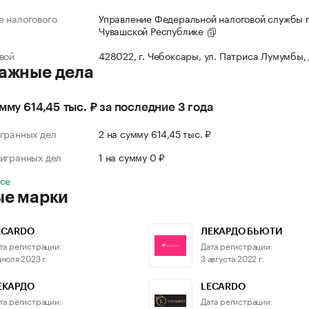
 налогового
Управление Федеральной налоговой службы 
Чувашской Республике
вой
428022, г. Чебоксары, ул. Патриса Лумумбы,
ажные дела
умму 614,45 тыс. ₽ за последние 3 года
гранных дел
2 на сумму 614,45 тыс. ₽
игранных дел
1 на сумму 0 ₽
все
ые марки
ECARDO
ЛЕКАРДО БЬЮТИ
та регистрации:
Дата регистрации:
 июля 2023 г.
3 августа 2022 г.
ЕКАРДО
LECARDO
та регистрации:
Дата регистрации: