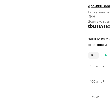
Ирейкин Вас
Тип субъекта
ИНН
Доля в устав
Финан
Данные по фи
отчетности
Все