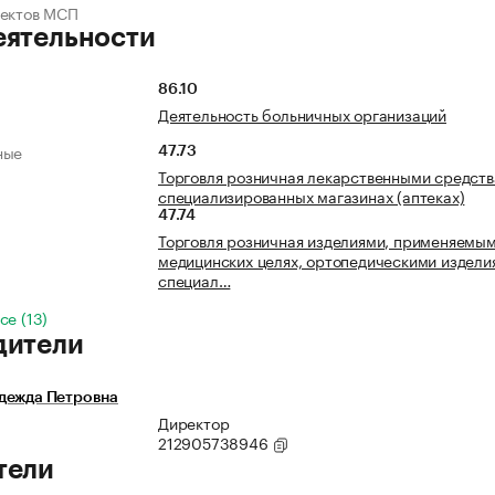
ъектов МСП
еятельности
86.10
Деятельность больничных организаций
ные
47.73
Торговля розничная лекарственными средств
специализированных магазинах (аптеках)
47.74
Торговля розничная изделиями, применяемым
медицинских целях, ортопедическими издели
специал…
се (13)
дители
дежда Петровна
Директор
212905738946
тели