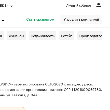
...
БК Вино
Личный кабинет
Стать экспертом
Управлять компанией
кте
азета
жи
Финансы
Недвижимость
Ретейл
Производство
» зарегистрирована 05.10.2020 г. по адресу респ.
ри регистрации организации присвоен ОГРН 1201600069780,
ь, ул. Таежная, д. 34а.