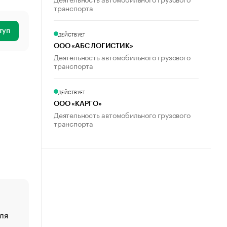
транспорта
туп
ДЕЙСТВУЕТ
ООО «АБС ЛОГИСТИК»
Деятельность автомобильного грузового
транспорта
ДЕЙСТВУЕТ
ООО «КАРГО»
Деятельность автомобильного грузового
транспорта
ля
«От спорта тело стареет иначе». Как живет глава ко
создавшей GTA