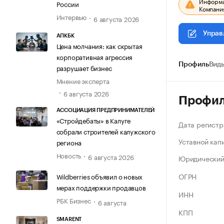
Информац
России
Компания
Интервью
6 августа 2026
Управ
АПКБК
Цена молчания: как скрытая
корпоративная агрессия
Профиль
Виды
разрушает бизнес
Мнение эксперта
6 августа 2026
Профи
АССОЦИАЦИЯ ПРЕДПРИНИМАТЕЛЕЙ
«Стройдебаты» в Калуге
Дата регистр
собрали строителей калужского
Уставной кап
региона
Новость
6 августа 2026
Юридический
ОГРН
Wildberries объявил о новых
мерах поддержки продавцов
ИНН
РБК Бизнес
6 августа
КПП
SMARENT