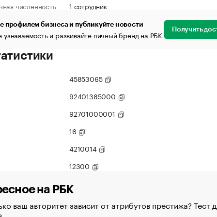
чная численность
1 сотрудник
е профилем бизнеса и публикуйте новости
Получить дос
 узнаваемость и развивайте личный бренд на РБК
татистики
45853065
92401385000
92701000001
16
4210014
12300
есное на РБК
ко ваш авторитет зависит от атрибутов престижа? Тест д
в