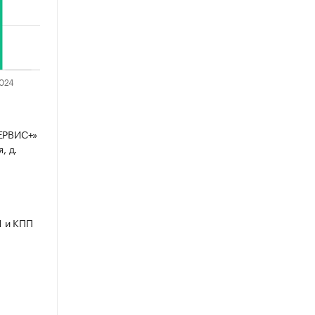
ЕРВИС+»
, д.
1 и КПП