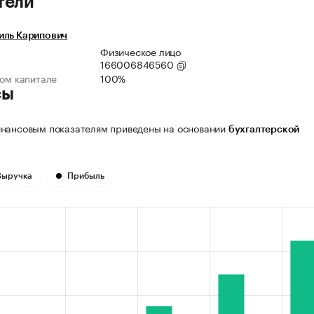
тели
иль Карипович
Физическое лицо
166006846560
ном капитале
100%
сы
нансовым показателям приведены на основании
бухгалтерской
Выручка
Прибыль