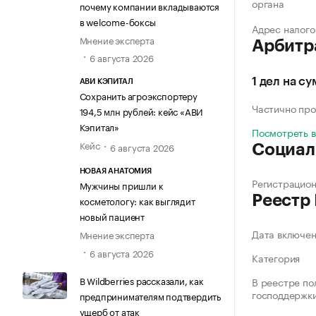
органа
почему компании вкладываются
в welcome-боксы
Адрес налого
Мнение эксперта
Арбитр
6 августа 2026
1 дел на с
АВИ КЭПИТАЛ
Сохранить агроэкспортеру
Частично про
194,5 млн рублей: кейс «АВИ
Кэпитал»
Посмотреть 
Кейс
6 августа 2026
Социал
НОВАЯ АНАТОМИЯ
Регистрацио
Мужчины пришли к
Реестр
косметологу: как выглядит
новый пациент
Дата включе
Мнение эксперта
6 августа 2026
Категория
В Wildberries рассказали, как
В реестре по
господдержк
предпринимателям подтвердить
ущерб от атак