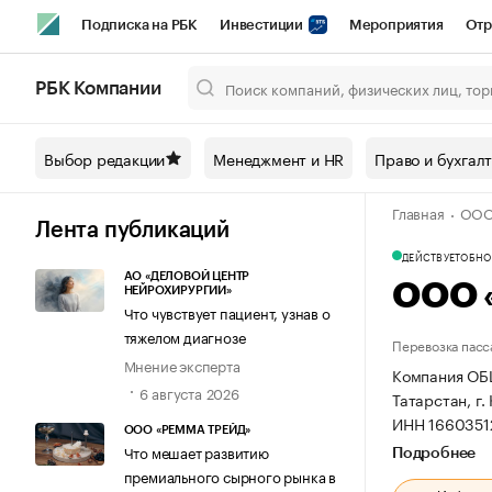
Подписка на РБК
Инвестиции
Мероприятия
Отр
Спорт
Школа управления РБК
РБК Образование
РБ
РБК Компании
Город
Стиль
Крипто
РБК Бизнес-среда
Дискусси
Выбор редакции
Менеджмент и HR
Право и бухгал
Спецпроекты СПб
Конференции СПб
Спецпроекты
Главная
ООО
Технологии и медиа
Финансы
Рынок наличной валют
Лента публикаций
ДЕЙСТВУЕТ
ОБНОВ
АО «ДЕЛОВОЙ ЦЕНТР
ООО 
НЕЙРОХИРУРГИИ»
Что чувствует пациент, узнав о
тяжелом диагнозе
Перевозка пасс
Мнение эксперта
Компания ОБ
6 августа 2026
Татарстан, г.
ИНН 1660351
ООО «РЕММА ТРЕЙД»
Что мешает развитию
Подробнее
премиального сырного рынка в