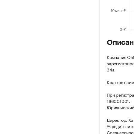
Описан
Компания О
зарегистриров
34а.
Краткое наим
При регистр
166001001.
Юридический а
Директор: Ха
Учредители к
Среднесписоч