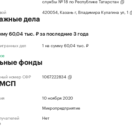
службы № 18 по Республике Татарстан
вой
420054, Казань г, Владимира Кулагина ул, 1
ажные дела
умму 60,04 тыс. ₽ за последние 3 года
игранных дел
1 на сумму 60,04 тыс. ₽
все
ьные фонды
нный номер СФР
1067222834
 МСП
ния
10 ноября 2020
Микропредприятие
лучателей
Нет
и