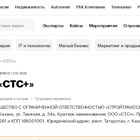
асли
Недвижимость
Autonews
РБК Компании
Телеканал
Р
К Курсы
РБК Life
Тренды
Визионеры
Национальные проекты
Эксперты
Кейсы
Мероприятия
О прое
онный клуб
Исследования
Кредитные рейтинги
Франшизы
Г
терия
IT и технологии
Малый бизнес
Маркетинг и прода
Проверка контрагентов
Политика
Экономика
Бизнес
 «СТС+»
ы
ЛЕНО, 12.10.2020
«СТС+»
ажиров и грузов
Грузовые перевозки
ЩЕСТВО С ОГРАНИЧЕННОЙ ОТВЕТСТВЕННОСТЬЮ «СТРОЙТРАНССЕРВИС+
 Казань, ул. Таежная, д. 34а.
Краткое наименование: ООО «СТС+».
П
261 и КПП 166001001.
Юридический адрес: респ. Татарстан, г. Казан