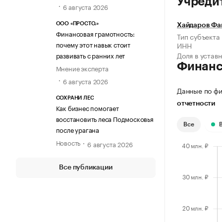
Учреди
6 августа 2026
ООО «ПРОСТО.»
Хайдаров Фа
Финансовая грамотность:
Тип субъекта
почему этот навык стоит
ИНН
Доля в устав
развивать с ранних лет
Финан
Мнение эксперта
6 августа 2026
Данные по фи
СОХРАНИ ЛЕС
отчетности
Как бизнес помогает
восстановить леса Подмосковья
Все
после урагана
Новость
6 августа 2026
Все публикации