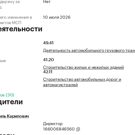
держку за
Нет
д
его изменения в
10 июля 2026
ъектов МСП
еятельности
49.41
Деятельность автомобильного грузового тра
ные
41.20
Строительство жилых и нежилых зданий
42.11
Строительство автомобильных дорог и
автомагистралей
се (30)
дители
иль Карипович
Директор
166006846560