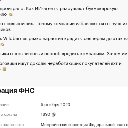
 проиграло. Как ИИ-агенты разрушают букмекерскую
рию
ют сильнейших. Почему компании избавляются от лучших
ников
к Wildberries резко нарастил кредиты селлерам до атак н
ики открыли новый способ вредить компаниям. Зачем им
оговики ищут доходы неработающих покупателей яхт и
р
рация ФНС
ации
5 октября 2020
го органа
1690
 налогового
Межрайонная инспекция Федеральной налог