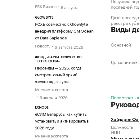
Получила под
РБК Бизнес
последний го
6 августа
Дата последн
GLOWBYTE
реестре суб
РСХБ совместно с GlowByte
Виды д
внедрил платформу CM Ocean
от Data Sapience
Основной
Новость
6 августа 2026
ФОНД «НАУКА. ИСКУССТВО.
Дополнитель
ТЕХНОЛОГИИ»
Персеиды — 2026: когда
смотреть самый яркий
звездопад августа
Мнение эксперта
6 августа 2026
Посмотреть в
Руково
EXNODE
еСИМ Беларусь: как купить,
установить и активировать в
Хайдаров Фа
Должность
2026 году
ИНН
Мнение эксперта