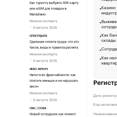
Как туристу выбрать SIM-карту
Казино
или eSIM для поездки в
индуст
Малайзию
Выжива
Мнение эксперта
сотруд
6 августа 2026
Как бан
СПЕКТРДАТА
склады
Сдельная оплата труда: что это
такое, виды и правила расчета
Сотрудн
Мнение эксперта
Как нал
6 августа 2026
кварти
НЕКО-ФРАНЧ
Налоги во франчайзинге: как
платить меньше и не нарушать
Регист
закон
Мнение эксперта
Дата регистр
6 августа 2026
Код налогово
OWL | СОВА
Наименование
Новый сотрудник как клиент: