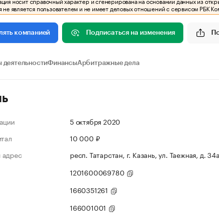
ия носит справочный характер и сгенерирована на основании данных из откр
 не является пользователем и не имеет деловых отношений с сервисом РБК Ко
Подписаться на изменения
П
лять компанией
 деятельности
Финансы
Арбитражные дела
ль
ации
5 октября 2020
итал
10 000 ₽
 адрес
респ. Татарстан, г. Казань, ул. Таежная, д. 34
1201600069780
1660351261
166001001