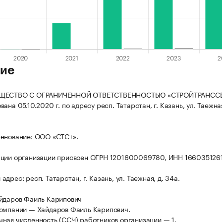
ие
БЩЕСТВО С ОГРАНИЧЕННОЙ ОТВЕТСТВЕННОСТЬЮ «СТРОЙТРАНСС
ана 05.10.2020 г. по адресу респ. Татарстан, г. Казань, ул. Таежная
енование: ООО «СТС+».
ации организации присвоен ОГРН 1201600069780, ИНН 166035126
дрес: респ. Татарстан, г. Казань, ул. Таежная, д. 34а.
йдаров Фаиль Карипович
омпании — Хайдаров Фаиль Карипович.
ная численность (ССЧ) работников организации — 1.