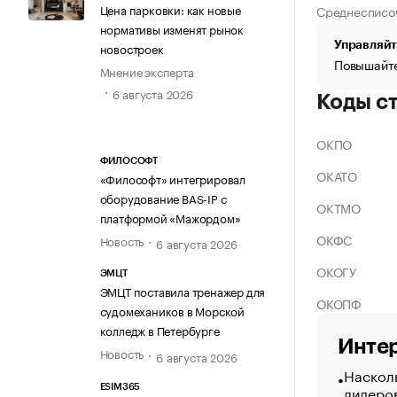
Цена парковки: как новые
Среднесписо
нормативы изменят рынок
Управляйт
новостроек
Повышайте
Мнение эксперта
6 августа 2026
Коды с
ОКПО
ФИЛОСОФТ
ОКАТО
«Философт» интегрировал
оборудование BAS-IP с
ОКТМО
платформой «Мажордом»
ОКФС
Новость
6 августа 2026
ОКОГУ
ЭМЦТ
ЭМЦТ поставила тренажер для
ОКОПФ
судомехаников в Морской
колледж в Петербурге
Интер
Новость
6 августа 2026
Насколь
лидеро
ESIM365