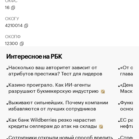
ОКФС
16
ОКОГУ
4210014
ОКОПФ
12300
Интересное на РБК
Насколько ваш авторитет зависит от
«От спо
атрибутов престижа? Тест для лидеров
глава к
Казино проиграло. Как ИИ-агенты
«Деньги
разрушают букмекерскую индустрию
Маск в 
Выживают сильнейших. Почему компании
Функции
избавляются от лучших сотрудников
основ э
Как банк Wildberries резко нарастил
ЕС раз
кредиты селлерам до атак на склады
нефти —
Сотрудники открыли новый способ вредить
Стресс 