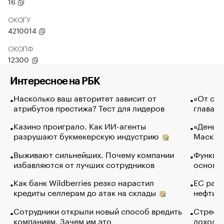
16
ОКОГУ
4210014
ОКОПФ
12300
Интересное на РБК
Насколько ваш авторитет зависит от
«От спо
атрибутов престижа? Тест для лидеров
глава к
Казино проиграло. Как ИИ-агенты
«Деньги
разрушают букмекерскую индустрию
Маск в 
Выживают сильнейших. Почему компании
Функции
избавляются от лучших сотрудников
основ э
Как банк Wildberries резко нарастил
ЕС раз
кредиты селлерам до атак на склады
нефти —
Сотрудники открыли новый способ вредить
Стресс 
компаниям. Зачем им это
доходов