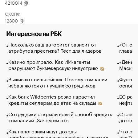
4210014
ОКОПФ
12300
Интересное на РБК
Насколько ваш авторитет зависит от
«От спо
атрибутов престижа? Тест для лидеров
глава к
Казино проиграло. Как ИИ-агенты
«Деньги
разрушают букмекерскую индустрию
Маск в 
Выживают сильнейших. Почему компании
Функции
избавляются от лучших сотрудников
основ э
Как банк Wildberries резко нарастил
ЕС раз
кредиты селлерам до атак на склады
нефти —
Сотрудники открыли новый способ вредить
Стресс 
компаниям. Зачем им это
доходов
Как налоговики ищут доходы
Что обв
неработающих покупателей яхт и квартир
для Tel