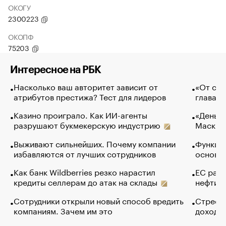
ОКОГУ
2300223
ОКОПФ
75203
Интересное на РБК
Насколько ваш авторитет зависит от
«От спо
атрибутов престижа? Тест для лидеров
глава к
Казино проиграло. Как ИИ-агенты
«Деньги
разрушают букмекерскую индустрию
Маск в 
Выживают сильнейших. Почему компании
Функции
избавляются от лучших сотрудников
основ э
Как банк Wildberries резко нарастил
ЕС раз
кредиты селлерам до атак на склады
нефти —
Сотрудники открыли новый способ вредить
Стресс 
компаниям. Зачем им это
доходов