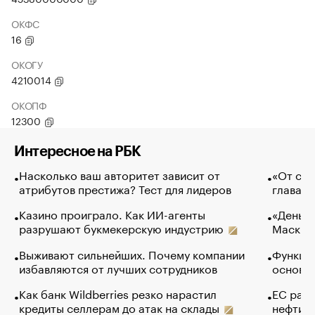
ОКФС
16
ОКОГУ
4210014
ОКОПФ
12300
Интересное на РБК
Насколько ваш авторитет зависит от
«От спо
атрибутов престижа? Тест для лидеров
глава к
Казино проиграло. Как ИИ-агенты
«Деньги
разрушают букмекерскую индустрию
Маск в 
Выживают сильнейших. Почему компании
Функции
избавляются от лучших сотрудников
основ э
Как банк Wildberries резко нарастил
ЕС раз
кредиты селлерам до атак на склады
нефти —