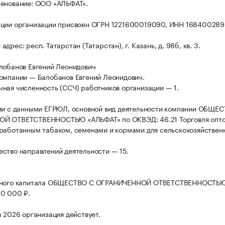
менование: ООО «АЛЬФАТ».
ации организации присвоен ОГРН 1221600019090, ИНН 168400289
дрес: респ. Татарстан (Татарстан), г. Казань, д. 98б, кв. 3.
лобанов Евгений Леонидович
омпании — Балобанов Евгений Леонидович.
ная численность (ССЧ) работников организации — 1.
ии с данными ЕГРЮЛ, основной вид деятельности компании ОБЩЕ
Й ОТВЕТСТВЕННОСТЬЮ «АЛЬФАТ» по ОКВЭД: 46.21 Торговля опто
работанным табаком, семенами и кормами для сельскохозяйствен
ство направлений деятельности — 15.
вного капитала ОБЩЕСТВО С ОГРАНИЧЕННОЙ ОТВЕТСТВЕННОСТЬ
0 000 ₽.
а 2026 организация действует.