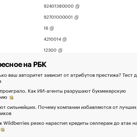
92401380000
92701000001
16
4210014
12300
есное на РБК
ко ваш авторитет зависит от атрибутов престижа? Тест д
в
 проиграло. Как ИИ-агенты разрушают букмекерскую
рию
ют сильнейших. Почему компании избавляются от лучших
ников
к Wildberries резко нарастил кредиты селлерам до атак н