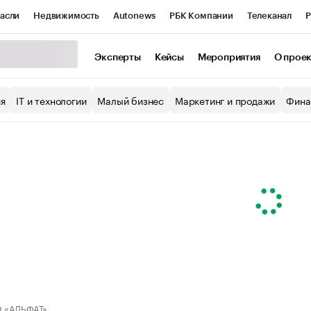
асли
Недвижимость
Autonews
РБК Компании
Телеканал
Р
К Курсы
РБК Life
Тренды
Визионеры
Национальные проекты
Эксперты
Кейсы
Мероприятия
О прое
уб
Исследования
Кредитные рейтинги
Франшизы
Газета
ия
IT и технологии
Малый бизнес
Маркетинг и продажи
Фина
Проверка контрагентов
Политика
Экономика
Бизнес
ы
 «АЛЬФАТ»