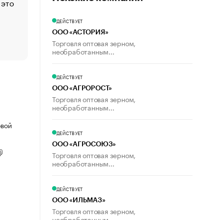
 это
Стресс обеспеченных людей: почему рост доходов 
счастья
ДЕЙСТВУЕТ
Что обвинения против Павла Дурова значат для Tele
ООО «АСТОРИЯ»
пользователей
Торговля оптовая зерном,
необработанным...
ДЕЙСТВУЕТ
ООО «АГРОРОСТ»
Торговля оптовая зерном,
необработанным...
овой
ДЕЙСТВУЕТ
ООО «АГРОСОЮЗ»
Торговля оптовая зерном,
необработанным...
ДЕЙСТВУЕТ
ООО «ИЛЬМАЗ»
Торговля оптовая зерном,
необработанным...