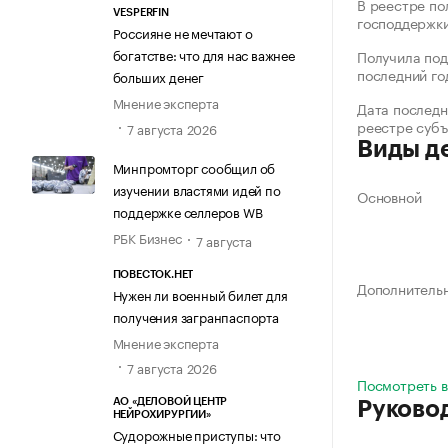
В реестре по
VESPERFIN
господдержк
Россияне не мечтают о
богатстве: что для нас важнее
Получила под
последний го
больших денег
Мнение эксперта
Дата последн
реестре суб
7 августа 2026
Виды д
Минпромторг сообщил об
изучении властями идей по
Основной
поддержке селлеров WB
РБК Бизнес
7 августа
ПОВЕСТОК.НЕТ
Дополнитель
Нужен ли военный билет для
получения загранпаспорта
Мнение эксперта
7 августа 2026
Посмотреть в
АО «ДЕЛОВОЙ ЦЕНТР
Руково
НЕЙРОХИРУРГИИ»
Судорожные приступы: что