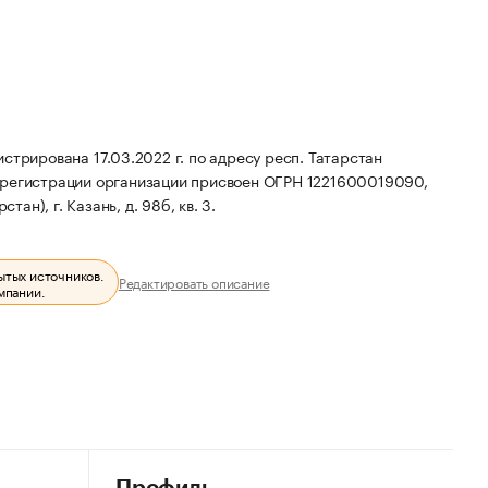
рована 17.03.2022 г. по адресу респ. Татарстан
регистрации организации присвоен ОГРН 1221600019090,
ан), г. Казань, д. 98б, кв. 3.
ытых источников.
Редактировать описание
мпании.