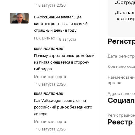
Сотрудн
8 августа 2026
Как нал
В Ассоциации владельцев
кварти
кинотеатров назвали «самый
страшный день» в году
РБК Бизнес
8 августа
Регист
RUSSIFICATION.RU
Почему спрос на электромобили
Дата регистр
из Китая смещается в сторону
Код налогово
гибридов
Мнение эксперта
Наименование
органа
8 августа 2026
Адрес налого
RUSSIFICATION.RU
Как Volkswagen вернулся на
Социал
российский рынок без единого
дилера
Регистрацио
Мнение эксперта
Реестр
8 августа 2026