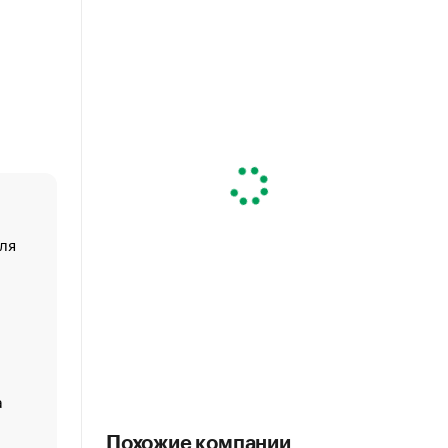
ля
«От спорта тело стареет иначе». Как живет глава ко
создавшей GTA
«Деньги будут не нужны»: что рассказал Маск в инт
Economist
Функции менеджмента: пять ключевых основ эффект
управления
а
ЕС разрешил конфискацию российской нефти — чем
Москва
Похожие компании