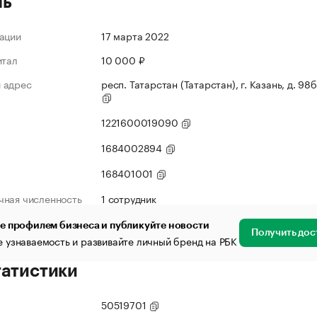
ль
ации
17 марта 2022
итал
10 000 ₽
 адрес
респ. Татарстан (Татарстан), г. Казань, д. 98б,
1221600019090
1684002894
168401001
чная численность
1 сотрудник
е профилем бизнеса и публикуйте новости
Получить дос
 узнаваемость и развивайте личный бренд на РБК
татистики
50519701