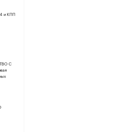
4 и КПП
СТВО С
вая
ных
Ю