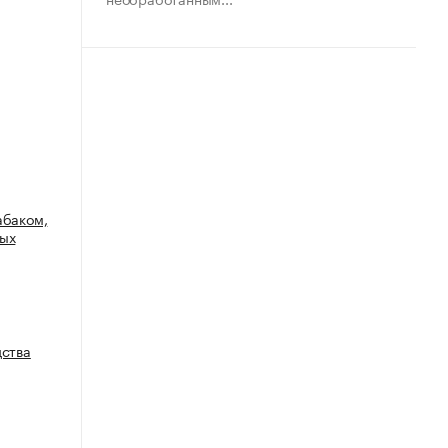
абаком,
ных
дства