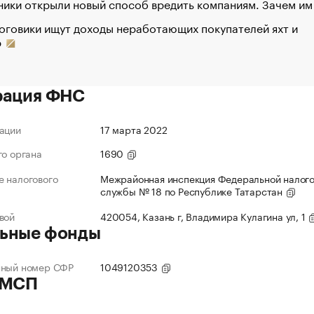
ики открыли новый способ вредить компаниям. Зачем им
оговики ищут доходы неработающих покупателей яхт и
р
рация ФНС
ации
17 марта 2022
го органа
1690
 налогового
Межрайонная инспекция Федеральной налог
службы № 18 по Республике Татарстан
вой
420054, Казань г, Владимира Кулагина ул, 1
ьные фонды
нный номер СФР
1049120353
 МСП