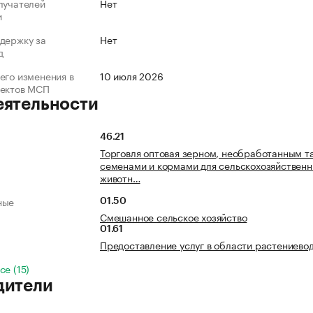
лучателей
Нет
и
держку за
Нет
д
его изменения в
10 июля 2026
ъектов МСП
еятельности
46.21
Торговля оптовая зерном, необработанным т
семенами и кормами для сельскохозяйствен
животн…
ные
01.50
Смешанное сельское хозяйство
01.61
Предоставление услуг в области растениево
се (15)
дители