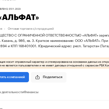
ЛЕНО, 05.11.2023
«АЛЬФАТ»
ля
Оптовая торговля с/х продукцией
ЩЕСТВО С ОГРАНИЧЕННОЙ ОТВЕТСТВЕННОСТЬЮ «АЛЬФАТ» зарегистри
. Казань, д. 98б, кв. 3.
Краткое наименование: ООО «АЛЬФАТ».
При 
894 и КПП 168401001.
Юридический адрес: респ. Татарстан (Татарст
ия носит справочный характер и сгенерирована на основании данных из откр
 не является пользователем и не имеет деловых отношений с сервисом РБК Ко
Поделиться
лять компанией
 деятельности
Финансы