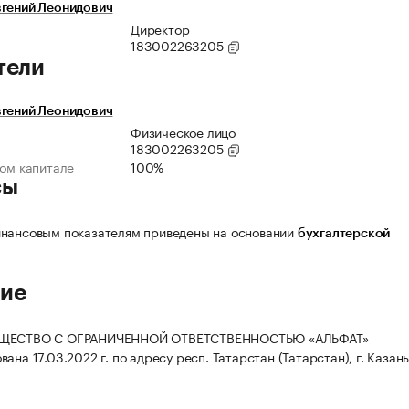
вгений Леонидович
Директор
183002263205
тели
вгений Леонидович
Физическое лицо
183002263205
ном капитале
100%
сы
нансовым показателям приведены на основании
бухгалтерской
ие
БЩЕСТВО С ОГРАНИЧЕННОЙ ОТВЕТСТВЕННОСТЬЮ «АЛЬФАТ»
ана 17.03.2022 г. по адресу респ. Татарстан (Татарстан), г. Казань,