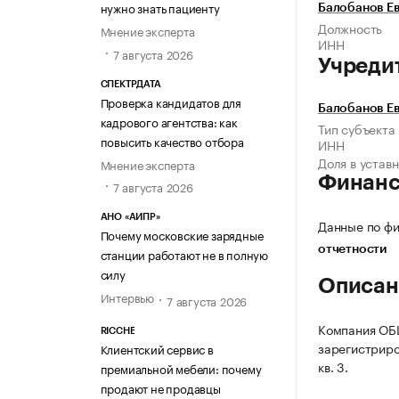
нужно знать пациенту
Балобанов Е
Должность
Мнение эксперта
ИНН
7 августа 2026
Учреди
СПЕКТРДАТА
Проверка кандидатов для
Балобанов Е
кадрового агентства: как
Тип субъекта
повысить качество отбора
ИНН
Доля в устав
Мнение эксперта
Финан
7 августа 2026
АНО «АИПР»
Данные по фи
Почему московские зарядные
отчетности
станции работают не в полную
силу
Описан
Интервью
7 августа 2026
Компания О
RICCHE
зарегистриров
Клиентский сервис в
кв. 3.
премиальной мебели: почему
продают не продавцы