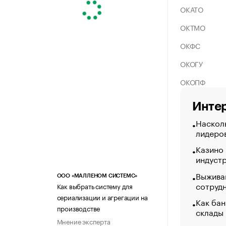
ОКАТО
ОКТМО
ОКФС
ОКОГУ
ОКОПФ
Интер
Насколь
лидеро
Казино
индуст
Выжива
ООО «МАЛЛЕНОМ СИСТЕМС»
сотруд
Как выбрать систему для
сериализации и агрегации на
Как бан
производстве
склады
Мнение эксперта