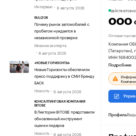
Интервью
8 августа 2026
ДЕЙСТВУЕТ
ОБНОВ
RULIZOR
ООО 
Почему рынок автомобилей с
пробегом нуждается в
Оптовая торгов
независимой проверке
Компания ОБ
Мнение эксперта
(Татарстан), г
8 августа 2026
ИНН 1684002
«НОВЫЕ ГОРИЗОНТЫ»
Подробнее
Новые Горизонты обеспечили
пресс-поддержку в СМИ бренду
Информац
Компания
БАСК
Новость
8 августа 2026
Управ
КОНСАЛТИНГОВАЯ КОМПАНИЯ
BITOBE
В Лектории BITOBE представили
Профиль
Виды
обновленный инструмент
оценки лидеров
Новость
8 августа 2026