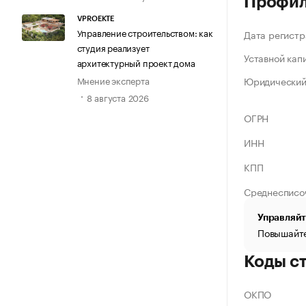
Профи
VPROEKTE
Управление строительством: как
Дата регистр
студия реализует
Уставной кап
архитектурный проект дома
Мнение эксперта
Юридический
8 августа 2026
ОГРН
ИНН
КПП
Среднесписо
Управляйт
Повышайте
Коды с
ОКПО