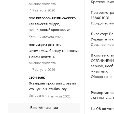
Краткое наи
Мнение эксперта
7 августа 2026
При регистр
168401001.
ООО ПРАВОВОЙ ЦЕНТР «ЭКСПЕРТ»
Юридический а
Как взыскать ущерб,
причиненный дропперами
Директор: Ба
Кейс
7 августа 2026
Учредители к
Среднесписоч
ООО «МЕДИА-ДОКТОР»
Зачем FMCG-бренду ТВ-реклама
В соответств
в эпоху диджитал
ОГРАНИЧЕННО
Мнение эксперта
зерном, необ
7 августа 2026
животных.
Общее количе
СВОЙ БАНК
Эквайринг простыми словами:
что нужно знать бизнесу
Размер уста
Интервью
7 августа 2026
«АЛЬФАТ» — 1
На 08 август
Все публикации