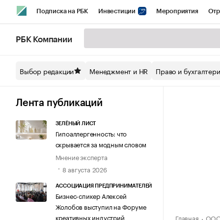
Подписка на РБК
Инвестиции
Мероприятия
Отр
Спорт
Школа управления РБК
РБК Образование
РБ
РБК Компании
Стиль
Крипто
РБК Бизнес-среда
Дискуссионный кл
Выбор редакции
Менеджмент и HR
Право и бухгалтер
Спецпроекты СПб
Конференции СПб
Спецпроекты
Технологии и медиа
Финансы
Рынок наличной валют
Лента публикаций
ЗЕЛЁНЫЙ ЛИСТ
Гипоаллергенность: что
скрывается за модным словом
Мнение эксперта
8 августа 2026
АССОЦИАЦИЯ ПРЕДПРИНИМАТЕЛЕЙ
Бизнес-спикер Алексей
Жолобов выступил на Форуме
креативных индустрий
Главная
ООО