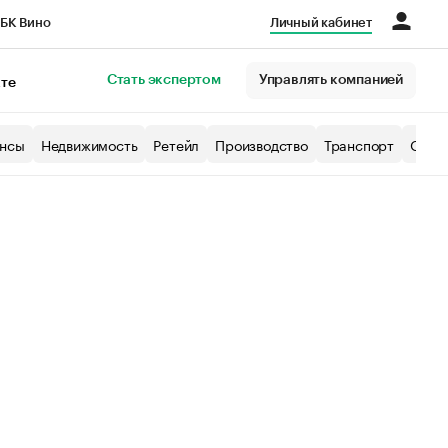
БК Вино
Личный кабинет
Город
Стать экспертом
Управлять компанией
кте
нсы
Недвижимость
Ретейл
Производство
Транспорт
Образ