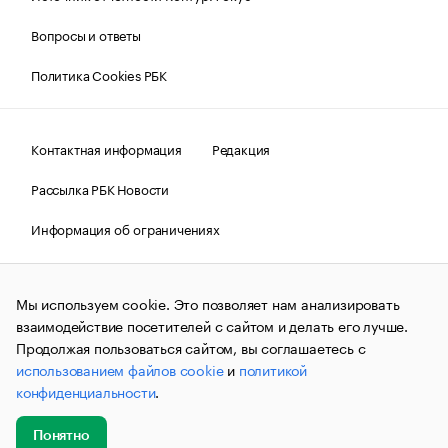
Вопросы и ответы
Политика Cookies РБК
Контактная информация
Редакция
Рассылка РБК Новости
Информация об ограничениях
Правовая информация
О соблюдении авторских прав
Мы используем cookie. Это позволяет нам анализировать
© АО «РОСБИЗНЕСКОНСАЛТИНГ»,
1995–2026.
Сообщения
и материалы информационного агентства «РБК»
взаимодействие посетителей с сайтом и делать его лучше.
(зарегистрировано Федеральной службой по надзору в сфере
Продолжая пользоваться сайтом, вы соглашаетесь с
связи, информационных технологий и массовых
использованием файлов cookie
и
политикой
коммуникаций (Роскомнадзор) 09.12.2015 за номером ИА
№ФС77-63848) сопровождаются пометкой «РБК». Отдельные
конфиденциальности
.
публикации могут содержать информацию,
не предназначенную для пользователей
до 18 лет.
companycardsfeedback@rbc.ru
Понятно