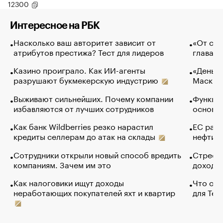
12300
Интересное на РБК
Насколько ваш авторитет зависит от
«От спо
атрибутов престижа? Тест для лидеров
глава к
Казино проиграло. Как ИИ-агенты
«Деньги
разрушают букмекерскую индустрию
Маск в 
Выживают сильнейших. Почему компании
Функции
избавляются от лучших сотрудников
основ э
Как банк Wildberries резко нарастил
ЕС раз
кредиты селлерам до атак на склады
нефти —
Сотрудники открыли новый способ вредить
Стресс 
компаниям. Зачем им это
доходов
Как налоговики ищут доходы
Что обв
неработающих покупателей яхт и квартир
для Tel