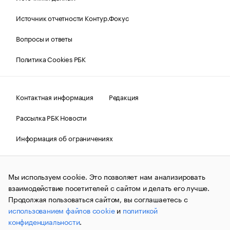
Источник отчетности Контур.Фокус
Вопросы и ответы
Политика Cookies РБК
Контактная информация
Редакция
Рассылка РБК Новости
Информация об ограничениях
Правовая информация
О соблюдении авторских прав
Мы используем cookie. Это позволяет нам анализировать
© АО «РОСБИЗНЕСКОНСАЛТИНГ»,
1995–2026.
Сообщения
и материалы информационного агентства «РБК»
взаимодействие посетителей с сайтом и делать его лучше.
(зарегистрировано Федеральной службой по надзору в сфере
Продолжая пользоваться сайтом, вы соглашаетесь с
связи, информационных технологий и массовых
использованием файлов cookie
и
политикой
коммуникаций (Роскомнадзор) 09.12.2015 за номером ИА
№ФС77-63848) сопровождаются пометкой «РБК». Отдельные
конфиденциальности
.
публикации могут содержать информацию,