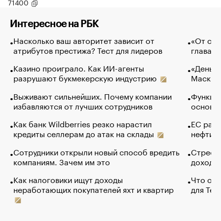
71400
Интересное на РБК
Насколько ваш авторитет зависит от
«От спо
атрибутов престижа? Тест для лидеров
глава к
Казино проиграло. Как ИИ-агенты
«Деньги
разрушают букмекерскую индустрию
Маск в 
Выживают сильнейших. Почему компании
Функции
избавляются от лучших сотрудников
основ э
Как банк Wildberries резко нарастил
ЕС раз
кредиты селлерам до атак на склады
нефти —
Сотрудники открыли новый способ вредить
Стресс 
компаниям. Зачем им это
доходов
Как налоговики ищут доходы
Что обв
неработающих покупателей яхт и квартир
для Tel