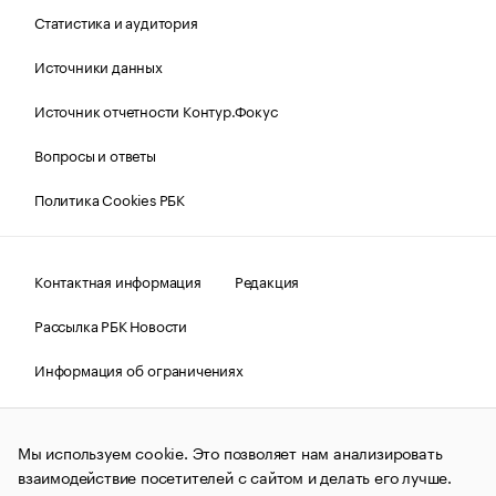
Статистика и аудитория
Источники данных
Источник отчетности Контур.Фокус
Вопросы и ответы
Политика Cookies РБК
Контактная информация
Редакция
Рассылка РБК Новости
Информация об ограничениях
Правовая информация
О соблюдении авторских прав
Мы используем cookie. Это позволяет нам анализировать
© АО «РОСБИЗНЕСКОНСАЛТИНГ»,
1995–2026.
Сообщения
и материалы информационного агентства «РБК»
взаимодействие посетителей с сайтом и делать его лучше.
(зарегистрировано Федеральной службой по надзору в сфере