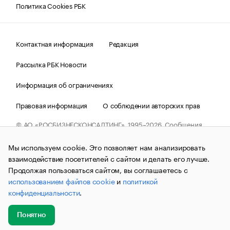
Политика Cookies РБК
Контактная информация
Редакция
Рассылка РБК Новости
Информация об ограничениях
Правовая информация
О соблюдении авторских прав
© АО «РОСБИЗНЕСКОНСАЛТИНГ»,
1995–2026.
Сообщения
и материалы информационного агентства «РБК»
(зарегистрировано Федеральной службой по надзору в сфере
Мы используем cookie. Это позволяет нам анализировать
связи, информационных технологий и массовых
коммуникаций (Роскомнадзор) 09.12.2015 за номером ИА
взаимодействие посетителей с сайтом и делать его лучше.
№ФС77-63848) сопровождаются пометкой «РБК». Отдельные
Продолжая пользоваться сайтом, вы соглашаетесь с
публикации могут содержать информацию,
использованием файлов cookie
и
политикой
не предназначенную для пользователей
до 18 лет.
companycardsfeedback@rbc.ru
конфиденциальности
.
Понятно
Добавить