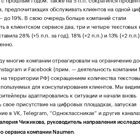
в, предпочитающих обслуживать клиентов на одной ци
 до 19%. В свою очередь больше компаний стали
ть в клиентском сервисе два, три и четыре текстовых 
тавила 28% (+5 п.п. за год), 18% (+2 п.п.) и 13% (+2 п.п.)
енно.
ду многие компании отреагировали на ограничение до
nstagram и Facebook (прим. — деятельность компании 
 на территории РФ) сокращением количества текстов
спользуемых для консультирования клиентов. Мы видим,
ритейлеры адаптировались к ситуации и начали вновь
 свое присутствие на цифровых площадках, запуская
ие в VK, Telegram, “Одноклассниках” и других канала
алерия Чижикова, руководитель направления исследо
.
го сервиса компании Naumen