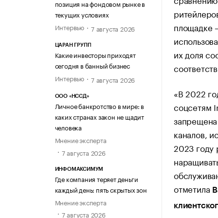
позиция на фондовом рынке в
ритейлеро
текущих условиях
площадке —
Интервью
7 августа 2026
использова
ЦАРАН ГРУПП
их доля сос
Какие инвесторы приходят
сегодня в банный бизнес
соответств
Интервью
7 августа 2026
«В 2022 го
ООО «НССД»
соцсетям I
Личное банкротство в мире: в
каких странах закон не щадит
запрещена
человека
каналов, и
Мнение эксперта
2023 году 
7 августа 2026
наращивать
ИНФОМАКСИМУМ
обслуживан
Где компания теряет деньги
отметила
каждый день: пять скрытых зон
В
Мнение эксперта
клиентско
7 августа 2026