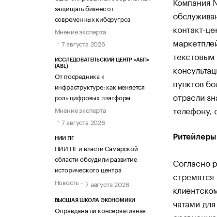
Компания 
защищать бизнес от
обслуживан
современных киберугроз
контакт-це
Мнение эксперта
маркетплей
7 августа 2026
текстовым 
ИССЛЕДОВАТЕЛЬСКИЙ ЦЕНТР «АБП»
консультац
(ABL)
От посредника к
пунктов бо
инфраструктуре: как меняется
отрасли зн
роль цифровых платформ
телефону, 
Мнение эксперта
7 августа 2026
Ритейлеры
НИИ ПГ
НИИ ПГ и власти Самарской
области обсудили развитие
Согласно р
исторического центра
стремятся 
Новость
7 августа 2026
клиентском
чатами для
ВЫСШАЯ ШКОЛА ЭКОНОМИКИ
Оправдана ли консервативная
сравнению 