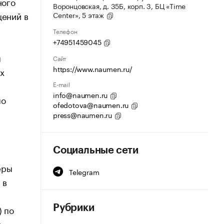
ного
Воронцовская, д. 35Б, корп. 3, БЦ «Time
щений в
Center», 5 этаж
Телефон
+74951459045
я
Сайт
https://www.naumen.ru/
х
E-mail
info@naumen.ru
по
ofedotova@naumen.ru
press@naumen.ru
Социальные сети
еры
Telegram
 в
) по
Рубрики
т