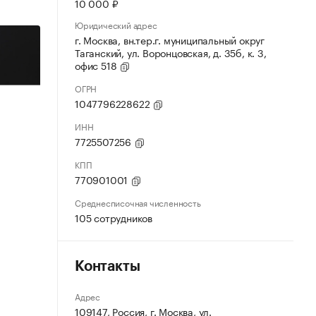
10 000 ₽
Юридический адрес
г. Москва, вн.тер.г. муниципальный округ
Таганский, ул. Воронцовская, д. 35б, к. 3,
офис 518
ОГРН
1047796228622
ИНН
7725507256
КПП
770901001
Среднесписочная численность
105 сотрудников
Контакты
Адрес
109147, Россия, г. Москва, ул.