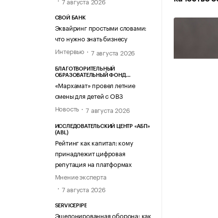
7 августа 2026
СВОЙ БАНК
Эквайринг простыми словами:
что нужно знать бизнесу
Интервью
7 августа 2026
БЛАГОТВОРИТЕЛЬНЫЙ
ОБРАЗОВАТЕЛЬНЫЙ ФОНД
«МАРХАМАТ»
«Мархамат» провел летние
смены для детей с ОВЗ
Новость
7 августа 2026
ИССЛЕДОВАТЕЛЬСКИЙ ЦЕНТР «АБП»
(ABL)
Рейтинг как капитал: кому
принадлежит цифровая
репутация на платформах
Мнение эксперта
7 августа 2026
SERVICEPIPE
Эшелонированная оборона: как