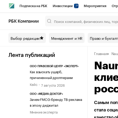
Подписка на РБК
Инвестиции
Мероприятия
Отр
Спорт
Школа управления РБК
РБК Образование
РБ
РБК Компании
Город
Стиль
Крипто
РБК Бизнес-среда
Дискусси
Выбор редакции
Менеджмент и HR
Право и бухгал
Спецпроекты СПб
Конференции СПб
Спецпроекты
Главная
Na
Технологии и медиа
Финансы
Рынок наличной валют
Лента публикаций
Nau
ООО ПРАВОВОЙ ЦЕНТР «ЭКСПЕРТ»
Как взыскать ущерб,
клие
причиненный дропперами
Кейс
7 августа 2026
рос
ООО «МЕДИА-ДОКТОР»
Зачем FMCG-бренду ТВ-реклама
Самым поп
в эпоху диджитал
стала соци
Мнение эксперта
качество о