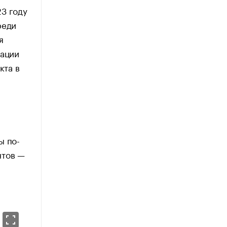
3 году
реди
я
кации
кта в
ы по-
нтов —