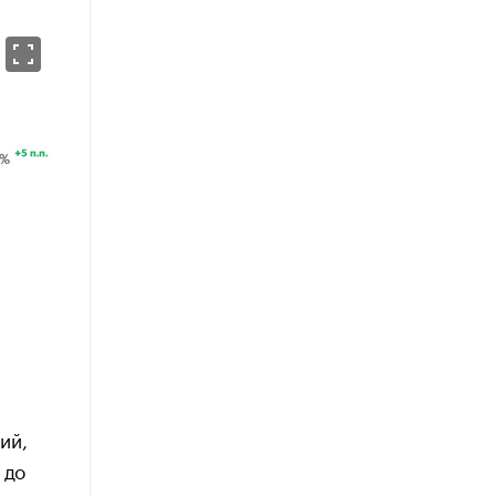
ий,
 до