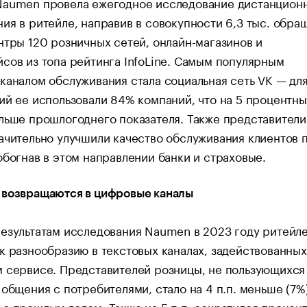
Naumen провела ежегодное исследование дистанцион
ия в ритейле, направив в совокупности 6,3 тыс. обра
нтры 120 розничных сетей, онлайн-магазинов и
сов из топа рейтинга InfoLine. Самым популярным
каналом обслуживания стала социальная сеть VK — дл
ий ее использовали 84% компаний, что на 5 процентны
льше прошлогоднего показателя. Также представители
ачительно улучшили качество обслуживания клиентов 
обогнав в этом направлении банки и страховые.
 возвращаются в цифровые каналы
езультатам исследования Naumen в 2023 году ритейл
к разнообразию в текстовых каналах, задействованных
 сервисе. Представителей розницы, не пользующихся
 общения с потребителями, стало на 4 п.п. меньше (7%
с прошлым годом. Также на 5 п.п. сократился процен