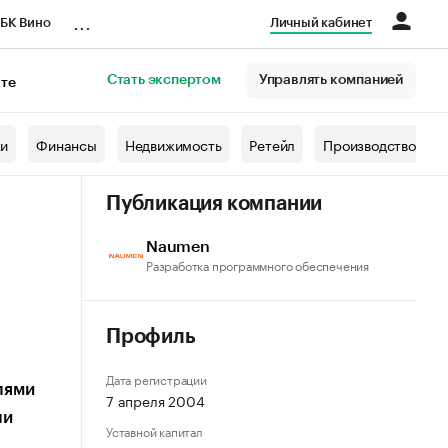
...
БК Вино
Личный кабинет
Стать экспертом
Управлять компанией
кте
азета
жи
Финансы
Недвижимость
Ретейл
Производство
Публикация компании
Naumen
Разработка программного обеспечения
Профиль
Дата регистрации
лями
7 апреля 2004
ли
Уставной капитал