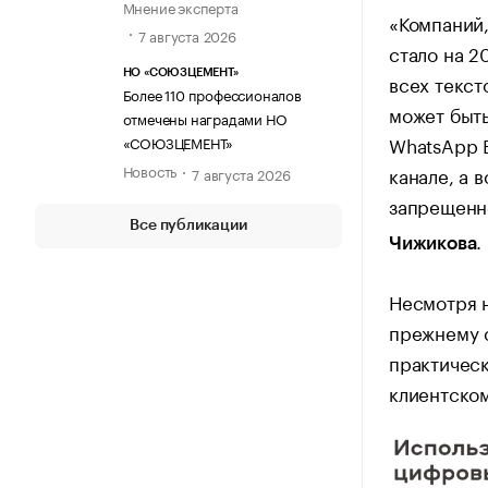
Мнение эксперта
«Компаний,
7 августа 2026
стало на 2
НО «СОЮЗЦЕМЕНТ»
всех текст
Более 110 профессионалов
может быть
отмечены наградами НО
WhatsApp B
«СОЮЗЦЕМЕНТ»
Новость
канале, а 
7 августа 2026
запрещенн
Все публикации
.
Чижикова
Несмотря н
прежнему 
практическ
клиентском