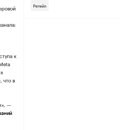
Ретейл
фровой
канала:
ступа к
Meta
ых
 что в
х», —
ваний