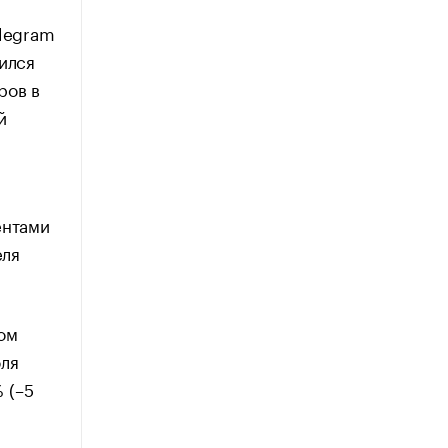
elegram
ился
ров в
й
ентами
еля
ом
оля
 (–5