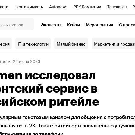
асли
Недвижимость
Autonews
РБК Компании
Телеканал
Р
К Курсы
РБК Life
Тренды
Визионеры
Национальные проекты
Эксперты
Кейсы
Мероприятия
О прое
онный клуб
Исследования
Кредитные рейтинги
Франшизы
Г
терия
IT и технологии
Малый бизнес
Маркетинг и прода
Проверка контрагентов
Политика
Экономика
Бизнес
umen
22 июня 2023
ы
men исследовал
нтский сервис в
сийском ритейле
улярным текстовым каналом для общения с потребите
альная сеть VK. Также ритейлеры значительно улучши
бслуживания по телефону