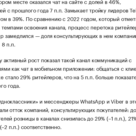
ором месте оказался чат на сайте с долей в 46%,
й с прошлого года 7 п.п. Замыкает тройку лидеров T
том в 39%. По сравнению с 2022 годом, который отмет
темпами освоения канала, процесс перетока ритейле
р замедлился — доля консультирующих в нем компани
 8 п.п.
у активный рост показал такой канал коммуникаций с
ями как чат в мобильном приложении: общаться с кли
е стало 29% ритейлеров, что на 5 п.п. больше показат
го года.
Одноклассники» и мессенджеры WhatsApp и Viber в эт
али отток компаний, консультирующих покупателей: д
елей розницы в каналах снизилась до 29% (–1 п.п.), 21%
 (–2 п.п.) соответственно.