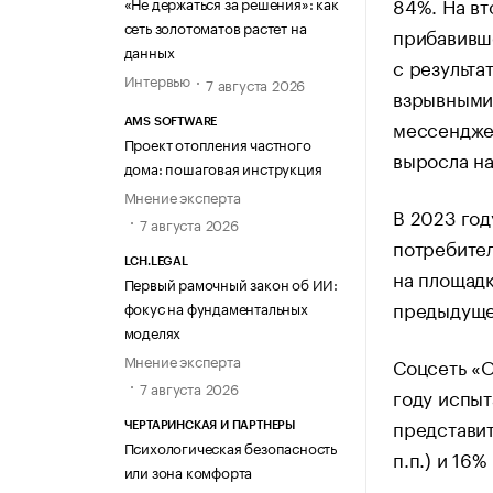
84%. На вт
«Не держаться за решения»: как
сеть золотоматов растет на
прибавивше
данных
с результа
Интервью
7 августа 2026
взрывными 
мессендже
AMS SOFTWARE
Проект отопления частного
выросла на
дома: пошаговая инструкция
Мнение эксперта
В 2023 год
7 августа 2026
потребител
LCH.LEGAL
на площадк
Первый рамочный закон об ИИ:
предыдуще
фокус на фундаментальных
моделях
Мнение эксперта
Соцсеть «
7 августа 2026
году испыт
представит
ЧЕРТАРИНСКАЯ И ПАРТНЕРЫ
Психологическая безопасность
п.п.) и 16%
или зона комфорта