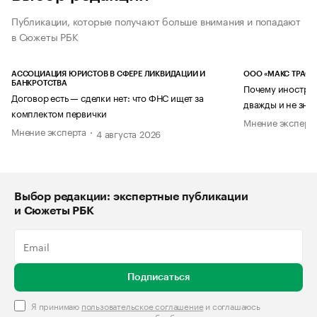
Публикации, которые получают больше внимания и попадают
в Сюжеты РБК
АССОЦИАЦИЯ ЮРИСТОВ В СФЕРЕ ЛИКВИДАЦИИ И
ООО «МАКС ТРАСТ
БАНКРОТСТВА
Почему иностран
Договор есть — сделки нет: что ФНС ищет за
дважды и не знае
комплектом первички
Мнение эксперт
Мнение эксперта
4 августа 2026
Выбор редакции: экспертные публикации
и Сюжеты РБК
Подписаться
Я принимаю
пользовательское соглашение
и соглашаюсь
с
правилами использования и обработки персональных данных
.