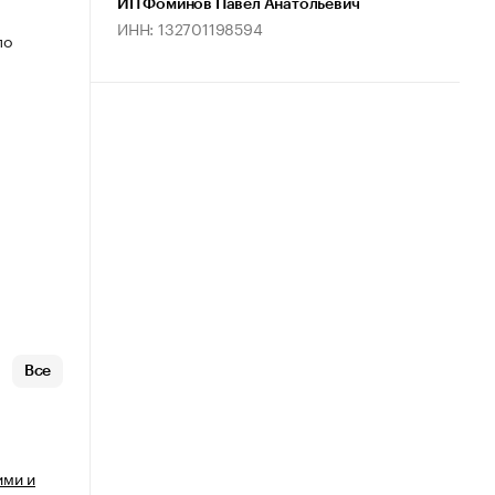
ИП Фоминов Павел Анатольевич
ИНН: 132701198594
по
Все
ими и