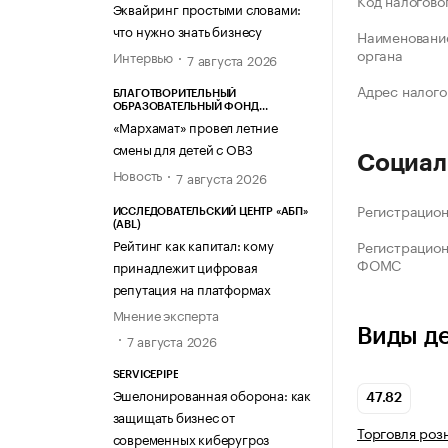
Код налогово
Эквайринг простыми словами:
что нужно знать бизнесу
Наименование
органа
Интервью
7 августа 2026
Адрес налого
БЛАГОТВОРИТЕЛЬНЫЙ
ОБРАЗОВАТЕЛЬНЫЙ ФОНД
«МАРХАМАТ»
«Мархамат» провел летние
смены для детей с ОВЗ
Социал
Новость
7 августа 2026
Регистрацио
ИССЛЕДОВАТЕЛЬСКИЙ ЦЕНТР «АБП»
(ABL)
Рейтинг как капитал: кому
Регистрацио
ФОМС
принадлежит цифровая
репутация на платформах
Мнение эксперта
Виды д
7 августа 2026
SERVICEPIPE
Эшелонированная оборона: как
47.82
защищать бизнес от
Торговля роз
современных киберугроз