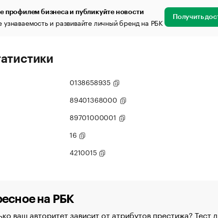
е профилем бизнеса и публикуйте новости
Получить дос
 узнаваемость и развивайте личный бренд на РБК
татистики
0138658935
89401368000
89701000001
16
4210015
есное на РБК
ко ваш авторитет зависит от атрибутов престижа? Тест д