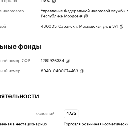
го органа
1300
 налогового
Управление Федеральной налоговой службы 
Республике Мордовия
вой
430005, Саранск г, Московская ул, д 3/1
ьные фонды
нный номер СФР
1265926384
нный номер
894010400074463
еятельности
47.75
ОСНОВНОЙ
ничная в нестационарных
Торговля розничная косметическ