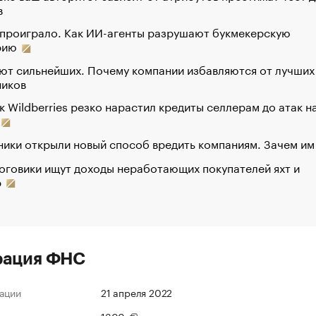
в
 проиграло. Как ИИ-агенты разрушают букмекерскую
рию
ют сильнейших. Почему компании избавляются от лучших
ников
к Wildberries резко нарастил кредиты селлерам до атак н
ики открыли новый способ вредить компаниям. Зачем им
оговики ищут доходы неработающих покупателей яхт и
р
рация ФНС
ации
21 апреля 2022