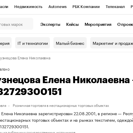
асли
Недвижимость
Autonews
РБК Компании
Телеканал
Р
К Курсы
РБК Life
Тренды
Визионеры
Национальные проекты
Эксперты
Кейсы
Мероприятия
О прое
онный клуб
Исследования
Кредитные рейтинги
Франшизы
Г
терия
IT и технологии
Малый бизнес
Маркетинг и прода
Проверка контрагентов
Политика
Экономика
Бизнес
узнецова Елена Николаевна
ы
ВЛЕНО
узнецова Елена Николаевна
32729300151
овля
Розничная торговля в нестационарных торговых объектах
 Елена Николаевна зарегистрирован 22.08.2001, в регионе — Респ
нестационарных торговых объектах и на рынках текстилем, одежд
132729300151.
ы из публичных государственных источников.