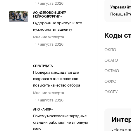
7 августа 2026
Управляйт
Повышайте
АО «ДЕЛОВОЙ ЦЕНТР
НЕЙРОХИРУРГИИ»
Судорожные приступы: что
нужно знать пациенту
Коды с
Мнение эксперта
7 августа 2026
ОКПО
ОКАТО
СПЕКТРДАТА
ОКТМО
Проверка кандидатов для
кадрового агентства: как
ОКФС
повысить качество отбора
ОКОГУ
Мнение эксперта
7 августа 2026
АНО «АИПР»
Почему московские зарядные
Интер
станции работают не в полную
Насколь
силу