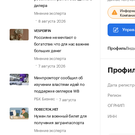
дилера
Информац
Мнение эксперта
Компания
8 августа 2026
Управ
VESPERFIN
Россияне не мечтают о
богатстве: что для нас важнее
Профиль
Виды
больших денег
Мнение эксперта
7 августа 2026
Профи
Минпромторг сообщил об
изучении властями идей по
Дата регистр
поддержке селлеров WB
Регион
РБК Бизнес
7 августа
ОГРНИП
ПОВЕСТОК.НЕТ
ИНН
Нужен ли военный билет для
получения загранпаспорта
Мнение эксперта