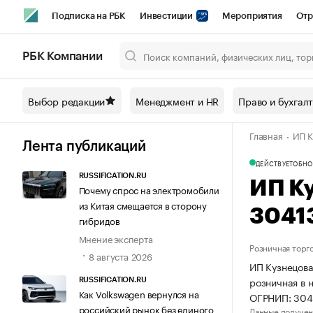
Подписка на РБК
Инвестиции
Мероприятия
Отр
Спорт
Школа управления РБК
РБК Образование
РБ
РБК Компании
Город
Стиль
Крипто
РБК Бизнес-среда
Дискусси
Выбор редакции
Менеджмент и HR
Право и бухгал
Спецпроекты СПб
Конференции СПб
Спецпроекты
Главная
ИП К
Технологии и медиа
Финансы
Рынок наличной валют
Лента публикаций
ДЕЙСТВУЕТ
ОБНО
RUSSIFICATION.RU
ИП К
Почему спрос на электромобили
из Китая смещается в сторону
3041
гибридов
Мнение эксперта
Розничная торг
8 августа 2026
ИП Кузнецова
розничная в 
RUSSIFICATION.RU
Как Volkswagen вернулся на
ОГРНИП: 304
российский рынок без единого
Данные получен