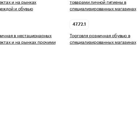
ектах и на рынках
товарами личной гигиены в
деждой и обувью
специализированных магазинах
47.72.1
ничная в нестационарных
Торговля розничная обувью в
ектах и на рынках прочими
специализированных магазинах