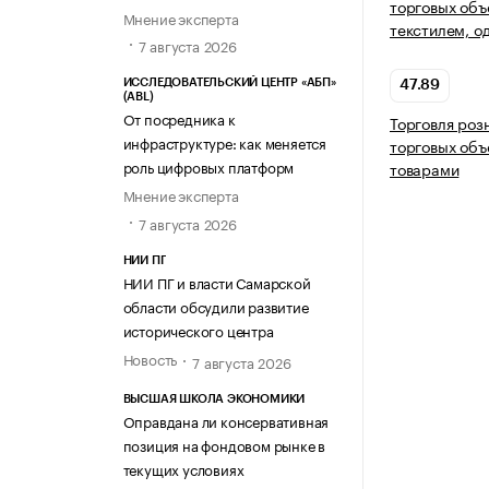
торговых объ
Мнение эксперта
текстилем, о
7 августа 2026
ИССЛЕДОВАТЕЛЬСКИЙ ЦЕНТР «АБП»
47.89
(ABL)
От посредника к
Торговля роз
инфраструктуре: как меняется
торговых объ
роль цифровых платформ
товарами
Мнение эксперта
7 августа 2026
НИИ ПГ
НИИ ПГ и власти Самарской
области обсудили развитие
исторического центра
Новость
7 августа 2026
ВЫСШАЯ ШКОЛА ЭКОНОМИКИ
Оправдана ли консервативная
позиция на фондовом рынке в
текущих условиях