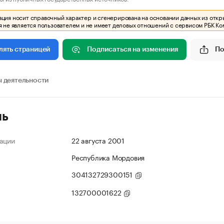
ия носит справочный характер и сгенерирована на основании данных из откр
 не является пользователем и не имеет деловых отношений с сервисом РБК Ко
Подписаться на изменения
По
лять страницей
 деятельности
ль
ации
22 августа 2001
Республика Мордовия
304132729300151
132700001622