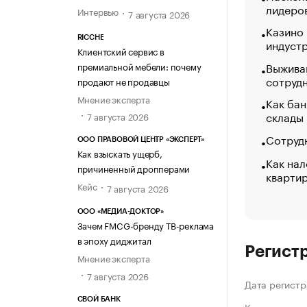
лидеро
Интервью
7 августа 2026
Казино
RICCHE
индуст
Клиентский сервис в
Выжива
премиальной мебели: почему
сотруд
продают не продавцы
Мнение эксперта
Как бан
склады
7 августа 2026
Сотрудн
ООО ПРАВОВОЙ ЦЕНТР «ЭКСПЕРТ»
Как взыскать ущерб,
Как нал
причиненный дропперами
кварти
Кейс
7 августа 2026
ООО «МЕДИА-ДОКТОР»
Зачем FMCG-бренду ТВ-реклама
в эпоху диджитал
Регист
Мнение эксперта
7 августа 2026
Дата регистр
СВОЙ БАНК