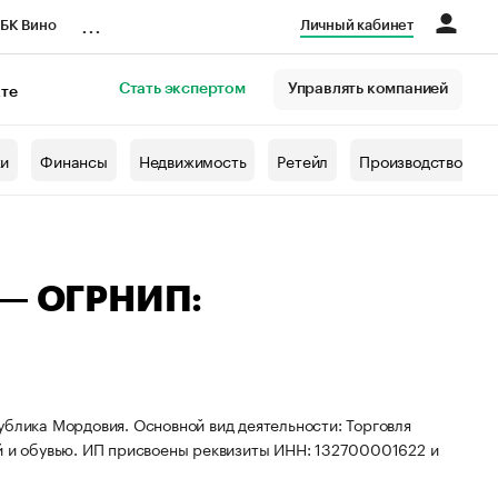
...
БК Вино
Личный кабинет
Стать экспертом
Управлять компанией
кте
азета
жи
Финансы
Недвижимость
Ретейл
Производство
 — ОГРНИП:
ублика Мордовия. Основной вид деятельности: Торговля
ой и обувью. ИП присвоены реквизиты ИНН: 132700001622 и