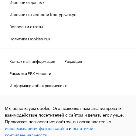
Источники данных
Источник отчетности Контур.Фокус
Вопросы и ответы
Политика Cookies РБК
Контактная информация
Редакция
Рассылка РБК Новости
Информация об ограничениях
Правовая информация
О соблюдении авторских прав
Мы используем cookie. Это позволяет нам анализировать
© АО «РОСБИЗНЕСКОНСАЛТИНГ»,
1995–2026.
Сообщения
и материалы информационного агентства «РБК»
взаимодействие посетителей с сайтом и делать его лучше.
(зарегистрировано Федеральной службой по надзору в сфере
Продолжая пользоваться сайтом, вы соглашаетесь с
связи, информационных технологий и массовых
использованием файлов cookie
и
политикой
коммуникаций (Роскомнадзор) 09.12.2015 за номером ИА
№ФС77-63848) сопровождаются пометкой «РБК». Отдельные
конфиденциальности
.