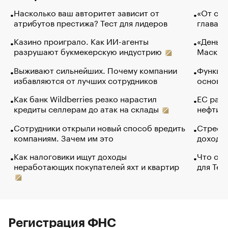
Насколько ваш авторитет зависит от
«От спо
атрибутов престижа? Тест для лидеров
глава к
Казино проиграло. Как ИИ-агенты
«Деньги
разрушают букмекерскую индустрию
Маск в 
Выживают сильнейших. Почему компании
Функции
избавляются от лучших сотрудников
основ э
Как банк Wildberries резко нарастил
ЕС раз
кредиты селлерам до атак на склады
нефти —
Сотрудники открыли новый способ вредить
Стресс 
компаниям. Зачем им это
доходов
Как налоговики ищут доходы
Что обв
неработающих покупателей яхт и квартир
для Tel
Регистрация ФНС