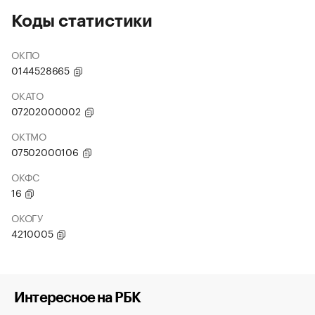
Коды статистики
ОКПО
0144528665
ОКАТО
07202000002
ОКТМО
07502000106
ОКФС
16
ОКОГУ
4210005
Интересное на РБК