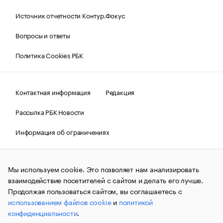
Источник отчетности Контур.Фокус
Вопросы и ответы
Политика Cookies РБК
Контактная информация
Редакция
Рассылка РБК Новости
Информация об ограничениях
Правовая информация
О соблюдении авторских прав
Мы используем cookie. Это позволяет нам анализировать
© АО «РОСБИЗНЕСКОНСАЛТИНГ»,
1995–2026.
Сообщения
и материалы информационного агентства «РБК»
взаимодействие посетителей с сайтом и делать его лучше.
(зарегистрировано Федеральной службой по надзору в сфере
Продолжая пользоваться сайтом, вы соглашаетесь с
связи, информационных технологий и массовых
использованием файлов cookie
и
политикой
коммуникаций (Роскомнадзор) 09.12.2015 за номером ИА
№ФС77-63848) сопровождаются пометкой «РБК». Отдельные
конфиденциальности
.
публикации могут содержать информацию,