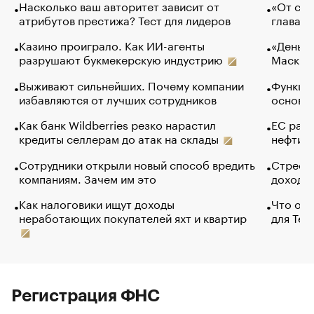
Насколько ваш авторитет зависит от
«От спо
атрибутов престижа? Тест для лидеров
глава к
Казино проиграло. Как ИИ-агенты
«Деньги
разрушают букмекерскую индустрию
Маск в 
Выживают сильнейших. Почему компании
Функции
избавляются от лучших сотрудников
основ э
Как банк Wildberries резко нарастил
ЕС раз
кредиты селлерам до атак на склады
нефти —
Сотрудники открыли новый способ вредить
Стресс 
компаниям. Зачем им это
доходов
Как налоговики ищут доходы
Что обв
неработающих покупателей яхт и квартир
для Tel
Регистрация ФНС