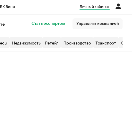
БК Вино
Личный кабинет
Город
Стать экспертом
Управлять компанией
кте
нсы
Недвижимость
Ретейл
Производство
Транспорт
Образ