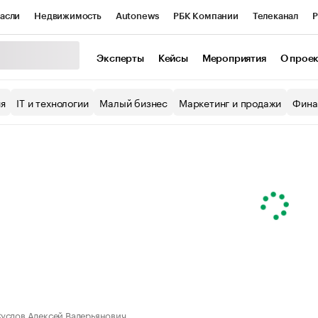
асли
Недвижимость
Autonews
РБК Компании
Телеканал
Р
К Курсы
РБК Life
Тренды
Визионеры
Национальные проекты
Эксперты
Кейсы
Мероприятия
О прое
уб
Исследования
Кредитные рейтинги
Франшизы
Газета
ия
IT и технологии
Малый бизнес
Маркетинг и продажи
Фина
Проверка контрагентов
Политика
Экономика
Бизнес
ы
услов Алексей Валерьянович