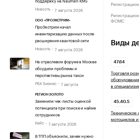
поддержку на Naumen KMS
Регистрацио
Новость
7 августа 2026
Регистрацио
ФОМС
ООО «ПРОЭКСТРИМ»
ПроЭкстрим начал
инвентаризацию данных после
расширения квантовой сети
Виды д
Новость
7 августа 2026
На отраслевом форуме в Москве
47.64
обсудили проблемы и
Торговля роз
перспективы рынка такси
оборудовани
РБК Бизнес
7 августа
в специализи
РЕГИОН ЗОЛОТО
Заменили чек-листы оценкой
45.40.5
потенциала при поиске и найме
Техническое 
сотрудников
мотоциклов и
Кейс
7 августа 2026
В ТПП объяснили, зачем нужно