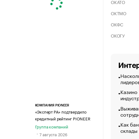
ОКАТО
ОКТМО
ОКФС
ОКОГУ
Интер
Насколь
лидеро
Казино
индуст
КОМПАНИЯ PIONEER
Выжива
«Эксперт РА» подтвердило
сотруд
кредитный рейтинг PIONEER
Как бан
Группа компаний
склады
7 августа 2026