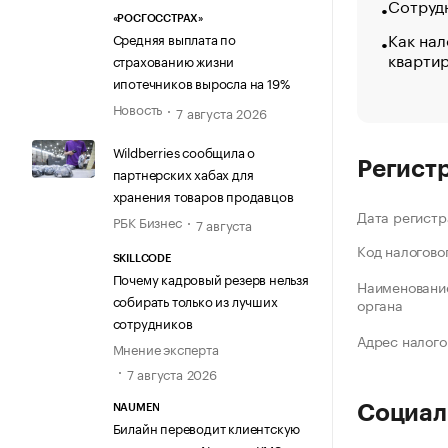
Сотрудн
«РОСГОССТРАХ»
Как нал
Средняя выплата по
кварти
страхованию жизни
ипотечников выросла на 19%
Новость
7 августа 2026
Wildberries сообщила о
Регист
партнерских хабах для
хранения товаров продавцов
Дата регистр
РБК Бизнес
7 августа
Код налогово
SKILLCODE
Почему кадровый резерв нельзя
Наименование
собирать только из лучших
органа
сотрудников
Адрес налого
Мнение эксперта
7 августа 2026
Социал
NAUMEN
Билайн переводит клиентскую