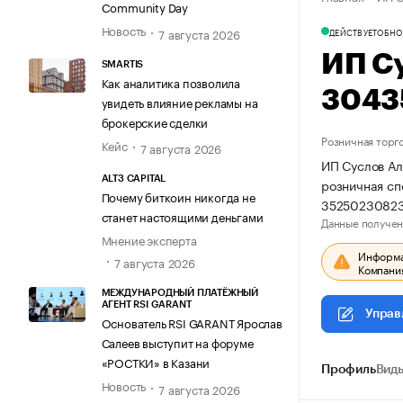
Community Day
Новость
7 августа 2026
ДЕЙСТВУЕТ
ОБНО
ИП С
SMARTIS
Как аналитика позволила
3043
увидеть влияние рекламы на
брокерские сделки
Розничная торг
Кейс
7 августа 2026
ИП Суслов Ал
ALT3 CAPITAL
розничная сп
Почему биткоин никогда не
35250230823
станет настоящими деньгами
Данные получен
Мнение эксперта
Информац
7 августа 2026
Компания
МЕЖДУНАРОДНЫЙ ПЛАТЁЖНЫЙ
АГЕНТ RSI GARANT
Управ
Основатель RSI GARANT Ярослав
Салеев выступит на форуме
«РОСТКИ» в Казани
Профиль
Виды
Новость
7 августа 2026