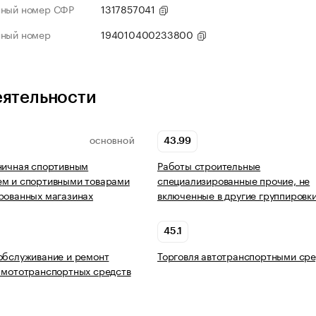
нный номер СФР
1317857041
нный номер
194010400233800
еятельности
43.99
ОСНОВНОЙ
ничная спортивным
Работы строительные
ем и спортивными товарами
специализированные прочие, не
рованных магазинах
включенные в другие группировк
45.1
обслуживание и ремонт
Торговля автотранспортными ср
 мототранспортных средств