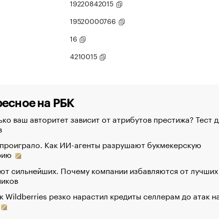
19220842015
19520000766
16
4210015
есное на РБК
ко ваш авторитет зависит от атрибутов престижа? Тест д
в
 проиграло. Как ИИ-агенты разрушают букмекерскую
рию
ют сильнейших. Почему компании избавляются от лучших
ников
к Wildberries резко нарастил кредиты селлерам до атак н