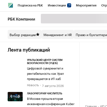
Подписка на РБК
Инвестиции
Мероприятия
Отр
Спорт
Школа управления РБК
РБК Образование
РБ
РБК Компании
Стиль
Крипто
РБК Бизнес-среда
Дискуссионный кл
Выбор редакции
Менеджмент и HR
Право и бухгалтер
Спецпроекты СПб
Конференции СПб
Спецпроекты
Технологии и медиа
Финансы
Рынок наличной валют
Лента публикаций
УРАЛЬСКИЙ ЦЕНТР СИСТЕМ
БЕЗОПАСНОСТИ (УЦСБ)
Цифровой суверенитет и
рентабельность: как Урал
превращается в ИТ-хаб
Новость
7 августа 2026
ЛАБОРАТОРИЯ ЧИСЛИТЕЛЬ
В Москве прошла вторая
инженерная конференция Kuber
Главная
ИП С