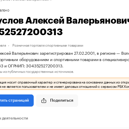
ВЛЕНО
услов Алексей Валерьянови
52527200313
овля
Розничная торговля спортивными товарами
ексей Валерьянович зарегистрирован 27.02.2001, в регионе — Воло
ортивным оборудованием и спортивными товарами в специализиро
3 и ОГРНИП: 304352527200313.
ы из публичных государственных источников.
ия носит справочный характер и сгенерирована на основании данных из откр
 не является пользователем и не имеет деловых отношений с сервисом РБК Ко
Поделиться
лять страницей
 деятельности