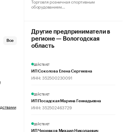
Торговля розничная спортивным
оборудованием...
Другие предприниматели в
регионе — Вологодская
Все
область
ДЕЙСТВУЕТ
ИП Соколова Елена Сергеевна
ИНН: 352500230091
и
ДЕЙСТВУЕТ
ИП Посадская Марина Геннадьевна
едствами
ИНН: 352502463729
ДЕЙСТВУЕТ
ИП Черевков Михаил Николаевич