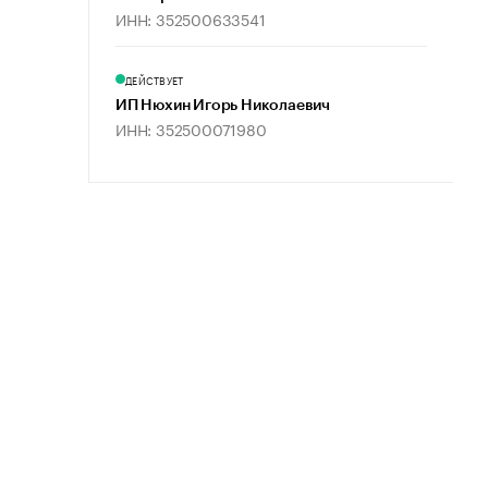
ИНН: 352500633541
ДЕЙСТВУЕТ
ИП Нюхин Игорь Николаевич
ИНН: 352500071980