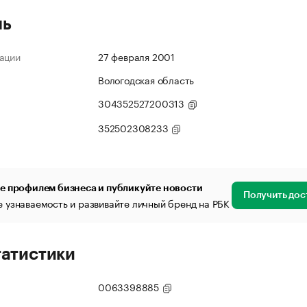
ль
ации
27 февраля 2001
Вологодская область
304352527200313
352502308233
е профилем бизнеса и публикуйте новости
Получить дос
 узнаваемость и развивайте личный бренд на РБК
татистики
0063398885