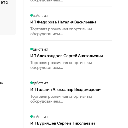
 это
Стресс обеспеченных людей: почему рост доходов 
счастья
Что обвинения против Павла Дурова значат для Tele
ДЕЙСТВУЕТ
пользователей
ИП Федорова Наталия Васильевна
Торговля розничная спортивным
оборудованием...
ДЕЙСТВУЕТ
ИП Александров Сергей Анатольевич
Торговля розничная спортивным
оборудованием...
по
ДЕЙСТВУЕТ
ИП Галагин Александр Владимирович
Торговля розничная спортивным
оборудованием...
ДЕЙСТВУЕТ
ИП Бурняшев Сергей Николаевич