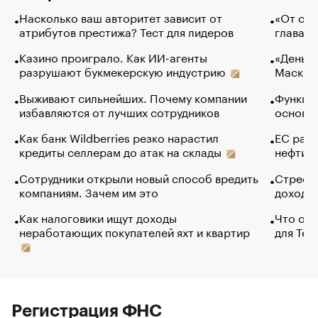
Насколько ваш авторитет зависит от
«От спо
атрибутов престижа? Тест для лидеров
глава к
Казино проиграло. Как ИИ-агенты
«Деньги
разрушают букмекерскую индустрию
Маск в 
Выживают сильнейших. Почему компании
Функции
избавляются от лучших сотрудников
основ э
Как банк Wildberries резко нарастил
ЕС раз
кредиты селлерам до атак на склады
нефти —
Сотрудники открыли новый способ вредить
Стресс 
компаниям. Зачем им это
доходов
Как налоговики ищут доходы
Что обв
неработающих покупателей яхт и квартир
для Tel
Регистрация ФНС