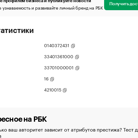
е профилем бизнеса и публикуйте новости
Получить дос
 узнаваемость и развивайте личный бренд на РБК
татистики
0140372431
33401361000
33701000001
16
4210015
есное на РБК
ко ваш авторитет зависит от атрибутов престижа? Тест д
в