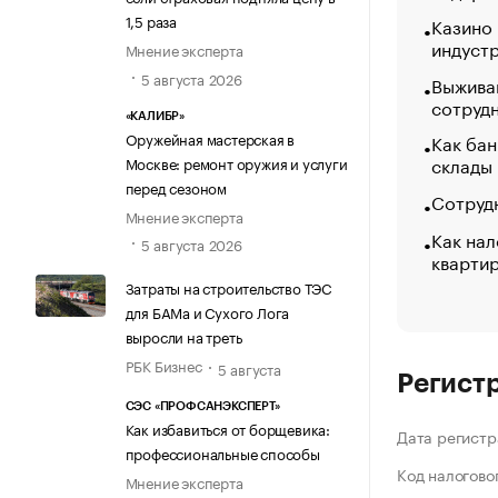
1,5 раза
Казино
индуст
Мнение эксперта
5 августа 2026
Выжива
сотруд
«КАЛИБР»
Оружейная мастерская в
Как бан
склады
Москве: ремонт оружия и услуги
перед сезоном
Сотрудн
Мнение эксперта
Как нал
5 августа 2026
кварти
Затраты на строительство ТЭС
для БАМа и Сухого Лога
выросли на треть
РБК Бизнес
5 августа
Регист
СЭС «ПРОФСАНЭКСПЕРТ»
Как избавиться от борщевика:
Дата регистр
профессиональные способы
Код налогово
Мнение эксперта