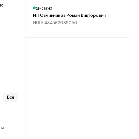
по
ДЕЙСТВУЕТ
ИП Овчинников Роман Викторович
ИНН: 434562089050
Все
 и