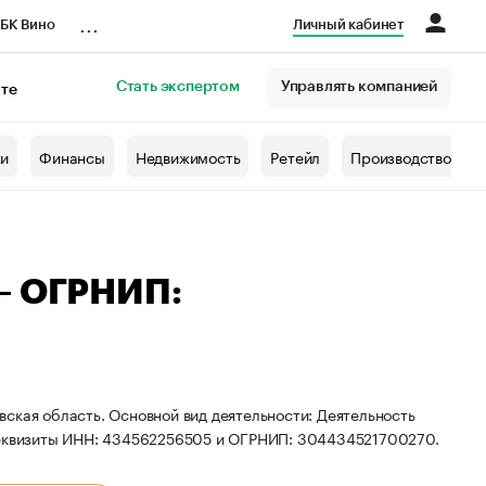
...
БК Вино
Личный кабинет
Стать экспертом
Управлять компанией
кте
азета
жи
Финансы
Недвижимость
Ретейл
Производство
 — ОГРНИП:
ская область. Основной вид деятельности: Деятельность
 реквизиты ИНН: 434562256505 и ОГРНИП: 304434521700270.