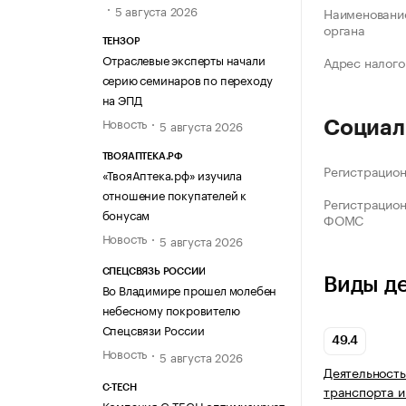
5 августа 2026
Наименование
органа
ТЕНЗОР
Отраслевые эксперты начали
Адрес налого
серию семинаров по переходу
на ЭПД
Новость
5 августа 2026
Социал
ТВОЯАПТЕКА.РФ
Регистрацио
«ТвояАптека.рф» изучила
отношение покупателей к
Регистрацио
бонусам
ФОМС
Новость
5 августа 2026
СПЕЦСВЯЗЬ РОССИИ
Виды д
Во Владимире прошел молебен
небесному покровителю
Спецсвязи России
49.4
Новость
5 августа 2026
Деятельность
транспорта и
C-TECH
Компания C-TECH оптимизирует