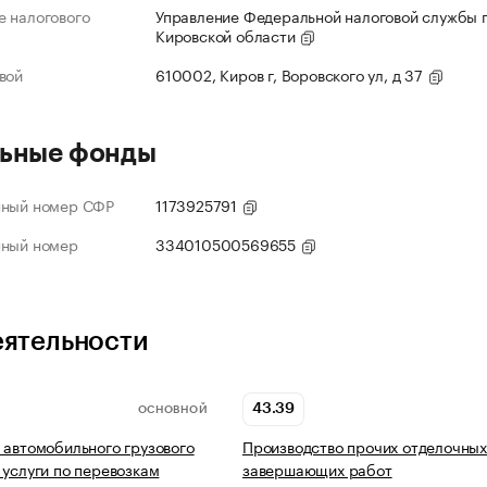
 налогового
Управление Федеральной налоговой службы 
Кировской области
вой
610002, Киров г, Воровского ул, д 37
ьные фонды
нный номер СФР
1173925791
нный номер
334010500569655
еятельности
43.39
ОСНОВНОЙ
 автомобильного грузового
Производство прочих отделочных
 услуги по перевозкам
завершающих работ