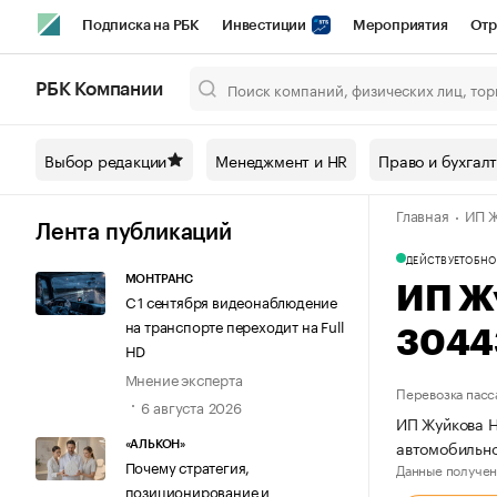
Подписка на РБК
Инвестиции
Мероприятия
Отр
Спорт
Школа управления РБК
РБК Образование
РБ
РБК Компании
Город
Стиль
Крипто
РБК Бизнес-среда
Дискусси
Выбор редакции
Менеджмент и HR
Право и бухгал
Спецпроекты СПб
Конференции СПб
Спецпроекты
Главная
ИП Ж
Технологии и медиа
Финансы
Рынок наличной валют
Лента публикаций
ДЕЙСТВУЕТ
ОБНО
МОНТРАНС
ИП Ж
С 1 сентября видеонаблюдение
на транспорте переходит на Full
3044
HD
Мнение эксперта
Перевозка пасс
6 августа 2026
ИП Жуйкова Н
автомобильно
«АЛЬКОН»
Почему стратегия,
Данные получен
позиционирование и