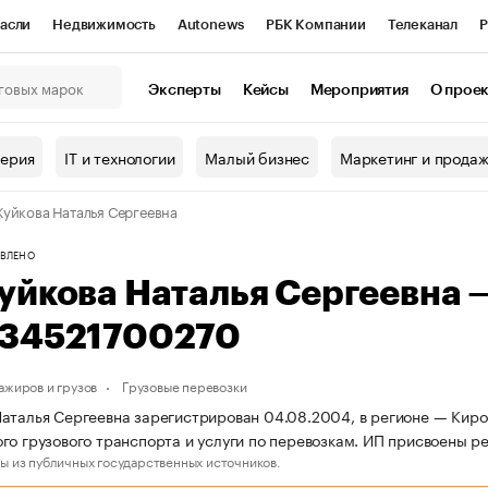
асли
Недвижимость
Autonews
РБК Компании
Телеканал
Р
К Курсы
РБК Life
Тренды
Визионеры
Национальные проекты
Эксперты
Кейсы
Мероприятия
О прое
онный клуб
Исследования
Кредитные рейтинги
Франшизы
Г
терия
IT и технологии
Малый бизнес
Маркетинг и прода
Проверка контрагентов
Политика
Экономика
Бизнес
уйкова Наталья Сергеевна
ы
ВЛЕНО
уйкова Наталья Сергеевна
34521700270
ажиров и грузов
Грузовые перевозки
аталья Сергеевна зарегистрирован 04.08.2004, в регионе — Киров
го грузового транспорта и услуги по перевозкам. ИП присвоены
ы из публичных государственных источников.