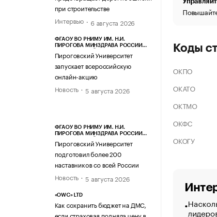
Управляйт
при строительстве
Повышайте
Интервью
6 августа 2026
ФГАОУ ВО РНИМУ ИМ. Н.И.
Коды с
ПИРОГОВА МИНЗДРАВА РОССИИ
(ПИРОГОВСКИЙ УНИВЕРСИТЕТ)
Пироговский Университет
запускает всероссийскую
ОКПО
онлайн-акцию
ОКАТО
Новость
5 августа 2026
ОКТМО
ОКФС
ФГАОУ ВО РНИМУ ИМ. Н.И.
ПИРОГОВА МИНЗДРАВА РОССИИ
ОКОГУ
(ПИРОГОВСКИЙ УНИВЕРСИТЕТ)
Пироговский Университет
подготовил более 200
наставников со всей России
Новость
5 августа 2026
Интер
«OWC» LTD
Насколь
Как сохранить бюджет на ДМС,
лидеро
если страховая подняла цену в