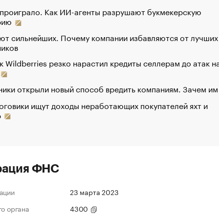
 проиграло. Как ИИ-агенты разрушают букмекерскую
рию
ют сильнейших. Почему компании избавляются от лучших
ников
к Wildberries резко нарастил кредиты селлерам до атак н
ики открыли новый способ вредить компаниям. Зачем им
оговики ищут доходы неработающих покупателей яхт и
р
рация ФНС
ации
23 марта 2023
го органа
4300