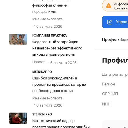
Информац
философия клиники
Компания
неразделимы
Мнение эксперта
Управ
6 августа 2026
КОМПАНИЯ ПРАКТИКА
Профиль
Виды
Федеральный застройщик
назвал секрет эффективного
выхода в новые регионы
Профи
Новость
6 августа 2026
МЕДИКАПРО
Дата регистр
Ошибки руководителей в
Регион
проектных продажах, которые
особенно дорого стоят
ОГРНИП
Мнение эксперта
ИНН
6 августа 2026
STENKIN.PRO
Как технический надзор
предотвращает дорогие ошибки