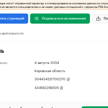
ия носит справочный характер и сгенерирована на основании данных из откр
 не является пользователем и не имеет деловых отношений с сервисом РБК Ко
Подписаться на изменения
По
лять страницей
 деятельности
ль
ации
4 августа 2004
Кировская область
304434521700270
434562256505