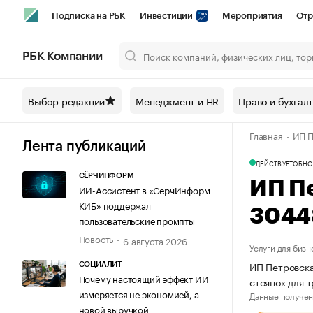
Подписка на РБК
Инвестиции
Мероприятия
Отр
Спорт
Школа управления РБК
РБК Образование
РБ
РБК Компании
Город
Стиль
Крипто
РБК Бизнес-среда
Дискусси
Выбор редакции
Менеджмент и HR
Право и бухгал
Спецпроекты СПб
Конференции СПб
Спецпроекты
Главная
ИП П
Технологии и медиа
Финансы
Рынок наличной валют
Лента публикаций
ДЕЙСТВУЕТ
ОБНО
СЁРЧИНФОРМ
ИП П
ИИ-Ассистент в «СерчИнформ
КИБ» поддержал
3044
пользовательские промпты
Новость
6 августа 2026
Услуги для бизн
ИП Петровска
СОЦИАЛИТ
Почему настоящий эффект ИИ
стоянок для 
измеряется не экономией, а
Данные получен
новой выручкой