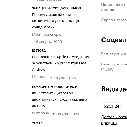
Наименование
органа
ЗАПАДНЫЙ СОЮЗ/WEST UNION
Почему уставный капитал в
Адрес налого
Китае нельзя указывать «для
солидности»
Мнение эксперта
Социал
6 августа 2026
RESTORE:
Регистрацио
Пользователи Apple не уходят из
экосистемы, но рассматривают
Регистрацио
ФОМС
Android
Новость
6 августа 2026
ПОЗВОНИ СКОРОБОГАТОВОЙ
Виды д
ФНС строит «цифровой
двойник»: как находят скрытые
доходы
52.21.24
Интервью
6 августа 2026
Деятельность
средств
VOXYS