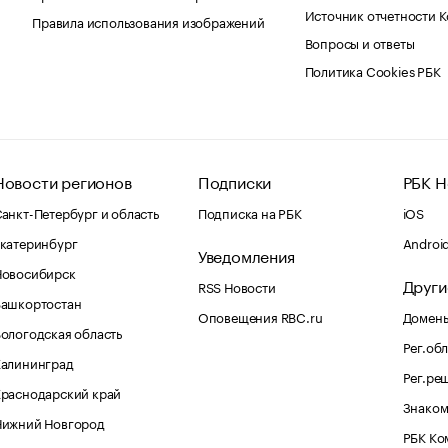
Источник отчетности 
Правила использования изображений
Вопросы и ответы
Политика Cookies РБК
Новости регионов
Подписки
РБК Н
анкт-Петербург и область
Подписка на РБК
iOS
катеринбург
Androi
Уведомления
Новосибирск
Други
RSS Новости
Башкортостан
Оповещения RBC.ru
Домены
ологодская область
Рег.об
Калининград
Рег.ре
раснодарский край
Знаком
Нижний Новгород
РБК Ко