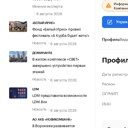
Информац
Мнение эксперта
Компания
6 августа 2026
Управ
«БЕЛЫЙ ИРИС»
Фонд «Белый Ирис» провел
фестиваль «А Курба будет жить!»
Профиль
Виды
Новость
6 августа 2026
ДОМИНАНТА
В жилом комплексе «СВЕТ»
Профи
завершено устройство первых
этажей
Дата регистр
Новость
6 августа 2026
Регион
LDM
ОГРНИП
LDM представила возможности
LDM.Box
ИНН
Новость
6 августа 2026
АО АКБ «НОВИКОМБАНК»
В Воронеже развивается