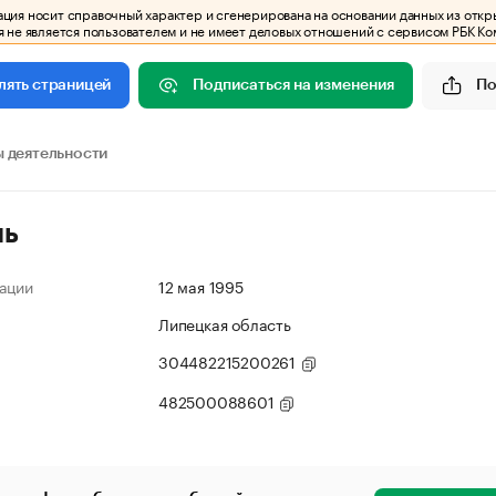
ия носит справочный характер и сгенерирована на основании данных из откр
 не является пользователем и не имеет деловых отношений с сервисом РБК Ко
Подписаться на изменения
По
лять страницей
 деятельности
ль
ации
12 мая 1995
Липецкая область
304482215200261
482500088601