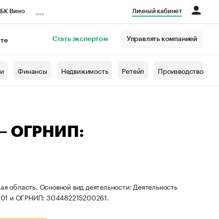
...
БК Вино
Личный кабинет
Стать экспертом
Управлять компанией
кте
азета
жи
Финансы
Недвижимость
Ретейл
Производство
 — ОГРНИП:
ая область. Основной вид деятельности: Деятельность
601 и ОГРНИП: 304482215200261.