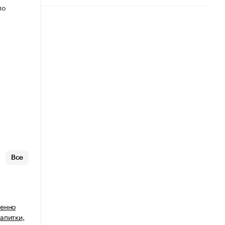
по
Все
венно
апитки,