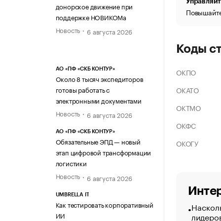
Управляйт
донорское движение при
Повышайте
поддержке НОВИКОМа
Новость
6 августа 2026
Коды с
АО «ПФ «СКБ КОНТУР»
ОКПО
Около 8 тысяч экспедиторов
ОКАТО
готовы работать с
электронными документами
ОКТМО
Новость
6 августа 2026
ОКФС
АО «ПФ «СКБ КОНТУР»
Обязательные ЭПД — новый
ОКОГУ
этап цифровой трансформации
логистики
Новость
6 августа 2026
Интер
UMBRELLA IT
Как тестировать корпоративный
Насколь
ИИ
лидеро