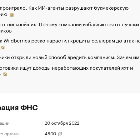
 проиграло. Как ИИ-агенты разрушают букмекерскую
рию
ют сильнейших. Почему компании избавляются от лучших
ников
к Wildberries резко нарастил кредиты селлерам до атак н
ики открыли новый способ вредить компаниям. Зачем им
оговики ищут доходы неработающих покупателей яхт и
р
рация ФНС
ации
20 октября 2022
го органа
4800