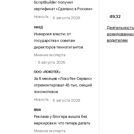
ScriptBuilder получил
сертификат «Сделано в России»
Новость
6 августа 2026
49.32
Деятельность
НАКД
арендованных
Инверсия власти: от
водителем
государства к советам
директоров техногигантов
Мнение эксперта
6 августа 2026
ООО «ЛОКОТЕХ»
За 6 месяцев «ЛокоТех-Сервис»
отремонтировал 45 тыс. секций
локомотивов
Новость
6 августа 2026
BNW
Реклама у блогера вышла без
маркировки: что теперь делать
Мнение эксперта