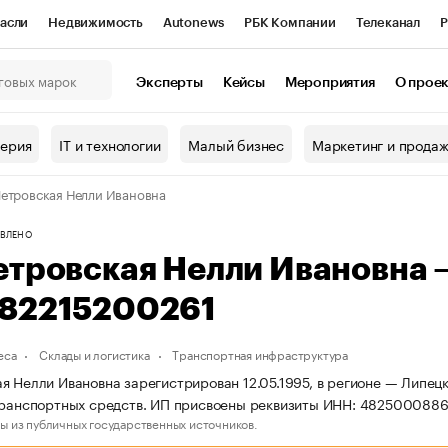
асли
Недвижимость
Autonews
РБК Компании
Телеканал
Р
К Курсы
РБК Life
Тренды
Визионеры
Национальные проекты
Эксперты
Кейсы
Мероприятия
О прое
онный клуб
Исследования
Кредитные рейтинги
Франшизы
Г
терия
IT и технологии
Малый бизнес
Маркетинг и прода
Проверка контрагентов
Политика
Экономика
Бизнес
етровская Нелли Ивановна
ы
ВЛЕНО
етровская Нелли Ивановна
82215200261
еса
Склады и логистика
Транспортная инфраструктура
я Нелли Ивановна зарегистрирован 12.05.1995, в регионе — Липецк
транспортных средств. ИП присвоены реквизиты ИНН: 482500088
ы из публичных государственных источников.