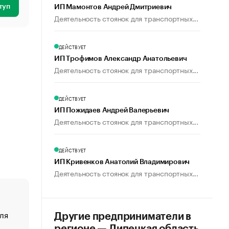
туп
ИП Мамонтов Андрей Дмитриевич
Деятельность стоянок для транспортных...
ДЕЙСТВУЕТ
ИП Трофимов Александр Анатольевич
Деятельность стоянок для транспортных...
ДЕЙСТВУЕТ
ИП Пожидаев Андрей Валерьевич
Деятельность стоянок для транспортных...
ДЕЙСТВУЕТ
ИП Кривенков Анатолий Владимирович
Деятельность стоянок для транспортных...
ля
«От спорта тело стареет иначе». Как живет глава ко
Другие предприниматели в
создавшей GTA