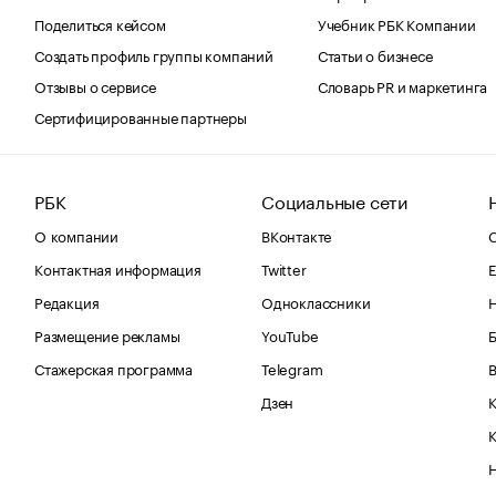
Поделиться кейсом
Учебник РБК Компании
Создать профиль группы компаний
Статьи о бизнесе
Отзывы о сервисе
Словарь PR и маркетинга
Сертифицированные партнеры
РБК
Социальные сети
О компании
ВКонтакте
С
Контактная информация
Twitter
Е
Редакция
Одноклассники
Размещение рекламы
YouTube
Стажерская программа
Telegram
В
Дзен
К