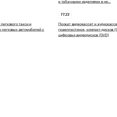
и табачными изделиями в не…
77.22
 легкового такси и
Прокат видеокассет и аудиокассе
 легковых автомобилей с
грампластинок, компакт-дисков (
цифровых видеодисков (DVD)