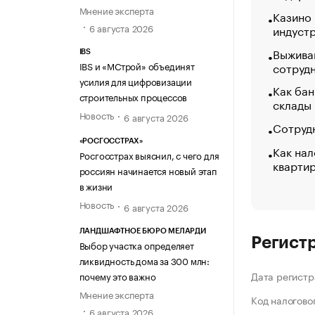
Мнение эксперта
Казино
6 августа 2026
индуст
Выжива
IBS
сотруд
IBS и «МСтрой» объединят
усилия для цифровизации
Как бан
строительных процессов
склады
Новость
6 августа 2026
Сотрудн
«РОСГОССТРАХ»
Как нал
Росгосстрах выяснил, с чего для
кварти
россиян начинается новый этап
в жизни
Новость
6 августа 2026
ЛАНДШАФТНОЕ БЮРО МЕЛАРДИ
Регист
Выбор участка определяет
ликвидность дома за 300 млн:
Дата регистр
почему это важно
Мнение эксперта
Код налогово
6 августа 2026