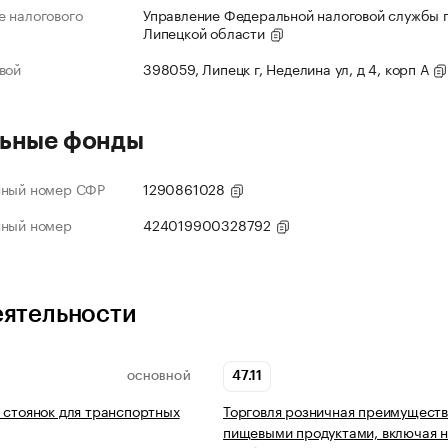
 налогового
Управление Федеральной налоговой службы 
Липецкой области
вой
398059, Липецк г, Неделина ул, д 4, корп А
ьные фонды
нный номер СФР
1290861028
нный номер
424019900328792
еятельности
47.11
ОСНОВНОЙ
 стоянок для транспортных
Торговля розничная преимущест
пищевыми продуктами, включая н