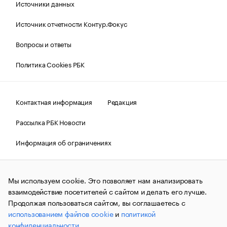
Источники данных
Источник отчетности Контур.Фокус
Вопросы и ответы
Политика Cookies РБК
Контактная информация
Редакция
Рассылка РБК Новости
Информация об ограничениях
Правовая информация
О соблюдении авторских прав
Мы используем cookie. Это позволяет нам анализировать
© АО «РОСБИЗНЕСКОНСАЛТИНГ»,
1995–2026.
Сообщения
и материалы информационного агентства «РБК»
взаимодействие посетителей с сайтом и делать его лучше.
(зарегистрировано Федеральной службой по надзору в сфере
Продолжая пользоваться сайтом, вы соглашаетесь с
связи, информационных технологий и массовых
использованием файлов cookie
и
политикой
коммуникаций (Роскомнадзор) 09.12.2015 за номером ИА
№ФС77-63848) сопровождаются пометкой «РБК». Отдельные
конфиденциальности
.