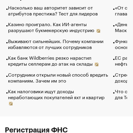
Насколько ваш авторитет зависит от
«От спо
атрибутов престижа? Тест для лидеров
глава к
Казино проиграло. Как ИИ-агенты
«Деньги
разрушают букмекерскую индустрию
Маск в 
Выживают сильнейших. Почему компании
Функции
избавляются от лучших сотрудников
основ э
Как банк Wildberries резко нарастил
ЕС раз
кредиты селлерам до атак на склады
нефти —
Сотрудники открыли новый способ вредить
Стресс 
компаниям. Зачем им это
доходов
Как налоговики ищут доходы
Что обв
неработающих покупателей яхт и квартир
для Tel
Регистрация ФНС