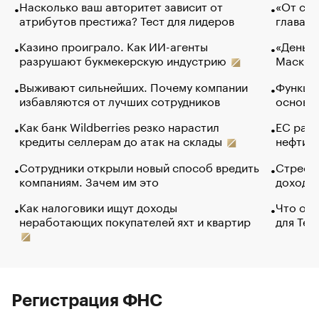
Насколько ваш авторитет зависит от
«От спо
атрибутов престижа? Тест для лидеров
глава к
Казино проиграло. Как ИИ-агенты
«Деньги
разрушают букмекерскую индустрию
Маск в 
Выживают сильнейших. Почему компании
Функции
избавляются от лучших сотрудников
основ э
Как банк Wildberries резко нарастил
ЕС раз
кредиты селлерам до атак на склады
нефти —
Сотрудники открыли новый способ вредить
Стресс 
компаниям. Зачем им это
доходов
Как налоговики ищут доходы
Что обв
неработающих покупателей яхт и квартир
для Tel
Регистрация ФНС