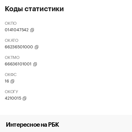
Коды статистики
ОКПО
0141047542
ОКАТО
66236501000
ОКТМО
66636101001
ОКФС
16
ОКОГУ
4210015
Интересное на РБК