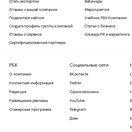
Стать экспертом
Вебинары
Отзывы о вашей компании
Мероприятия
Поделиться кейсом
Учебник РБК Компании
Создать профиль группы компаний
Статьи о бизнесе
Отзывы о сервисе
Словарь PR и маркетинга
Сертифицированные партнеры
РБК
Социальные сети
О компании
ВКонтакте
С
Контактная информация
Twitter
Е
Редакция
Одноклассники
Размещение рекламы
YouTube
Стажерская программа
Telegram
В
Дзен
К