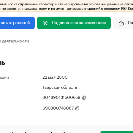
ия носит справочный характер и сгенерирована на основании данных из откр
 не является пользователем и не имеет деловых отношений с сервисом РБК Ко
Подписаться на изменения
По
лять страницей
 деятельности
ль
ации
22 мая 2000
Тверская область
304690131500659
690300748087