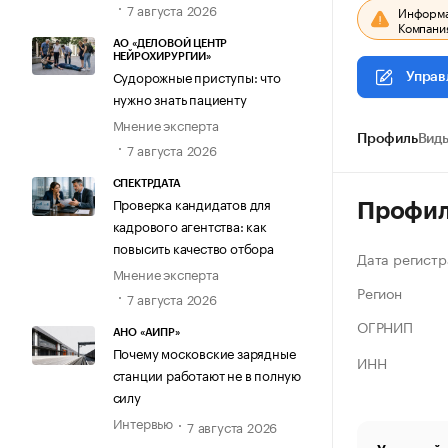
7 августа 2026
Информац
Компания
АО «ДЕЛОВОЙ ЦЕНТР
НЕЙРОХИРУРГИИ»
Судорожные приступы: что
Управ
нужно знать пациенту
Мнение эксперта
Профиль
Виды
7 августа 2026
СПЕКТРДАТА
Проверка кандидатов для
Профи
кадрового агентства: как
повысить качество отбора
Дата регистр
Мнение эксперта
Регион
7 августа 2026
ОГРНИП
АНО «АИПР»
Почему московские зарядные
ИНН
станции работают не в полную
силу
Интервью
7 августа 2026