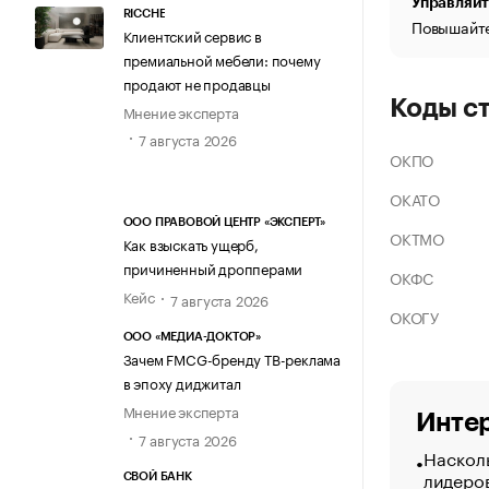
Управляйт
RICCHE
Повышайте
Клиентский сервис в
премиальной мебели: почему
продают не продавцы
Коды с
Мнение эксперта
7 августа 2026
ОКПО
ОКАТО
ООО ПРАВОВОЙ ЦЕНТР «ЭКСПЕРТ»
ОКТМО
Как взыскать ущерб,
причиненный дропперами
ОКФС
Кейс
7 августа 2026
ОКОГУ
ООО «МЕДИА-ДОКТОР»
Зачем FMCG-бренду ТВ-реклама
в эпоху диджитал
Мнение эксперта
Интер
7 августа 2026
Насколь
лидеро
СВОЙ БАНК