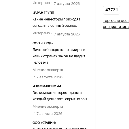
Интервью
7 августа 2026
47.72.1
ЦАРАН ГРУПП
Какие инвесторы приходят
Торговля роз
сегодня в банный бизнес
специализир
Интервью
7 августа 2026
ООО «НССД»
Личное банкротство в мире: в
каких странах закон не щадит
человека
Мнение эксперта
7 августа 2026
ИНФОМАКСИМУМ
Где компания теряет деньги
каждый день: пять скрытых зон
Мнение эксперта
7 августа 2026
ООО «СТАВНИ»
Жилье на вырост: как меняется