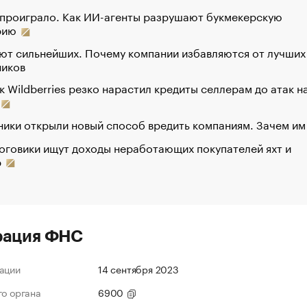
 проиграло. Как ИИ-агенты разрушают букмекерскую
рию
ют сильнейших. Почему компании избавляются от лучших
ников
к Wildberries резко нарастил кредиты селлерам до атак н
ики открыли новый способ вредить компаниям. Зачем им
оговики ищут доходы неработающих покупателей яхт и
р
рация ФНС
ации
14 сентября 2023
го органа
6900