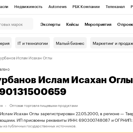
асли
Недвижимость
Autonews
РБК Компании
Телеканал
Р
К Курсы
РБК Life
Тренды
Визионеры
Национальные проекты
Эксперты
Кейсы
Мероприятия
О прое
онный клуб
Исследования
Кредитные рейтинги
Франшизы
Г
терия
IT и технологии
Малый бизнес
Маркетинг и прода
Проверка контрагентов
Политика
Экономика
Бизнес
урбанов Ислам Исахан Оглы
ы
ВЛЕНО
урбанов Ислам Исахан Огл
90131500659
ля
Оптовая торговля пищевыми продуктами
Ислам Исахан Оглы зарегистрирован 22.05.2000, в регионе — Твер
овощами. ИП присвоены реквизиты ИНН: 690300748087 и ОГРНИП
ы из публичных государственных источников.