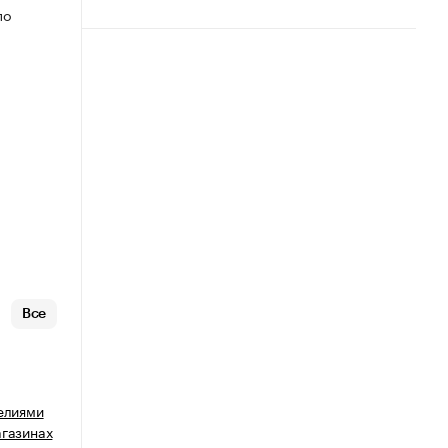
по
Все
делиями
агазинах