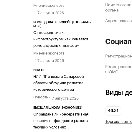
Наименование
Мнение эксперта
органа
7 августа 2026
Адрес налого
ИССЛЕДОВАТЕЛЬСКИЙ ЦЕНТР «АБП»
(ABL)
От посредника к
инфраструктуре: как меняется
Социал
роль цифровых платформ
Мнение эксперта
Регистрацио
7 августа 2026
Регистрацио
ФОМС
НИИ ПГ
НИИ ПГ и власти Самарской
области обсудили развитие
исторического центра
Виды д
Новость
7 августа 2026
ВЫСШАЯ ШКОЛА ЭКОНОМИКИ
46.31
Оправдана ли консервативная
позиция на фондовом рынке в
Торговля опт
текущих условиях