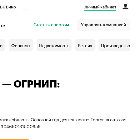
...
БК Вино
Личный кабинет
Стать экспертом
Управлять компанией
кте
азета
жи
Финансы
Недвижимость
Ретейл
Производство
ы — ОГРНИП:
ская область. Основной вид деятельности: Торговля оптовая
: 304690131500659.