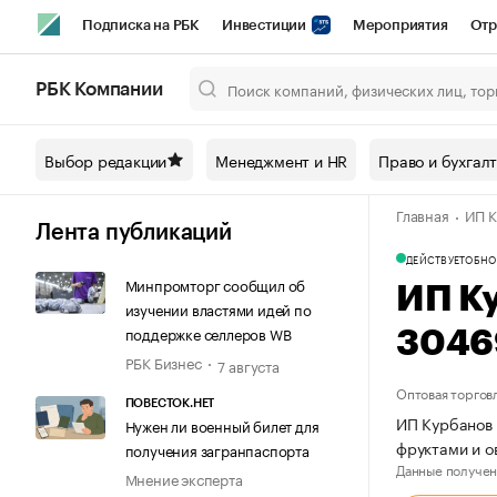
Подписка на РБК
Инвестиции
Мероприятия
Отр
Спорт
Школа управления РБК
РБК Образование
РБ
РБК Компании
Город
Стиль
Крипто
РБК Бизнес-среда
Дискусси
Выбор редакции
Менеджмент и HR
Право и бухгал
Спецпроекты СПб
Конференции СПб
Спецпроекты
Главная
ИП К
Технологии и медиа
Финансы
Рынок наличной валют
Лента публикаций
ДЕЙСТВУЕТ
ОБНО
Минпромторг сообщил об
ИП К
изучении властями идей по
поддержке селлеров WB
3046
РБК Бизнес
7 августа
Оптовая торгов
ПОВЕСТОК.НЕТ
ИП Курбанов 
Нужен ли военный билет для
фруктами и 
получения загранпаспорта
Данные получен
Мнение эксперта