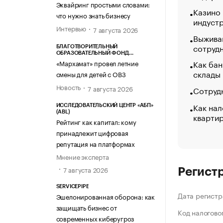
Эквайринг простыми словами:
Казино
что нужно знать бизнесу
индуст
Интервью
7 августа 2026
Выжива
сотруд
БЛАГОТВОРИТЕЛЬНЫЙ
ОБРАЗОВАТЕЛЬНЫЙ ФОНД
«МАРХАМАТ»
Как бан
«Мархамат» провел летние
склады
смены для детей с ОВЗ
Новость
7 августа 2026
Сотрудн
Как нал
ИССЛЕДОВАТЕЛЬСКИЙ ЦЕНТР «АБП»
(ABL)
кварти
Рейтинг как капитал: кому
принадлежит цифровая
репутация на платформах
Мнение эксперта
7 августа 2026
Регист
SERVICEPIPE
Дата регистр
Эшелонированная оборона: как
защищать бизнес от
Код налогово
современных киберугроз