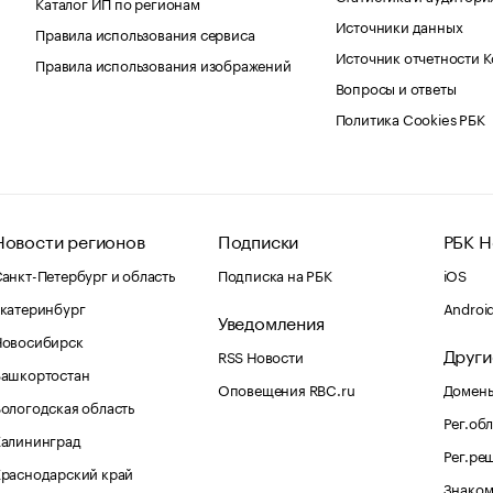
Каталог ИП по регионам
Источники данных
Правила использования сервиса
Источник отчетности 
Правила использования изображений
Вопросы и ответы
Политика Cookies РБК
Новости регионов
Подписки
РБК Н
анкт-Петербург и область
Подписка на РБК
iOS
катеринбург
Androi
Уведомления
Новосибирск
Други
RSS Новости
Башкортостан
Оповещения RBC.ru
Домены
ологодская область
Рег.об
Калининград
Рег.ре
раснодарский край
Знаком