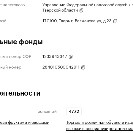
 налогового
Управление Федеральной налоговой службы 
Тверской области
вой
170100, Тверь г, Вагжанова ул, д 23
ьные фонды
нный номер СФР
1233943347
нный номер
284010500042911
еятельности
47.72
ОСНОВНОЙ
овая фруктами и овощами
Торговля розничная обувью и из
из кожи в специализированных м