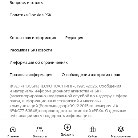
Вопросы и ответы
Политика Cookies РБК
Контактная информация
Редакция
Рассылка РБК Новости
Информация об ограничениях
Правовая информация
О соблюдении авторских прав
© АО «РОСБИЗНЕСКОНСАЛТИНГ»,
1995–2026.
Сообщения
и материалы информационного агентства «РБК»
(зарегистрировано Федеральной службой по надзору в сфере
связи, информационных технологий и массовых
коммуникаций (Роскомнадзор) 09.12.2015 за номером ИА
№ФС77-63848) сопровождаются пометкой «РБК». Отдельные
публикации могут содержать информацию,
не предназначенную для пользователей
до 18 лет.
companycardsfeedback@rbc.ru
Добавить
Главное
Эксперты
Кейсы
Мероприятия
новость