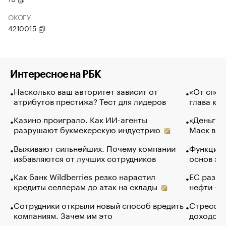
ОКОГУ
4210015
Интересное на РБК
Насколько ваш авторитет зависит от
«От спор
атрибутов престижа? Тест для лидеров
глава ко
Казино проиграло. Как ИИ-агенты
«Деньги б
разрушают букмекерскую индустрию
Маск в и
Выживают сильнейших. Почему компании
Функции 
избавляются от лучших сотрудников
основ эф
Как банк Wildberries резко нарастил
ЕС разре
кредиты селлерам до атак на склады
нефти — 
Сотрудники открыли новый способ вредить
Стресс о
компаниям. Зачем им это
доходов 