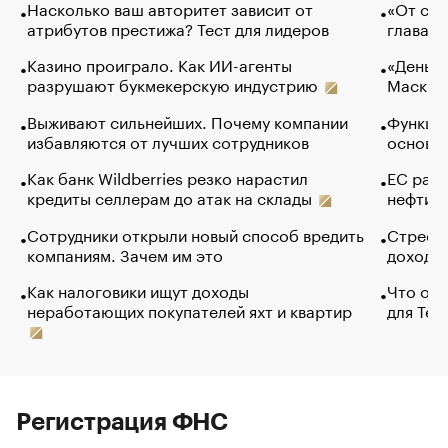
Насколько ваш авторитет зависит от
«От спо
атрибутов престижа? Тест для лидеров
глава к
Казино проиграло. Как ИИ-агенты
«Деньги
разрушают букмекерскую индустрию
Маск в 
Выживают сильнейших. Почему компании
Функции
избавляются от лучших сотрудников
основ э
Как банк Wildberries резко нарастил
ЕС раз
кредиты селлерам до атак на склады
нефти —
Сотрудники открыли новый способ вредить
Стресс 
компаниям. Зачем им это
доходов
Как налоговики ищут доходы
Что обв
неработающих покупателей яхт и квартир
для Tel
Регистрация ФНС