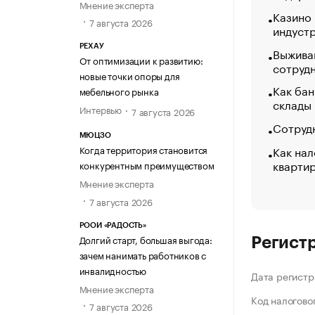
Мнение эксперта
Казино
7 августа 2026
индуст
РЕХАУ
Выжива
От оптимизации к развитию:
сотруд
новые точки опоры для
Как бан
мебельного рынка
склады
Интервью
7 августа 2026
Сотрудн
МЮЦЗО
Как нал
Когда территория становится
кварти
конкурентным преимуществом
Мнение эксперта
7 августа 2026
РООИ «РАДОСТЬ»
Долгий старт, большая выгода:
Регист
зачем нанимать работников с
инвалидностью
Дата регистр
Мнение эксперта
Код налогово
7 августа 2026