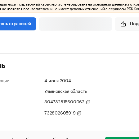
ия носит справочный характер и сгенерирована на основании данных из откр
 не является пользователем и не имеет деловых отношений с сервисом РБК Ко
Под
лять страницей
ль
ации
4 июня 2004
Ульяновская область
304732815600062
732802605919