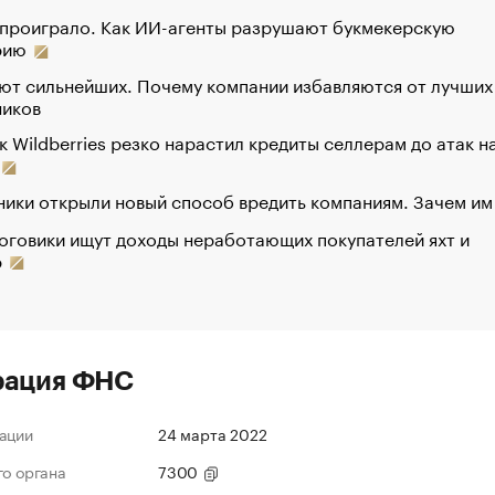
 проиграло. Как ИИ-агенты разрушают букмекерскую
рию
ют сильнейших. Почему компании избавляются от лучших
ников
к Wildberries резко нарастил кредиты селлерам до атак н
ики открыли новый способ вредить компаниям. Зачем им
оговики ищут доходы неработающих покупателей яхт и
р
рация ФНС
ации
24 марта 2022
го органа
7300