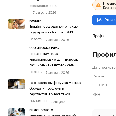
Информац
Мнение эксперта
Компания
7 августа 2026
Управ
NAUMEN
Билайн переводит клиентскую
поддержку на Naumen KMS
Профиль
Новость
7 августа 2026
ООО «ПРОЭКСТРИМ»
ПроЭкстрим начал
Профи
инвентаризацию данных после
расширения квантовой сети
Дата регистр
Новость
7 августа 2026
Регион
На отраслевом форуме в Москве
ОГРНИП
обсудили проблемы и
ИНН
перспективы рынка такси
РБК Бизнес
7 августа
РЕГИОН ЗОЛОТО
Заменили чек-листы оценкой