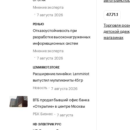
Мнение эксперта
7 августа 2026
47.71.1
Торговля роз
РЕНЬЮ
Отказоустойчивость при
детской одеж
разработке высоконагруженных
магазинах
информационных систем
Мнение эксперта
7 августа 2026
LENMIRIOT.STORE
Расширение линейки: Lenmiriot
выпустил мультиюниты 45гр
Новость
7 августа 2026
ВТБ продал бывший офис банка
«Открытие» в центре Москвы
РБК Бизнес
7 августа
HD ЭЛЕКТРИК РУС
HD Электрик Рус провел