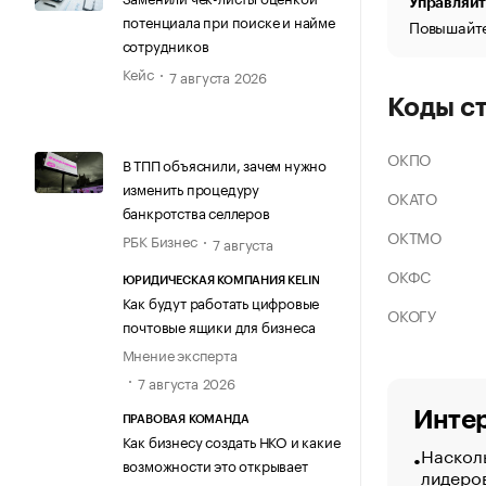
Управляйт
потенциала при поиске и найме
Повышайте
сотрудников
Кейс
7 августа 2026
Коды с
ОКПО
В ТПП объяснили, зачем нужно
изменить процедуру
ОКАТО
банкротства селлеров
ОКТМО
РБК Бизнес
7 августа
ОКФС
ЮРИДИЧЕСКАЯ КОМПАНИЯ KELIN
Как будут работать цифровые
ОКОГУ
почтовые ящики для бизнеса
Мнение эксперта
7 августа 2026
Интер
ПРАВОВАЯ КОМАНДА
Как бизнесу создать НКО и какие
Насколь
возможности это открывает
лидеро