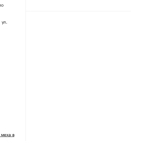
по
 ул.
 меха в