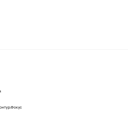
я
Контур.Фокус