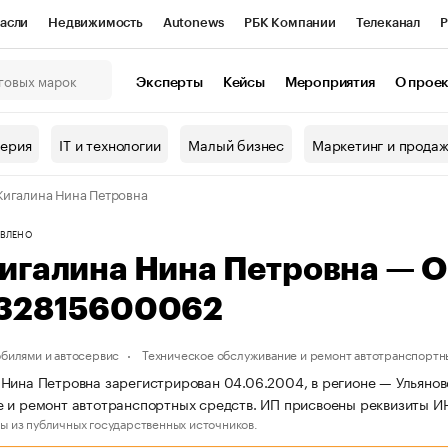
асли
Недвижимость
Autonews
РБК Компании
Телеканал
Р
К Курсы
РБК Life
Тренды
Визионеры
Национальные проекты
Эксперты
Кейсы
Мероприятия
О прое
онный клуб
Исследования
Кредитные рейтинги
Франшизы
Г
терия
IT и технологии
Малый бизнес
Маркетинг и прода
Проверка контрагентов
Политика
Экономика
Бизнес
игалина Нина Петровна
ы
ВЛЕНО
игалина Нина Петровна — 
32815600062
обилями и автосервис
Техническое обслуживание и ремонт автотранспортн
Нина Петровна зарегистрирован 04.06.2004, в регионе — Ульяновс
е и ремонт автотранспортных средств. ИП присвоены реквизиты 
ы из публичных государственных источников.