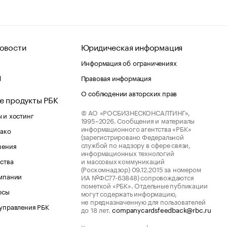
овости
Юридическая информация
Информация об ограничениях
d
Правовая информация
О соблюдении авторских прав
е продукты РБК
© АО «РОСБИЗНЕСКОНСАЛТИНГ»,
 и хостинг
1995–2026.
Сообщения и материалы
информационного агентства «РБК»
лако
(зарегистрировано Федеральной
службой по надзору в сфере связи,
шения
информационных технологий
ства
и массовых коммуникаций
(Роскомнадзор) 09.12.2015 за номером
мпании
ИА №ФС77-63848) сопровождаются
пометкой «РБК». Отдельные публикации
рсы
могут содержать информацию,
не предназначенную для пользователей
управления РБК
до 18 лет.
companycardsfeedback@rbc.ru
Котировки мировых финансовых