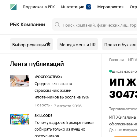
Подписка на РБК
Инвестиции
Мероприятия
Отр
Спорт
Школа управления РБК
РБК Образование
РБ
РБК Компании
Город
Стиль
Крипто
РБК Бизнес-среда
Дискусси
Выбор редакции
Менеджмент и HR
Право и бухгал
Спецпроекты СПб
Конференции СПб
Спецпроекты
Главная
ИП Ж
Технологии и медиа
Финансы
Рынок наличной валют
Лента публикаций
ДЕЙСТВУЕТ
ОБНО
«РОСГОССТРАХ»
ИП Ж
Средняя выплата по
страхованию жизни
3047
ипотечников выросла на 19%
Новость
7 августа 2026
Торговля автом
ИП Жигалина 
SKILLCODE
Почему кадровый резерв нельзя
обслуживани
собирать только из лучших
Данные получен
сотрудников