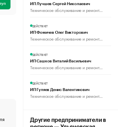
туп
ИП Лучшев Сергей Николаевич
Техническое обслуживание и ремонт...
ДЕЙСТВУЕТ
ИП Фомичев Олег Викторович
Техническое обслуживание и ремонт...
ДЕЙСТВУЕТ
ИП Сашков Виталий Васильевич
Техническое обслуживание и ремонт...
ДЕЙСТВУЕТ
ИП Гуляев Денис Валентинович
Техническое обслуживание и ремонт...
ля
«От спорта тело стареет иначе». Как живет глава ко
Другие предприниматели в
создавшей GTA