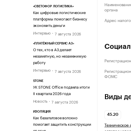
Наименование
«СВЕТОФОР ЛОГИСТИКА»
органа
Как цифровые логистические
платформы помогают бизнесу
Адрес налого
экономить деньги
Интервью
7 августа 2026
«ПЛАТЁЖНЫЙ СЕРВИС А3»
Социал
О тех, кто в А3 делает
незаметную, но незаменимую
Регистрацио
работу
Интервью
Регистрацио
7 августа 2026
ФОМС
STONE
УК STONE Office подвела итоги
II квартала 2026 года
Виды д
Новость
7 августа 2026
ИЗОЛЯЦИЯ
45.20
Как базальтовое волокно
помогает защитить конструкции
Техническое 
от огня
автотранспор