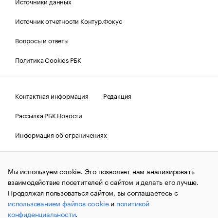
Источники данных
Источник отчетности Контур.Фокус
Вопросы и ответы
Политика Cookies РБК
Контактная информация
Редакция
Рассылка РБК Новости
Информация об ограничениях
Правовая информация
О соблюдении авторских прав
Мы используем cookie. Это позволяет нам анализировать
© АО «РОСБИЗНЕСКОНСАЛТИНГ»,
1995–2026.
Сообщения
и материалы информационного агентства «РБК»
взаимодействие посетителей с сайтом и делать его лучше.
(зарегистрировано Федеральной службой по надзору в сфере
Продолжая пользоваться сайтом, вы соглашаетесь с
связи, информационных технологий и массовых
использованием файлов cookie
и
политикой
коммуникаций (Роскомнадзор) 09.12.2015 за номером ИА
№ФС77-63848) сопровождаются пометкой «РБК». Отдельные
конфиденциальности
.