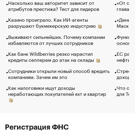
Насколько ваш авторитет зависит от
«От спо
атрибутов престижа? Тест для лидеров
глава к
Казино проиграло. Как ИИ-агенты
«Деньги
разрушают букмекерскую индустрию
Маск в 
Выживают сильнейших. Почему компании
Функции
избавляются от лучших сотрудников
основ э
Как банк Wildberries резко нарастил
ЕС раз
кредиты селлерам до атак на склады
нефти —
Сотрудники открыли новый способ вредить
Стресс 
компаниям. Зачем им это
доходов
Как налоговики ищут доходы
Что обв
неработающих покупателей яхт и квартир
для Tel
Регистрация ФНС