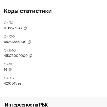
Коды статистики
ОКПО
0115575847
ОКАТО
45286555000
ОКТМО
45375000000
ОКФС
16
ОКОГУ
4210015
Интересное на РБК