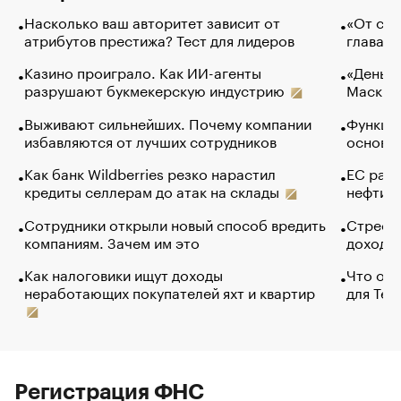
Насколько ваш авторитет зависит от
«От спо
атрибутов престижа? Тест для лидеров
глава к
Казино проиграло. Как ИИ-агенты
«Деньги
разрушают букмекерскую индустрию
Маск в 
Выживают сильнейших. Почему компании
Функции
избавляются от лучших сотрудников
основ э
Как банк Wildberries резко нарастил
ЕС раз
кредиты селлерам до атак на склады
нефти —
Сотрудники открыли новый способ вредить
Стресс 
компаниям. Зачем им это
доходов
Как налоговики ищут доходы
Что обв
неработающих покупателей яхт и квартир
для Tel
Регистрация ФНС