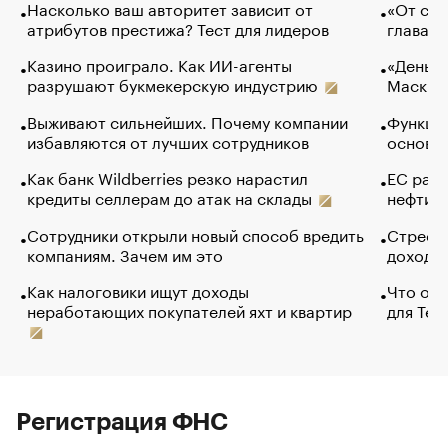
Насколько ваш авторитет зависит от
«От спо
атрибутов престижа? Тест для лидеров
глава к
Казино проиграло. Как ИИ-агенты
«Деньги
разрушают букмекерскую индустрию
Маск в 
Выживают сильнейших. Почему компании
Функции
избавляются от лучших сотрудников
основ э
Как банк Wildberries резко нарастил
ЕС раз
кредиты селлерам до атак на склады
нефти —
Сотрудники открыли новый способ вредить
Стресс 
компаниям. Зачем им это
доходов
Как налоговики ищут доходы
Что обв
неработающих покупателей яхт и квартир
для Tel
Регистрация ФНС