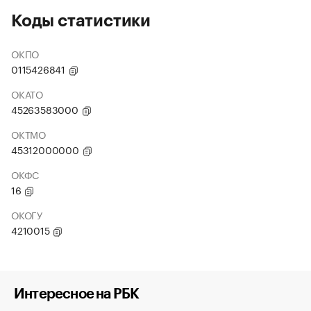
Коды статистики
ОКПО
0115426841
ОКАТО
45263583000
ОКТМО
45312000000
ОКФС
16
ОКОГУ
4210015
Интересное на РБК