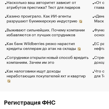
Насколько ваш авторитет зависит от
«От спо
атрибутов престижа? Тест для лидеров
глава к
Казино проиграло. Как ИИ-агенты
«Деньги
разрушают букмекерскую индустрию
Маск в 
Выживают сильнейших. Почему компании
Функции
избавляются от лучших сотрудников
основ э
Как банк Wildberries резко нарастил
ЕС раз
кредиты селлерам до атак на склады
нефти —
Сотрудники открыли новый способ вредить
Стресс 
компаниям. Зачем им это
доходов
Как налоговики ищут доходы
Что обв
неработающих покупателей яхт и квартир
для Tel
Регистрация ФНС