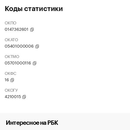
Коды статистики
ОКПО
0147362601
ОКАТО
05401000006
ОКТМО
05701000116
ОКФС
16
ОКОГУ
4210015
Интересное на РБК