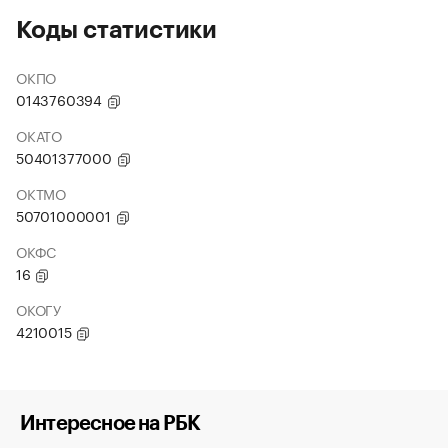
Коды статистики
ОКПО
0143760394
ОКАТО
50401377000
ОКТМО
50701000001
ОКФС
16
ОКОГУ
4210015
Интересное на РБК