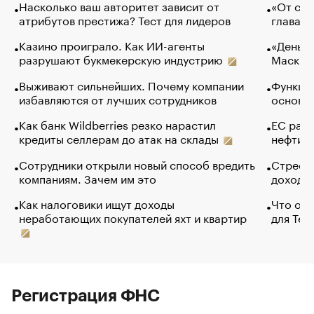
Насколько ваш авторитет зависит от
«От спо
атрибутов престижа? Тест для лидеров
глава к
Казино проиграло. Как ИИ-агенты
«Деньги
разрушают букмекерскую индустрию
Маск в 
Выживают сильнейших. Почему компании
Функции
избавляются от лучших сотрудников
основ э
Как банк Wildberries резко нарастил
ЕС раз
кредиты селлерам до атак на склады
нефти —
Сотрудники открыли новый способ вредить
Стресс 
компаниям. Зачем им это
доходов
Как налоговики ищут доходы
Что обв
неработающих покупателей яхт и квартир
для Tel
Регистрация ФНС