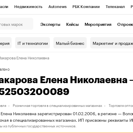
асли
Недвижимость
Autonews
РБК Компании
Телеканал
Р
К Курсы
РБК Life
Тренды
Визионеры
Национальные проекты
Эксперты
Кейсы
Мероприятия
О прое
онный клуб
Исследования
Кредитные рейтинги
Франшизы
Г
терия
IT и технологии
Малый бизнес
Маркетинг и прода
Проверка контрагентов
Политика
Экономика
Бизнес
акарова Елена Николаевна
ы
ВЛЕНО
акарова Елена Николаевна
52503200089
овля
Розничная торговля в специализированных магазинах
Торговля опто
Елена Николаевна зарегистрирован 01.02.2006, в регионе — Волог
очая в специализированных магазинах. ИП присвоены реквизиты
ы из публичных государственных источников.