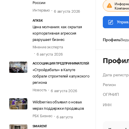
России
Информац
Компания
Интервью
6 августа 2026
АПКБК
Управ
Цена молчания: как скрытая
корпоративная агрессия
разрушает бизнес
Профиль
Виды
Мнение эксперта
6 августа 2026
Профи
АССОЦИАЦИЯ ПРЕДПРИНИМАТЕЛЕЙ
«Стройдебаты» в Калуге
Дата регистр
собрали строителей калужского
региона
Регион
Новость
6 августа 2026
ОГРНИП
Wildberries объявил о новых
ИНН
мерах поддержки продавцов
РБК Бизнес
6 августа
SMARENT