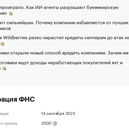
 проиграло. Как ИИ-агенты разрушают букмекерскую
рию
ют сильнейших. Почему компании избавляются от лучших
ников
к Wildberries резко нарастил кредиты селлерам до атак н
ики открыли новый способ вредить компаниям. Зачем им
оговики ищут доходы неработающих покупателей яхт и
р
рация ФНС
ации
14 сентября 2023
го органа
3500