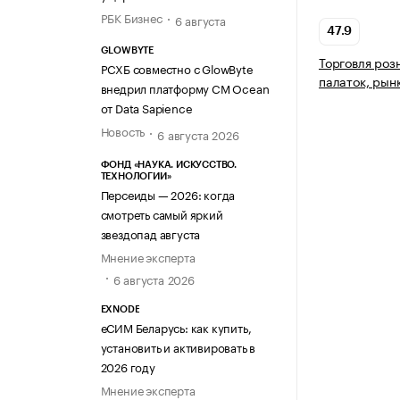
РБК Бизнес
6 августа
47.9
GLOWBYTE
Торговля роз
РСХБ совместно с GlowByte
палаток, рын
внедрил платформу CM Ocean
от Data Sapience
Новость
6 августа 2026
ФОНД «НАУКА. ИСКУССТВО.
ТЕХНОЛОГИИ»
Персеиды — 2026: когда
смотреть самый яркий
звездопад августа
Мнение эксперта
6 августа 2026
EXNODE
еСИМ Беларусь: как купить,
установить и активировать в
2026 году
Мнение эксперта