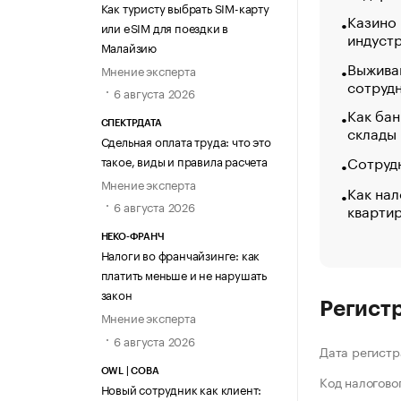
Как туристу выбрать SIM-карту
Казино
или eSIM для поездки в
индуст
Малайзию
Выжива
Мнение эксперта
сотруд
6 августа 2026
Как бан
СПЕКТРДАТА
склады
Сдельная оплата труда: что это
Сотрудн
такое, виды и правила расчета
Мнение эксперта
Как нал
6 августа 2026
кварти
НЕКО-ФРАНЧ
Налоги во франчайзинге: как
платить меньше и не нарушать
закон
Регист
Мнение эксперта
6 августа 2026
Дата регистр
OWL | СОВА
Код налогово
Новый сотрудник как клиент: