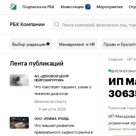
Подписка на РБК
Инвестиции
Мероприятия
Отр
Спорт
Школа управления РБК
РБК Образование
РБ
РБК Компании
Город
Стиль
Крипто
РБК Бизнес-среда
Дискусси
Выбор редакции
Менеджмент и HR
Право и бухгал
Спецпроекты СПб
Конференции СПб
Спецпроекты
Главная
ИП М
Технологии и медиа
Финансы
Рынок наличной валют
Лента публикаций
ДЕЙСТВУЕТ
ОБНО
АО «ДЕЛОВОЙ ЦЕНТР
ИП М
НЕЙРОХИРУРГИИ»
Что чувствует пациент, узнав о
3063
тяжелом диагнозе
Мнение эксперта
Розничная торг
6 августа 2026
ИП Макарова 
ООО «РЕММА ТРЕЙД»
розничная пр
Что мешает развитию
Данные получен
премиального сырного рынка в