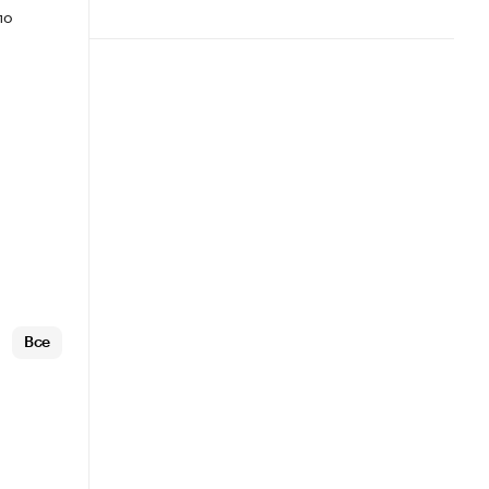
по
Все