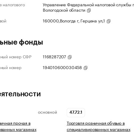
 налогового
Управление Федеральной налоговой службы 
Вологодской области
вой
160000,Вологда г, Герцена ул,1
ьные фонды
нный номер СФР
1168287207
нный номер
194010600030458
еятельности
47.72.1
ОСНОВНОЙ
ничная прочая в
Торговля розничная обувью в
ованных магазинах
специализированных магазинах