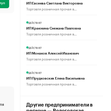
туп
ИП Евсеева Светлана Викторовна
Торговля розничная прочая в...
ДЕЙСТВУЕТ
ИП Краюхина Снежана Павловна
Торговля розничная прочая в...
ДЕЙСТВУЕТ
ИП Монаков Алексей Иванович
Торговля розничная прочая в...
ДЕЙСТВУЕТ
ИП Прудковских Елена Васильевна
Торговля розничная прочая в...
ля
«От спорта тело стареет иначе». Как живет глава ко
Другие предприниматели в
создавшей GTA