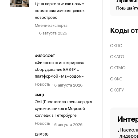
Управляйт
Цена парковки: как новые
Повышайте
нормативы изменят рынок
новостроек
Мнение эксперта
Коды с
6 августа 2026
ОКПО
ОКАТО
ФИЛОСОФТ
«Философт» интегрировал
ОКТМО
оборудование BAS-IP с
платформой «Мажордом»
ОКФС
Новость
6 августа 2026
ОКОГУ
ЭМЦТ
ЭМЦТ поставила тренажер для
судомехаников в Морской
колледж в Петербурге
Интер
Новость
6 августа 2026
Насколь
лидеро
ESIM365