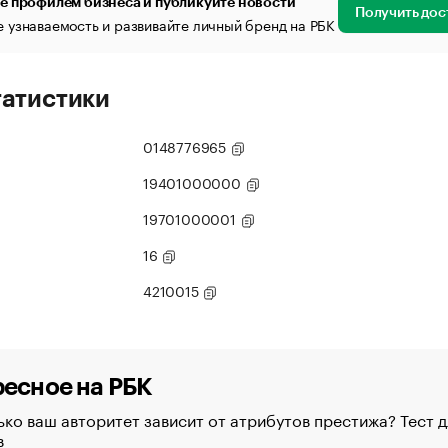
е профилем бизнеса и публикуйте новости
Получить дос
 узнаваемость и развивайте личный бренд на РБК
татистики
0148776965
19401000000
19701000001
16
4210015
есное на РБК
ко ваш авторитет зависит от атрибутов престижа? Тест д
в