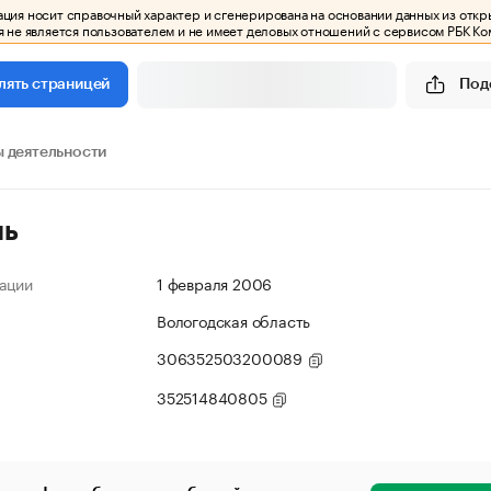
ия носит справочный характер и сгенерирована на основании данных из откр
 не является пользователем и не имеет деловых отношений с сервисом РБК Ко
Под
лять страницей
 деятельности
ль
ации
1 февраля 2006
Вологодская область
306352503200089
352514840805