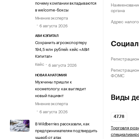
почему компании вкладываются
Наименование
в welcome-боксы
органа
Мнение эксперта
Адрес налого
6 августа 2026
АВИ КЭПИТАЛ
Сохранить агроэкспортеру
Социал
194,5 млн рублей: кейс «АВИ
Кэпитал»
Регистрацио
Кейс
6 августа 2026
Регистрацио
ФОМС
НОВАЯ АНАТОМИЯ
Мужчины пришли к
косметологу: как выглядит
новый пациент
Виды д
Мнение эксперта
6 августа 2026
47.78
В Wildberries рассказали, как
Торговля роз
предпринимателям подтвердить
специализир
ущерб от атак