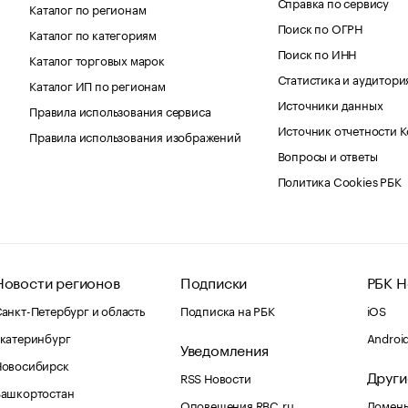
Справка по сервису
Каталог по регионам
Поиск по ОГРН
Каталог по категориям
Поиск по ИНН
Каталог торговых марок
Статистика и аудитори
Каталог ИП по регионам
Источники данных
Правила использования сервиса
Источник отчетности 
Правила использования изображений
Вопросы и ответы
Политика Cookies РБК
Новости регионов
Подписки
РБК Н
анкт-Петербург и область
Подписка на РБК
iOS
катеринбург
Androi
Уведомления
Новосибирск
Други
RSS Новости
Башкортостан
Оповещения RBC.ru
Домены