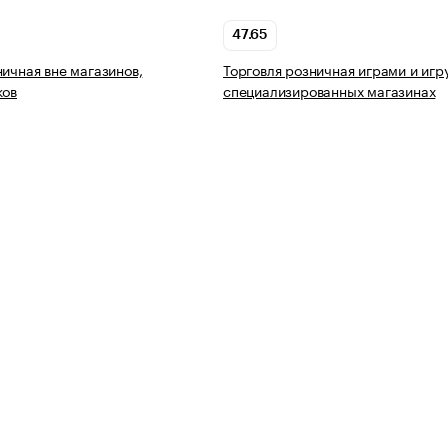
47.65
ничная вне магазинов,
Торговля розничная играми и игр
ков
специализированных магазинах