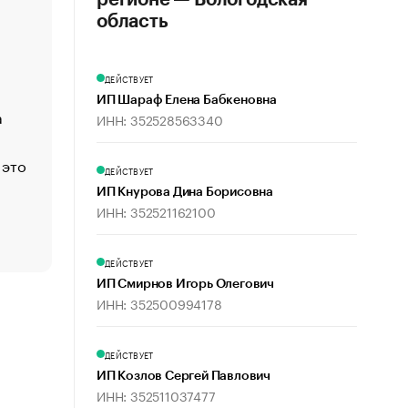
регионе — Вологодская
«Деньги будут не нужны»: что рассказал Маск в инт
область
Economist
Функции менеджмента: пять ключевых основ эффект
ДЕЙСТВУЕТ
управления
ИП Шараф Елена Бабкеновна
а
ЕС разрешил конфискацию российской нефти — чем
ИНН: 352528563340
Москва
 это
Стресс обеспеченных людей: почему рост доходов 
ДЕЙСТВУЕТ
счастья
ИП Кнурова Дина Борисовна
Что обвинения против Павла Дурова значат для Tele
ИНН: 352521162100
пользователей
ДЕЙСТВУЕТ
ИП Смирнов Игорь Олегович
ИНН: 352500994178
ДЕЙСТВУЕТ
ИП Козлов Сергей Павлович
ИНН: 352511037477