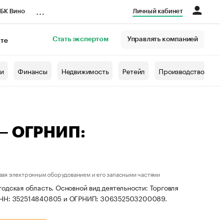
...
БК Вино
Личный кабинет
Стать экспертом
Управлять компанией
кте
азета
жи
Финансы
Недвижимость
Ретейл
Производство
 — ОГРНИП:
вая электронным оборудованием и его запасными частями
одская область. Основной вид деятельности: Торговля
 ИНН: 352514840805 и ОГРНИП: 306352503200089.