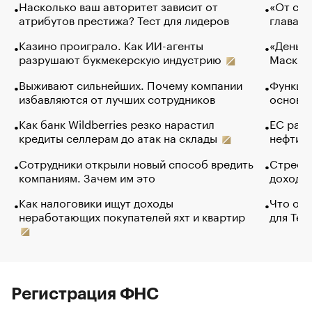
Насколько ваш авторитет зависит от
«От спо
атрибутов престижа? Тест для лидеров
глава к
Казино проиграло. Как ИИ-агенты
«Деньги
разрушают букмекерскую индустрию
Маск в 
Выживают сильнейших. Почему компании
Функции
избавляются от лучших сотрудников
основ э
Как банк Wildberries резко нарастил
ЕС раз
кредиты селлерам до атак на склады
нефти —
Сотрудники открыли новый способ вредить
Стресс 
компаниям. Зачем им это
доходов
Как налоговики ищут доходы
Что обв
неработающих покупателей яхт и квартир
для Tel
Регистрация ФНС