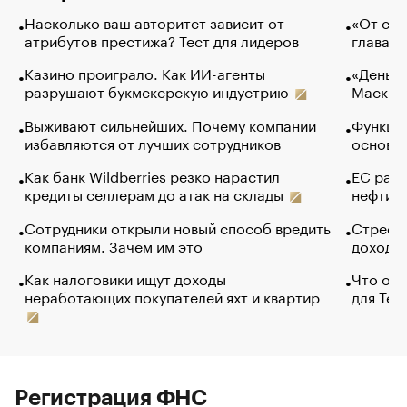
Насколько ваш авторитет зависит от
«От спо
атрибутов престижа? Тест для лидеров
глава к
Казино проиграло. Как ИИ-агенты
«Деньги
разрушают букмекерскую индустрию
Маск в 
Выживают сильнейших. Почему компании
Функции
избавляются от лучших сотрудников
основ э
Как банк Wildberries резко нарастил
ЕС раз
кредиты селлерам до атак на склады
нефти —
Сотрудники открыли новый способ вредить
Стресс 
компаниям. Зачем им это
доходов
Как налоговики ищут доходы
Что обв
неработающих покупателей яхт и квартир
для Tel
Регистрация ФНС