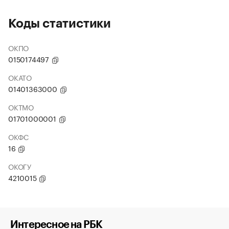
Коды статистики
ОКПО
0150174497
ОКАТО
01401363000
ОКТМО
01701000001
ОКФС
16
ОКОГУ
4210015
Интересное на РБК