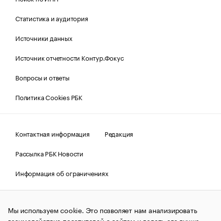
Статистика и аудитория
Источники данных
Источник отчетности Контур.Фокус
Вопросы и ответы
Политика Cookies РБК
Контактная информация
Редакция
Рассылка РБК Новости
Информация об ограничениях
Правовая информация
О соблюдении авторских прав
Мы используем cookie. Это позволяет нам анализировать
© АО «РОСБИЗНЕСКОНСАЛТИНГ»,
1995–2026.
Сообщения
и материалы информационного агентства «РБК»
взаимодействие посетителей с сайтом и делать его лучше.