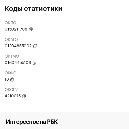
Коды статистики
ОКПО
0150211708
ОКАТО
01204855002
ОКТМО
01604455106
ОКФС
16
ОКОГУ
4210015
Интересное на РБК