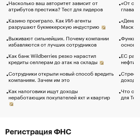
Насколько ваш авторитет зависит от
«От спо
атрибутов престижа? Тест для лидеров
глава к
Казино проиграло. Как ИИ-агенты
«Деньги
разрушают букмекерскую индустрию
Маск в 
Выживают сильнейших. Почему компании
Функции
избавляются от лучших сотрудников
основ э
Как банк Wildberries резко нарастил
ЕС раз
кредиты селлерам до атак на склады
нефти —
Сотрудники открыли новый способ вредить
Стресс 
компаниям. Зачем им это
доходов
Как налоговики ищут доходы
Что обв
неработающих покупателей яхт и квартир
для Tel
Регистрация ФНС