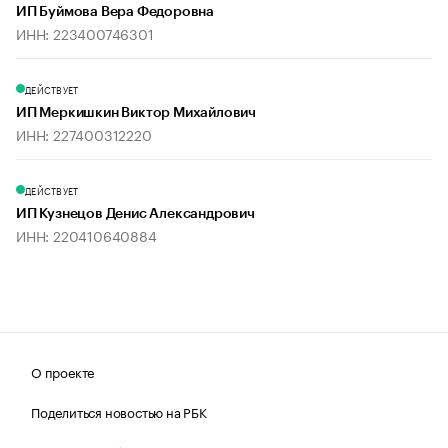
ИП Буймова Вера Федоровна
ИНН: 223400746301
ДЕЙСТВУЕТ
ИП Меркишкин Виктор Михайлович
ИНН: 227400312220
ДЕЙСТВУЕТ
ИП Кузнецов Денис Александрович
ИНН: 220410640884
О проекте
Поделиться новостью на РБК